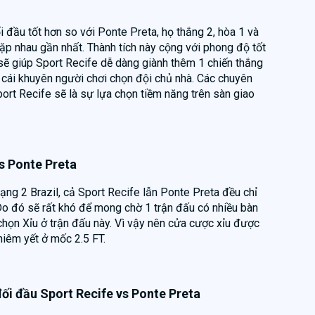
i đầu tốt hơn so với Ponte Preta, họ thắng 2, hòa 1 và
 gặp nhau gần nhất. Thành tích này cộng với phong độ tốt
sẽ giúp Sport Recife dễ dàng giành thêm 1 chiến thắng
 cái khuyên người chơi chọn đội chủ nhà. Các chuyên
rt Recife sẽ là sự lựa chọn tiềm năng trên sàn giao
vs Ponte Preta
ạng 2 Brazil, cả Sport Recife lẫn Ponte Preta đều chỉ
Do đó sẽ rất khó để mong chờ 1 trận đấu có nhiều bàn
chọn Xỉu ở trận đấu này. Vì vậy nên cửa cược xỉu được
niêm yết ở mốc 2.5 FT.
đối đầu Sport Recife vs Ponte Preta