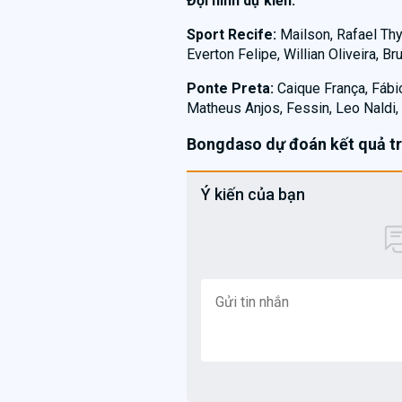
Đội hình dự kiến:
Sport Recife:
Mailson, Rafael Thy
Everton Felipe, Willian Oliveira, B
Ponte Preta:
Caique França, Fábi
Matheus Anjos, Fessin, Leo Naldi, 
Bongdaso dự đoán kết quả tr
Ý kiến của bạn