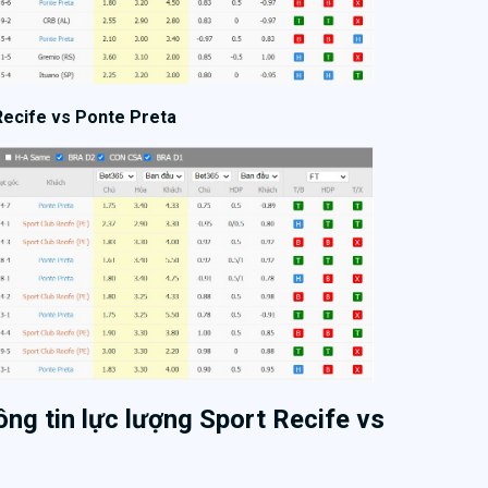
Recife vs Ponte Preta
ông tin lực lượng Sport Recife vs