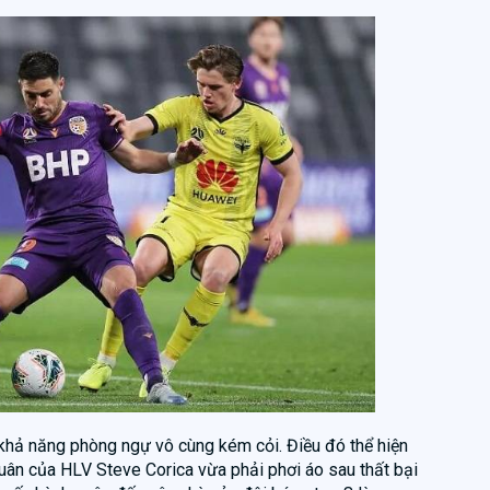
 khả năng phòng ngự vô cùng kém cỏi. Điều đó thể hiện
ân của HLV Steve Corica vừa phải phơi áo sau thất bại