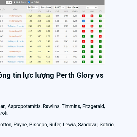
ông tin lực lượng Perth Glory vs
an, Aspropotamitis, Rawlins, Timmins, Fitzgerald,
roli.
otton, Payne, Piscopo, Rufer, Lewis, Sandoval, Sotirio,