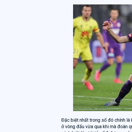
Đặc biệt nhất trong số đó chính là
ở vòng đấu vừa qua khi mà đoàn qu