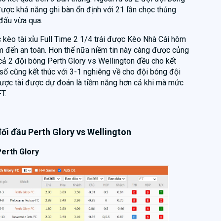
được khả năng ghi bàn ổn định với 21 lần chọc thủng
 đấu vừa qua.
 kèo tài xỉu Full Time 2 1/4 trái được Kèo Nhà Cái hôm
ểm đến an toàn. Hơn thế nữa niềm tin này càng được củng
cả 2 đội bóng Perth Glory vs Wellington đều cho kết
số cũng kết thúc với 3-1 nghiêng về cho đội bóng đội
cược tài được dự đoán là tiềm năng hơn cả khi mà mức
T.
đối đầu Perth Glory vs Wellington
Perth Glory