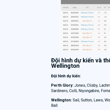
Đội hình dự kiến và th
Wellington
Đội hình dự kiến:
Perth Glory:
Jones, Clisby, Lachm
Sardinero, Colli, Niyongabire, Forna
Wellington:
Sail, Sutton, Laws, Wo
Ball.