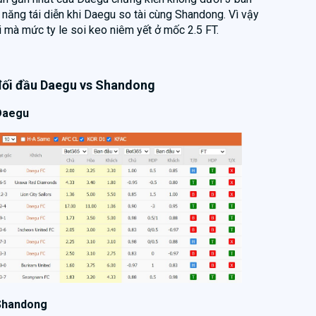
 năng tái diễn khi Daegu so tài cùng Shandong. Vì vậy
 mà mức ty le soi keo niêm yết ở mốc 2.5 FT.
 đối đầu Daegu vs Shandong
 Daegu
 Shandong