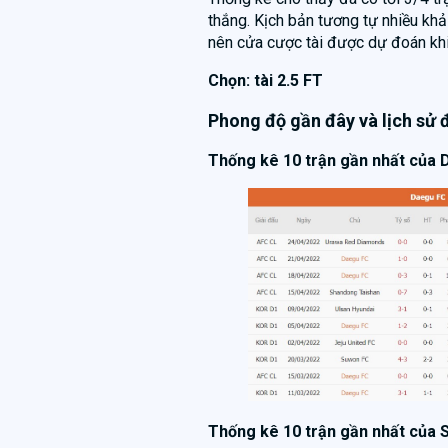
thắng. Kịch bản tương tự nhiều khả
nên cửa cược tài được dự đoán khi
Chọn: tài 2.5 FT
Phong độ gần đây và lịch sử
Thống kê 10 trận gần nhất của
Thống kê 10 trận gần nhất của