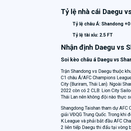
Tỷ lệ nhà cái Daegu 
Tỷ lệ châu Á: Shandong +0
Tỷ lệ tài xỉu: 2.5 FT
Nhận định Daegu vs 
Soi kèo châu á Daegu vs Sh
Trận Shandong vs Daegu thuộc khu
C1 châu Á/AFC Champions League 2
City (Buriram, Thái Lan). Ngoài 
2022 còn có 2 CLB: Lion City Sail
Thái Lan nên không đội nào thực s
Shangdong Taishan tham dự AFC C
giải VĐQG Trung Quốc. Trong khi đó,
K.League và phải bắt đầu AFC Cha
2 liên tiếp Daegu thi đấu tại vò