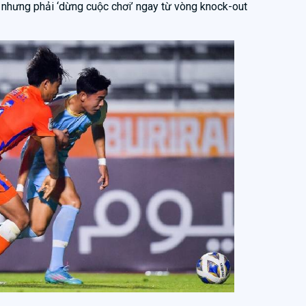
nhưng phải ‘dừng cuộc chơi’ ngay từ vòng knock-out