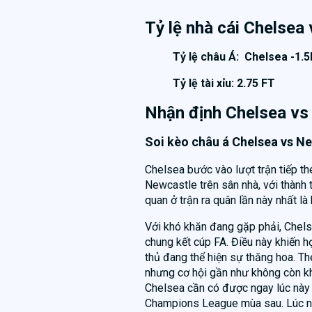
Tỷ lệ nhà cái Chelsea
Tỷ lệ châu Á: Chelsea -1.
Tỷ lệ tài xỉu: 2.75 FT
Nhận định Chelsea vs
Soi kèo châu á Chelsea vs N
Chelsea bước vào lượt trận tiếp t
Newcastle trên sân nhà, với thành
quan ở trận ra quân lần này nhất là
Với khó khăn đang gặp phải, Chels
chung kết cúp FA. Điều này khiến h
thủ đang thể hiện sự thăng hoa. The
nhưng cơ hội gần như không còn k
Chelsea cần có được ngay lúc này 
Champions League mùa sau. Lúc n