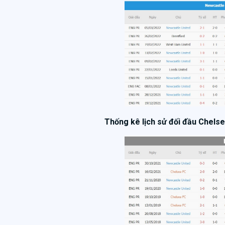
Thống kê lịch sử đối đầu Chels