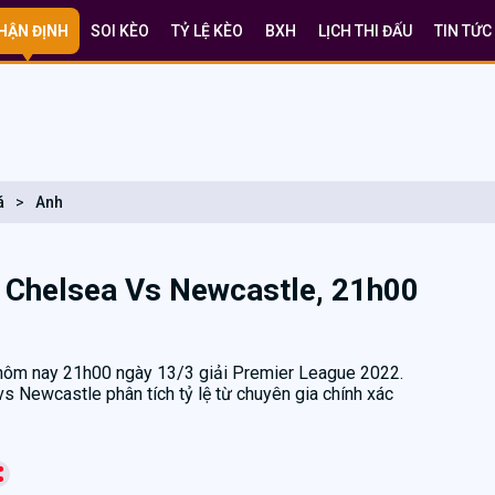
HẬN ĐỊNH
SOI KÈO
TỶ LỆ KÈO
BXH
LỊCH THI ĐẤU
TIN TỨC
á
>
Anh
h Chelsea Vs Newcastle, 21h00
hôm nay 21h00 ngày 13/3 giải Premier League 2022.
s Newcastle phân tích tỷ lệ từ chuyên gia chính xác