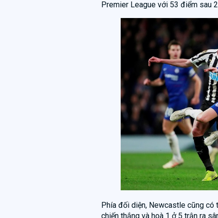
Premier League với 53 điểm sau 2
Phía đối diện, Newcastle cũng có 
chiến thắng và hoà 1 ở 5 trận ra sâ