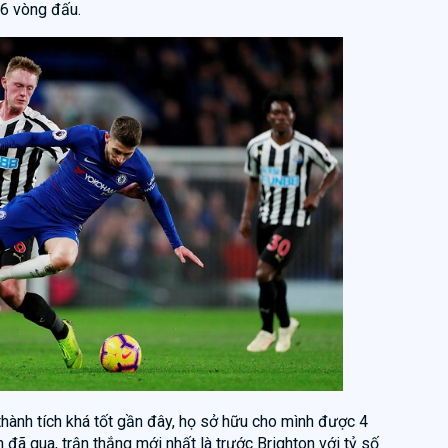
6 vòng đấu.
thành tích khá tốt gần đây, họ sở hữu cho mình được 4
n đã qua, trận thắng mới nhất là trước Brighton với tỷ số