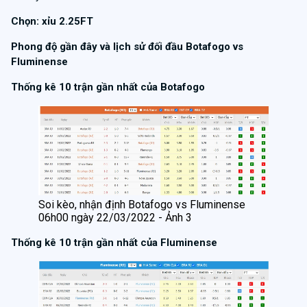
Chọn: xỉu 2.25FT
Phong độ gần đây và lịch sử đối đầu Botafogo vs
Fluminense
Thống kê 10 trận gần nhất của Botafogo
Soi kèo, nhận định Botafogo vs Fluminense
06h00 ngày 22/03/2022 - Ảnh 3
Thống kê 10 trận gần nhất của Fluminense