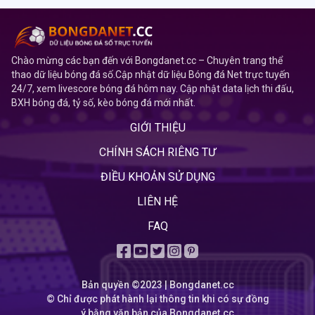
Chào mừng các bạn đến với Bongdanet.cc – Chuyên trang thể
thao dữ liệu bóng đá số.Cập nhật dữ liệu Bóng đá Net trực tuyến
24/7, xem livescore bóng đá hôm nay. Cập nhật data lịch thi đấu,
BXH bóng đá, tỷ số, kèo bóng đá mới nhất.
GIỚI THIỆU
CHÍNH SÁCH RIÊNG TƯ
ĐIỀU KHOẢN SỬ DỤNG
LIÊN HỆ
FAQ
Bản quyền ©2023 | Bongdanet.cc
© Chỉ được phát hành lại thông tin khi có sự đồng
ý bằng văn bản của Bongdanet.cc