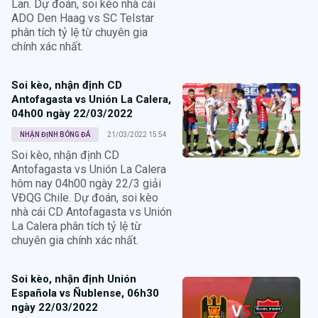
Lan. Dự đoán, soi kèo nhà cái
ADO Den Haag vs SC Telstar
phân tích tỷ lệ từ chuyên gia
chính xác nhất.
Soi kèo, nhận định CD
Antofagasta vs Unión La Calera,
04h00 ngày 22/03/2022
NHẬN ĐỊNH BÓNG ĐÁ
21/03/2022 15:54
Soi kèo, nhận định CD
Antofagasta vs Unión La Calera
hôm nay 04h00 ngày 22/3 giải
VĐQG Chile. Dự đoán, soi kèo
nhà cái CD Antofagasta vs Unión
La Calera phân tích tỷ lệ từ
chuyên gia chính xác nhất.
Soi kèo, nhận định Unión
Española vs Ñublense, 06h30
ngày 22/03/2022