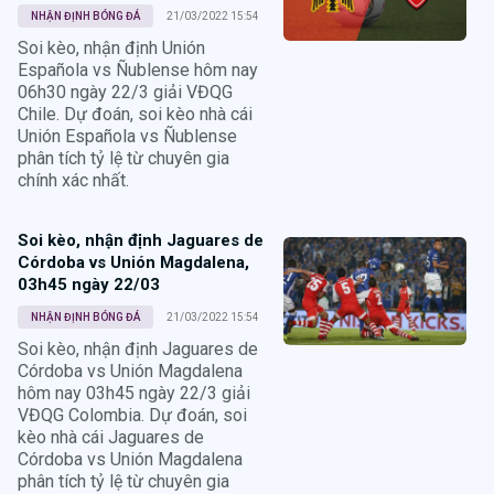
NHẬN ĐỊNH BÓNG ĐÁ
21/03/2022 15:54
Soi kèo, nhận định Unión
Española vs Ñublense hôm nay
06h30 ngày 22/3 giải VĐQG
Chile. Dự đoán, soi kèo nhà cái
Unión Española vs Ñublense
phân tích tỷ lệ từ chuyên gia
chính xác nhất.
Soi kèo, nhận định Jaguares de
Córdoba vs Unión Magdalena,
03h45 ngày 22/03
NHẬN ĐỊNH BÓNG ĐÁ
21/03/2022 15:54
Soi kèo, nhận định Jaguares de
Córdoba vs Unión Magdalena
hôm nay 03h45 ngày 22/3 giải
VĐQG Colombia. Dự đoán, soi
kèo nhà cái Jaguares de
Córdoba vs Unión Magdalena
phân tích tỷ lệ từ chuyên gia