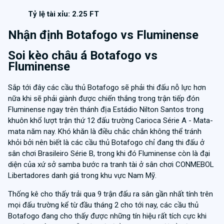
Tỷ lệ tài xỉu: 2.25 FT
Nhận định Botafogo vs Fluminense
Soi kèo châu á Botafogo vs
Fluminense
Sắp tới đây các cầu thủ Botafogo sẽ phải thi đấu nỗ lực hơn
nữa khi sẽ phải giành được chiến thắng trong trận tiếp đón
Fluminense ngay trên thánh địa Estádio Nilton Santos trong
khuôn khổ lượt trận thứ 12 đấu trường Carioca Série A - Mata-
mata năm nay. Khó khăn là điều chắc chắn không thể tránh
khỏi bởi nên biết là các cầu thủ Botafogo chỉ đang thi đấu ở
sân chơi Brasileiro Série B, trong khi đó Fluminense còn là đại
diện của xứ sở samba bước ra tranh tài ở sân chơi CONMEBOL
Libertadores danh giá trong khu vực Nam Mỹ.
Thống kê cho thấy trải qua 9 trận đấu ra sân gần nhất tính trên
mọi đấu trường kể từ đầu tháng 2 cho tới nay, các cầu thủ
Botafogo đang cho thấy được những tín hiệu rất tích cực khi