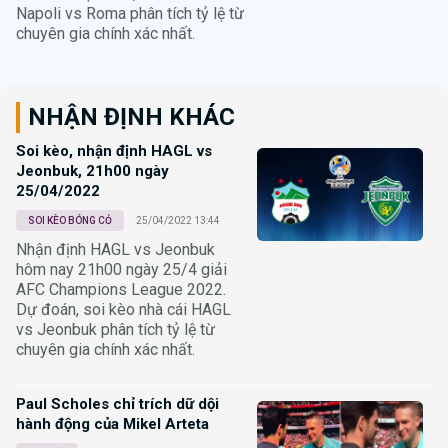
Napoli vs Roma phân tích tỷ lệ từ
chuyên gia chính xác nhất.
NHẬN ĐỊNH KHÁC
Soi kèo, nhận định HAGL vs
Jeonbuk, 21h00 ngày
25/04/2022
SOI KÈO BÓNG CỎ
25/04/2022 13:44
Nhận định HAGL vs Jeonbuk
hôm nay 21h00 ngày 25/4 giải
AFC Champions League 2022.
Dự đoán, soi kèo nhà cái HAGL
vs Jeonbuk phân tích tỷ lệ từ
chuyên gia chính xác nhất.
Paul Scholes chỉ trích dữ dội
hành động của Mikel Arteta