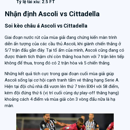
Tỷ lệ tài xỉu: 2.5 FT
Nhận định Ascoli vs Cittadella
Soi kèo châu á Ascoli vs Cittadella
Giai đoạn nước rút của mùa giải đang chứng kiến màn trình
diễn ấn tượng của các cầu thủ Ascoli, khi giành chiến thắng ở
5/7 trận đấu gần đây. Tại tổ ấm của mình, Ascoli cũng đang có
được thành tích thậm chí còn thăng hoa hơn với 7 trận liên tiếp
không để thua, trong đó có 2 trận hòa và 5 chiến thắng.
Những kết quả tích cực trong giai đoạn cuối mùa giải giúp
Ascoli sống lại cơ hội cạnh tranh tấm vé thăng hạng Serie A.
Hiện tại đội chủ nhà đã vươn lên thứ 7 trên BXH với 58 điểm,
kém đội đứng thứ 6 (vị trí cuối cùng dự play-off thăng hạng)
khoảng cách 4 điểm và mùa giải còn 3 vòng đấu nữa là hạ
màn.