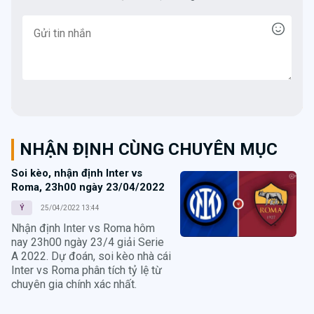
NHẬN ĐỊNH CÙNG CHUYÊN MỤC
Soi kèo, nhận định Inter vs
Roma, 23h00 ngày 23/04/2022
Ý
25/04/2022 13:44
Nhận định Inter vs Roma hôm
nay 23h00 ngày 23/4 giải Serie
A 2022. Dự đoán, soi kèo nhà cái
Inter vs Roma phân tích tỷ lệ từ
chuyên gia chính xác nhất.