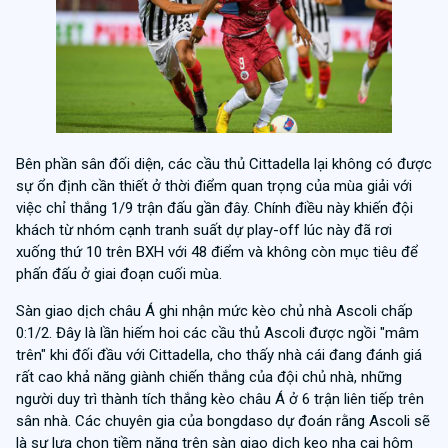
Bên phần sân đối diện, các cầu thủ Cittadella lại không có được
sự ổn định cần thiết ở thời điểm quan trọng của mùa giải với
việc chỉ thắng 1/9 trận đấu gần đây. Chính điều này khiến đội
khách từ nhóm cạnh tranh suất dự play-off lúc này đã rơi
xuống thứ 10 trên BXH với 48 điểm và không còn mục tiêu để
phấn đấu ở giai đoạn cuối mùa.
Sàn giao dịch châu Á ghi nhận mức kèo chủ nhà Ascoli chấp
0:1/2. Đây là lần hiếm hoi các cầu thủ Ascoli được ngồi "mâm
trên" khi đối đầu với Cittadella, cho thấy nhà cái đang đánh giá
rất cao khả năng giành chiến thắng của đội chủ nhà, những
người duy trì thành tích thắng kèo châu Á ở 6 trận liên tiếp trên
sân nhà. Các chuyên gia của bongdaso dự đoán rằng Ascoli sẽ
là sự lựa chọn tiềm năng trên sàn giao dịch keo nha cai hôm