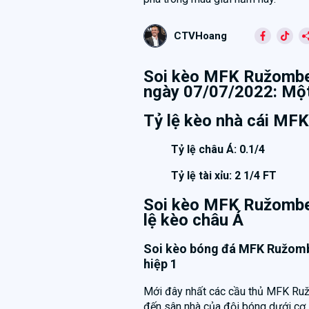
CTVHoang
Soi kèo MFK Ružomber
ngày 07/07/2022: Mộ
Tỷ lệ kèo nhà cái MF
Tỷ lệ châu Á: 0.1/4
Tỷ lệ tài xỉu: 2 1/4 FT
Soi kèo MFK Ružomber
lệ kèo châu Á
Soi kèo bóng đá MFK Ružombe
hiệp 1
Mới đây nhất các cầu thủ MFK Ruž
đến sân nhà của đội bóng dưới cơ