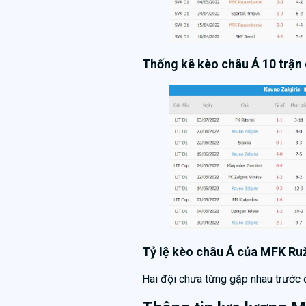
Thống kê kèo châu Á 10 trận 
Tỷ lệ kèo châu Á của MFK Ru
Hai đội chưa từng gặp nhau trước