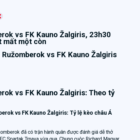
ok vs FK Kauno Žalgiris, 23h30
t mất một còn
K Ružomberok vs FK Kauno Žalgiris
ok vs FK Kauno Žalgiris: Theo tỷ
rok vs FK Kauno Žalgiris: Tỷ lệ kèo châu Á
omberok đã có trận hành quân được đánh giá dễ thở
 FC Spartak Trnava vừa qua. Chung cuộc Richard Magyar