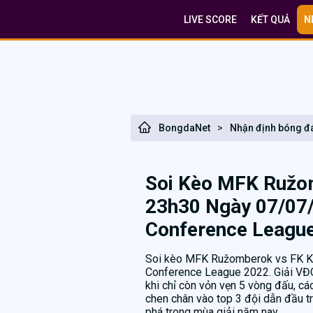
LIVE SCORE
KẾT QUẢ
N
BongdaNet
>
Nhận định bóng đ
Soi Kèo MFK Ružom
23h30 Ngày 07/07
Conference Leagu
Soi kèo MFK Ružomberok vs FK Ka
Conference League 2022. Giải VĐQ
khi chỉ còn vỏn vẹn 5 vòng đấu, 
chen chân vào top 3 đội dẫn đầu t
phá trong mùa giải năm nay.