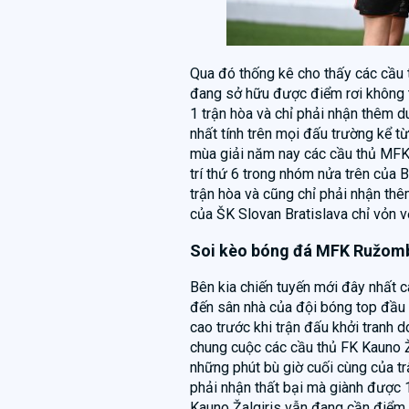
Qua đó thống kê cho thấy các cầu 
đang sở hữu được điểm rơi không tệ
1 trận hòa và chỉ phải nhận thêm du
nhất tính trên mọi đấu trường kể t
mùa giải năm nay các cầu thủ MFK 
trí thứ 6 trong nhóm nửa trên của 
trận hòa và cũng chỉ phải nhận thê
của ŠK Slovan Bratislava chỉ vỏn v
Soi kèo bóng đá MFK Ružomber
Bên kia chiến tuyến mới đây nhất 
đến sân nhà của đội bóng top đầu
cao trước khi trận đấu khởi tranh 
chung cuộc các cầu thủ FK Kauno 
những phút bù giờ cuối cùng của tr
phải nhận thất bại mà giành được 
Kauno Žalgiris vẫn đang cần điểm