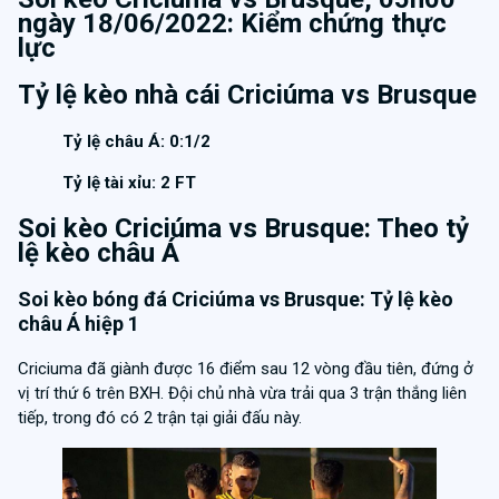
ngày 18/06/2022: Kiểm chứng thực
lực
Tỷ lệ kèo nhà cái Criciúma vs Brusque
Tỷ lệ châu Á: 0:1/2
Tỷ lệ tài xỉu: 2 FT
Soi kèo Criciúma vs Brusque: Theo tỷ
lệ kèo châu Á
Soi kèo bóng đá Criciúma vs Brusque: Tỷ lệ kèo
châu Á hiệp 1
Criciuma đã giành được 16 điểm sau 12 vòng đầu tiên, đứng ở
vị trí thứ 6 trên BXH. Đội chủ nhà vừa trải qua 3 trận thắng liên
tiếp, trong đó có 2 trận tại giải đấu này.