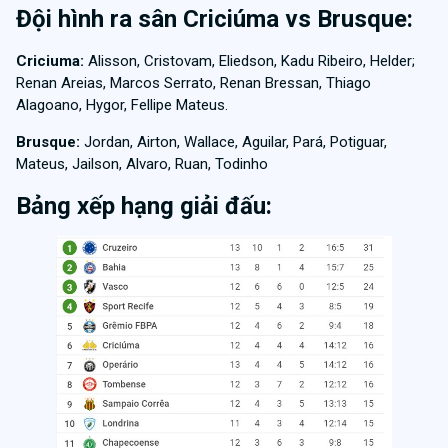
Đội hình ra sân Criciúma vs Brusque:
Criciuma:
Alisson, Cristovam, Eliedson, Kadu Ribeiro, Helder;
Renan Areias, Marcos Serrato, Renan Bressan, Thiago
Alagoano, Hygor, Fellipe Mateus.
Brusque:
Jordan, Airton, Wallace, Aguilar, Pará, Potiguar,
Mateus, Jailson, Alvaro, Ruan, Todinho
Bảng xếp hạng giải đấu: