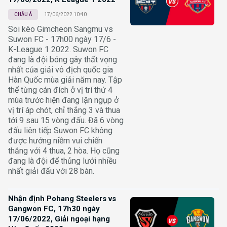
CHÂU Á
17/06/2022 10:40
Soi kèo Gimcheon Sangmu vs
Suwon FC - 17h00 ngày 17/6 -
K-League 1 2022. Suwon FC
đang là đội bóng gây thất vọng
nhất của giải vô địch quốc gia
Hàn Quốc mùa giải năm nay. Tập
thể từng cán đích ở vị trí thứ 4
mùa trước hiện đang lặn ngụp ở
vị trí áp chót, chỉ thắng 3 và thua
tới 9 sau 15 vòng đấu. Đã 6 vòng
đấu liên tiếp Suwon FC không
được hưởng niềm vui chiến
thắng với 4 thua, 2 hòa. Họ cũng
đang là đội để thủng lưới nhiều
nhất giải đấu với 28 bàn.
Nhận định Pohang Steelers vs
Gangwon FC, 17h30 ngày
17/06/2022, Giải ngoại hạng