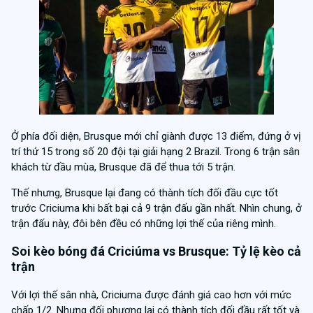
Ở phía đối diện, Brusque mới chỉ giành được 13 điểm, đứng ở vị
trí thứ 15 trong số 20 đội tại giải hạng 2 Brazil. Trong 6 trận sân
khách từ đầu mùa, Brusque đã để thua tới 5 trận.
Thế nhưng, Brusque lại đang có thành tích đối đầu cực tốt
trước Criciuma khi bất bại cả 9 trận đấu gần nhất. Nhìn chung, ở
trận đấu này, đôi bên đều có những lợi thế của riêng mình.
Soi kèo bóng đá Criciúma vs Brusque: Tỷ lệ kèo cả
trận
Với lợi thế sân nhà, Criciuma được đánh giá cao hơn với mức
chấp 1/2. Nhưng đối phương lại có thành tích đối đầu rất tốt và