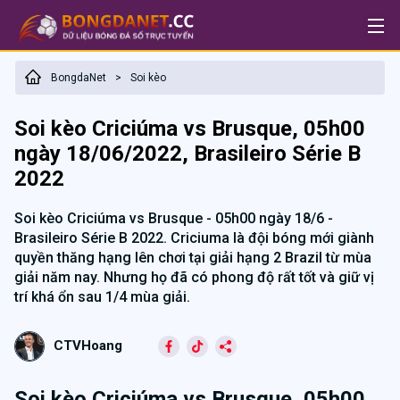
BongdaNet
Soi kèo
>
Soi kèo Criciúma vs Brusque, 05h00
ngày 18/06/2022, Brasileiro Série B
2022
Soi kèo Criciúma vs Brusque - 05h00 ngày 18/6 -
Brasileiro Série B 2022. Criciuma là đội bóng mới giành
quyền thăng hạng lên chơi tại giải hạng 2 Brazil từ mùa
giải năm nay. Nhưng họ đã có phong độ rất tốt và giữ vị
trí khá ổn sau 1/4 mùa giải.
CTVHoang
Soi kèo Criciúma vs Brusque, 05h00