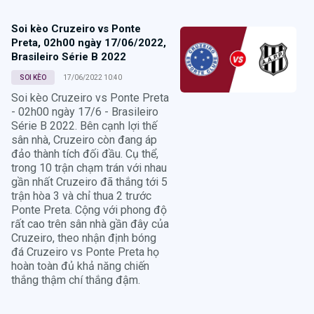
Soi kèo Cruzeiro vs Ponte
Preta, 02h00 ngày 17/06/2022,
Brasileiro Série B 2022
SOI KÈO
17/06/2022 10:40
Soi kèo Cruzeiro vs Ponte Preta
- 02h00 ngày 17/6 - Brasileiro
Série B 2022. Bên cạnh lợi thế
sân nhà, Cruzeiro còn đang áp
đảo thành tích đối đầu. Cụ thể,
trong 10 trận chạm trán với nhau
gần nhất Cruzeiro đã thắng tới 5
trận hòa 3 và chỉ thua 2 trước
Ponte Preta. Cộng với phong độ
rất cao trên sân nhà gần đây của
Cruzeiro, theo nhận định bóng
đá Cruzeiro vs Ponte Preta họ
hoàn toàn đủ khả năng chiến
thắng thậm chí thắng đậm.