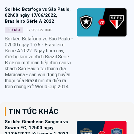
Soi kèo Botafogo vs São Paulo,
02h00 ngày 17/06/2022,
Brasileiro Série A 2022
SOI KÈO
17/06/2022 10:40
Soi kèo Botafogo vs São Paulo -
02h00 ngày 17/6 - Brasileiro
Série A 2022. Ngày hôm nay,
đương kim vô địch Brazil Serie
B sẽ có một màn tiếp đón các vị
khách Sao Paulo tại thánh địa
Maracana - sân vận động huyền
thoại của Brazil nơi đã diễn ra
trận chung kết World Cup 2014
TIN TỨC KHÁC
Soi kèo Gimcheon Sangmu vs
Suwon FC, 17h00 ngày
17/06/2022, K-League 1 2022