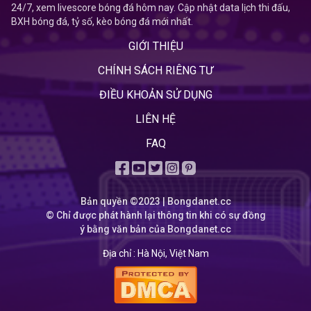
24/7, xem livescore bóng đá hôm nay. Cập nhật data lịch thi đấu,
BXH bóng đá, tỷ số, kèo bóng đá mới nhất.
GIỚI THIỆU
CHÍNH SÁCH RIÊNG TƯ
ĐIỀU KHOẢN SỬ DỤNG
LIÊN HỆ
FAQ
Bản quyền ©2023 | Bongdanet.cc
© Chỉ được phát hành lại thông tin khi có sự đồng
ý bằng văn bản của Bongdanet.cc
Địa chỉ :
Hà Nội, Việt Nam