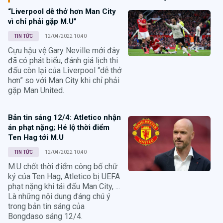
“Liverpool dễ thở hơn Man City
vì chỉ phải gặp M.U”
TIN TỨC
12/04/2022 10:40
Cựu hậu vệ Gary Neville mới đây
đã có phát biểu, đánh giá lịch thi
đấu còn lại của Liverpool “dễ thở
hơn” so với Man City khi chỉ phải
gặp Man United.
Bản tin sáng 12/4: Atletico nhận
án phạt nặng; Hé lộ thời điểm
Ten Hag tới M.U
TIN TỨC
12/04/2022 10:40
M.U chốt thời điểm công bố chữ
ký của Ten Hag, Atletico bị UEFA
phạt nặng khi tái đấu Man City, ...
Là những nội dung đáng chú ý
trong bản tin sáng của
Bongdaso sáng 12/4.