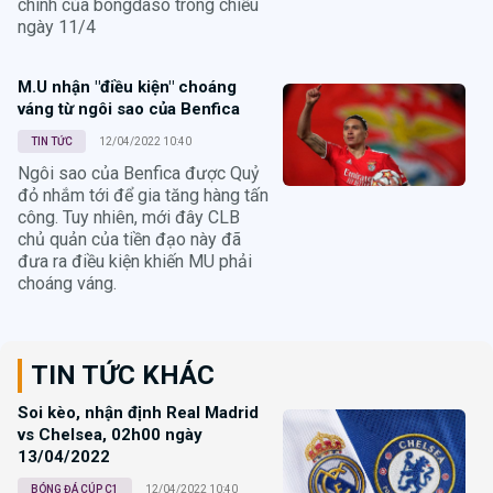
chính của bongdaso trong chiều
ngày 11/4
M.U nhận "điều kiện" choáng
váng từ ngôi sao của Benfica
TIN TỨC
12/04/2022 10:40
Ngôi sao của Benfica được Quỷ
đỏ nhắm tới để gia tăng hàng tấn
công. Tuy nhiên, mới đây CLB
chủ quản của tiền đạo này đã
đưa ra điều kiện khiến MU phải
choáng váng.
TIN TỨC KHÁC
Soi kèo, nhận định Real Madrid
vs Chelsea, 02h00 ngày
13/04/2022
BÓNG ĐÁ CÚP C1
12/04/2022 10:40