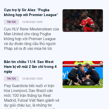
Cựu trợ lý Sir Alex: "Pogba
không hợp với Premier League"
TIN TỨC
12/04/2022 10:40
Cựu HLV Rene Meulensteen của
Man United cho rằng Pogba
không hợp với Premier League
và dự đoán rằng cầu thủ người
Pháp sẽ ra đi vào mùa hè tới.
Bản tin chiều 11/4: Sao West
Ham bị vỡ mũi 2 lần chỉ trong 4
ngày
TIN TỨC
12/04/2022 10:40
Pep Guardiola tiếc nuối vì trận
hòa Liverpool, Sao Brazil cán
mốc 100 trận thắng tại Real
Madrid, Futsal Việt Nam giành vé
dự giải châu lục, là những tin