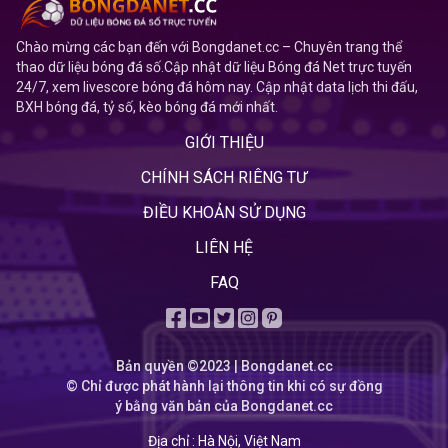
Chào mừng các bạn đến với Bongdanet.cc – Chuyên trang thể
thao dữ liệu bóng đá số.Cập nhật dữ liệu Bóng đá Net trực tuyến
24/7, xem livescore bóng đá hôm nay. Cập nhật data lịch thi đấu,
BXH bóng đá, tỷ số, kèo bóng đá mới nhất.
GIỚI THIỆU
CHÍNH SÁCH RIÊNG TƯ
ĐIỀU KHOẢN SỬ DỤNG
LIÊN HỆ
FAQ
Bản quyền ©2023 | Bongdanet.cc
© Chỉ được phát hành lại thông tin khi có sự đồng
ý bằng văn bản của Bongdanet.cc
Địa chỉ :
Hà Nội, Việt Nam