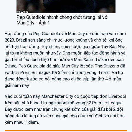
Pep Guardiola nhanh chóng chốt tương lai với
Man City - Ảnh 1
Hợp đồng của Pep Guardiola với Man City sẽ đáo hạn vào năm
2023. Brazil sẵn sàng chi mức lương khủng và chờ tới khi ông
hết hạn hợp đồng. Tuy nhiên, chiến lược gia người Tây Ban Nha
lại tỏ ra không muốn như vậy. Ông muốn tiếp tục đồng hành và
gặt hái nhiều danh hiệu hơn nữa với Man Xanh. Từ khi đến sân
Etihad, Pep Guardiola đã giúp Man City lột xác. The Citizens đã
vô địch Premier League tới 3 lần chỉ trong vòng 4 năm. Và họ
đang đứng trước cơ hội nâng cao chiếc cúp lần thứ 4 ở mùa
giải năm nay.
Vào cuối tuần này, Manchester City có cuộc tiếp đón Liverpool
trên sân nhà Etihad trong khuôn khổ vòng 32 Premier League.
Đây được xem như trận chung kết sớm của giải đấu bởi 2 đội
bóng đều là ứng cử viên sáng giá cho chức vô địch và chỉ hơn
kém nhau 1 điểm.