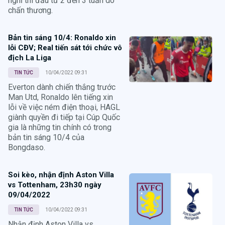
nghỉ thi đấu từ 2 đến 3 tuần do
chấn thương.
Bản tin sáng 10/4: Ronaldo xin
lỗi CĐV; Real tiến sát tới chức vô
địch La Liga
TIN TỨC
10/04/2022 09:31
Everton dành chiến thắng trước
Man Utd, Ronaldo lên tiếng xin
lỗi về việc ném điện thoại, HAGL
giành quyền đi tiếp tại Cúp Quốc
gia là những tin chính có trong
bản tin sáng 10/4 của
Bongdaso.
Soi kèo, nhận định Aston Villa
vs Tottenham, 23h30 ngày
09/04/2022
TIN TỨC
10/04/2022 09:31
Nhận định Aston Villa vs