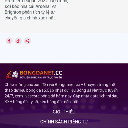
Premier League 2022. Dự đoán,
soi kèo nhà cái Arsenal vs
Brighton phân tích tỷ lệ từ
chuyên gia chính xác nhất.
Chào mừng các bạn đến với Bongdanet.cc – Chuyên trang thể
thao dữ liệu bóng đá số.Cập nhật dữ liệu Bóng đá Net trực tuyến
24/7, xem livescore bóng đá hôm nay. Cập nhật data lịch thi đấu,
BXH bóng đá, tỷ số, kèo bóng đá mới nhất.
GIỚI THIỆU
CHÍNH SÁCH RIÊNG TƯ