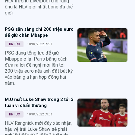
HLV trưởng Liverpool cho rằng
ông là HLV giỏi nhất bóng đá thế
giới.
PSG sẵn sàng chi 200 triệu euro
để giữ chân Mbappe
TIN TỨC
10/04/2022 09:31
PSG đang tổng lực để giữ
Mbappe ở lại Paris bằng cách
đưa ra lời đề nghị mới lên tới
200 triệu euro nếu anh đặt bút ký
vào bản gia hạn hợp đồng hai
năm.
M.U mất Luke Shaw trong 2 tới 3
tuần vì chấn thương
TIN TỨC
10/04/2022 09:31
HLV Rangnick mới đây xác nhận,
hậu vệ trái Luke Shaw sẽ phải