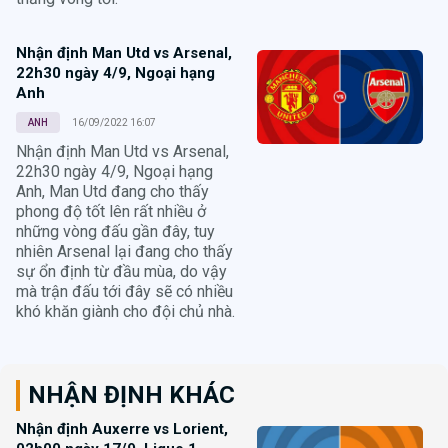
Nhận định Man Utd vs Arsenal,
22h30 ngày 4/9, Ngoại hạng
Anh
ANH
16/09/2022 16:07
Nhận định Man Utd vs Arsenal,
22h30 ngày 4/9, Ngoại hạng
Anh, Man Utd đang cho thấy
phong độ tốt lên rất nhiều ở
những vòng đấu gần đây, tuy
nhiên Arsenal lại đang cho thấy
sự ổn định từ đầu mùa, do vậy
mà trận đấu tới đây sẽ có nhiều
khó khăn giành cho đội chủ nhà.
NHẬN ĐỊNH KHÁC
Nhận định Auxerre vs Lorient,