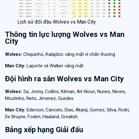
Lịch sử đối đầu Wolves vs Man City
Thông tin lực lượng Wolves vs Man
City
Wolves:
Chiquinho, Kalajdzic vắng mặt vì chấn thương
Man City:
Laporte và Walker vắng mặt
Đội hình ra sân Wolves vs Man City
Wolves:
Sa, Jonny, Collins, Kilman, Ait-Nouri, Nunes, Neves,
Moutinho, Neto, Jimenez, Guedes
Man City:
Ederson, Cancelo, Dias, Akanji, Gomez, Silva, Rodri,
De Bruyne, Foden, Haaland, Grealish
Bảng xếp hạng Giải đấu