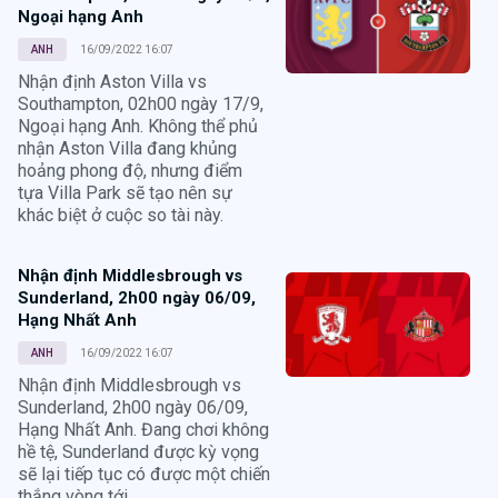
Ngoại hạng Anh
ANH
16/09/2022 16:07
Nhận định Aston Villa vs
Southampton, 02h00 ngày 17/9,
Ngoại hạng Anh. Không thể phủ
nhận Aston Villa đang khủng
hoảng phong độ, nhưng điểm
tựa Villa Park sẽ tạo nên sự
khác biệt ở cuộc so tài này.
Nhận định Middlesbrough vs
Sunderland, 2h00 ngày 06/09,
Hạng Nhất Anh
ANH
16/09/2022 16:07
Nhận định Middlesbrough vs
Sunderland, 2h00 ngày 06/09,
Hạng Nhất Anh. Đang chơi không
hề tệ, Sunderland được kỳ vọng
sẽ lại tiếp tục có được một chiến
thắng vòng tới.