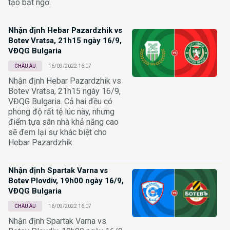
tạo bất ngờ.
Nhận định Hebar Pazardzhik vs
Botev Vratsa, 21h15 ngày 16/9,
VĐQG Bulgaria
CHÂU ÂU
16/09/2022 16:07
Nhận định Hebar Pazardzhik vs
Botev Vratsa, 21h15 ngày 16/9,
VĐQG Bulgaria. Cả hai đều có
phong độ rất tệ lúc này, nhưng
điểm tựa sân nhà khả năng cao
sẽ đem lại sự khác biệt cho
Hebar Pazardzhik.
Nhận định Spartak Varna vs
Botev Plovdiv, 19h00 ngày 16/9,
VĐQG Bulgaria
CHÂU ÂU
16/09/2022 16:07
Nhận định Spartak Varna vs