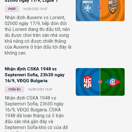
02h00 ngày 17/9, Ligue 1
PHÁP
16/09/2022 16:07
Nhận định Auxerre vs Lorient,
02h00 ngày 17/9, tiếp đón đối
thủ Lorient đang thi đấu tốt, nên
dù được chơi trên sân nhà song
khả năng có được chiến thắng
của Auxerre ở trận đấu tới đây là
không cao.
Nhận định CSKA 1948 vs
Septemvri Sofia, 23h30 ngày
16/9, VĐQG Bulgaria
CHÂU ÂU
16/09/2022 16:07
Nhận định CSKA 1948 vs
Septemvri Sofia, 23h30 ngày
16/9, VĐQG Bulgaria. CSKA
1948 đã toàn thắng cả 3 trận
đấu sân nhà gần đây và
Septemvri Sofia khó có cửa để