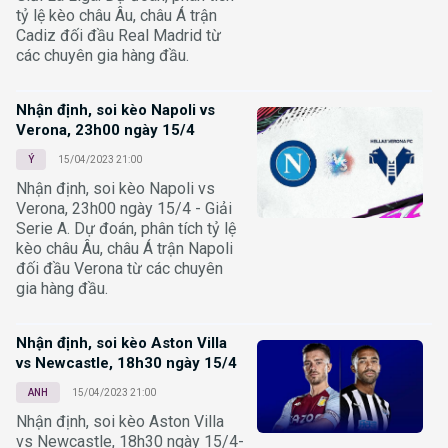
tỷ lệ kèo châu Âu, châu Á trận
Cadiz đối đầu Real Madrid từ
các chuyên gia hàng đầu.
Nhận định, soi kèo Napoli vs
Verona, 23h00 ngày 15/4
Ý
15/04/2023 21:00
Nhận định, soi kèo Napoli vs
Verona, 23h00 ngày 15/4 - Giải
Serie A. Dự đoán, phân tích tỷ lệ
kèo châu Âu, châu Á trận Napoli
đối đầu Verona từ các chuyên
gia hàng đầu.
Nhận định, soi kèo Aston Villa
vs Newcastle, 18h30 ngày 15/4
ANH
15/04/2023 21:00
Nhận định, soi kèo Aston Villa
vs Newcastle, 18h30 ngày 15/4-