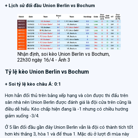
+ Lịch sử đối đầu Union Berlin vs Bochum
Nhận định, soi kèo Union Berlin vs Bochum,
22h30 ngày 16/4 - Ảnh 3
Tỷ lệ kèo Union Berlin vs Bochum
+ Soi tỷ lệ kèo châu Á: 0:1
Hơn hẳn đối thủ trên bảng xếp hạng và còn được thi đấu trên
sân nhà nên Union Berlin được đánh giá là đội cửa trên cũng là
điều dễ hiểu. Kèo chấp hiện đang là -1 nhưng có chiều hướng
giảm xuống -3/4.
Ở 5 lần đối đầu gần đây Union Berlin vẫn là đội có thành tích tốt
hơn khi thắng 3, hòa 1 và để thua 1. Mặc dù ở lượt đi mùa này