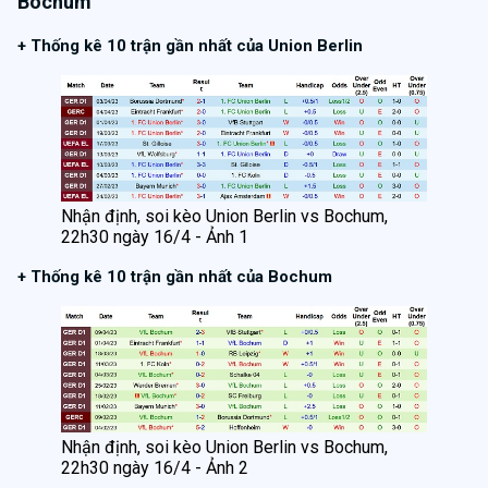
Bochum
+ Thống kê 10 trận gần nhất của Union Berlin
Nhận định, soi kèo Union Berlin vs Bochum,
22h30 ngày 16/4 - Ảnh 1
+ Thống kê 10 trận gần nhất của Bochum
Nhận định, soi kèo Union Berlin vs Bochum,
22h30 ngày 16/4 - Ảnh 2