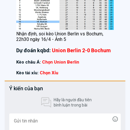
Nhận định, soi kèo Union Berlin vs Bochum,
22h30 ngày 16/4 - Ảnh 5
Dự đoán kqbd:
Union Berlin 2-0 Bochum
Kèo châu Á:
Chọn Union Berlin
Kèo tài xỉu:
Chọn Xỉu
Ý kiến của bạn
Hãy là người đầu tiên
bình luận trong bài