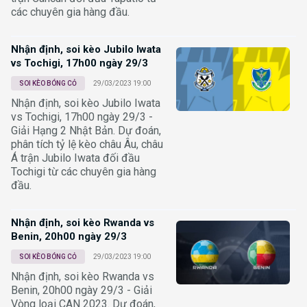
các chuyên gia hàng đầu.
Nhận định, soi kèo Jubilo Iwata
vs Tochigi, 17h00 ngày 29/3
SOI KÈO BÓNG CỎ
29/03/2023 19:00
Nhận định, soi kèo Jubilo Iwata
vs Tochigi, 17h00 ngày 29/3 -
Giải Hạng 2 Nhật Bản. Dự đoán,
phân tích tỷ lệ kèo châu Âu, châu
Á trận Jubilo Iwata đối đầu
Tochigi từ các chuyên gia hàng
đầu.
Nhận định, soi kèo Rwanda vs
Benin, 20h00 ngày 29/3
SOI KÈO BÓNG CỎ
29/03/2023 19:00
Nhận định, soi kèo Rwanda vs
Benin, 20h00 ngày 29/3 - Giải
Vòng loại CAN 2023. Dự đoán,