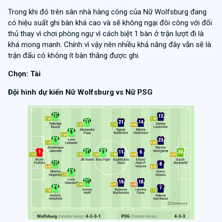
Trong khi đó trên sân nhà hàng công của Nữ Wolfsburg đang
có hiệu suất ghi bàn khá cao và sẽ không ngại đôi công với đối
thủ thay vì chơi phòng ngự vì cách biệt 1 bàn ở trận lượt đi là
khá mong manh. Chính vì vậy nên nhiều khả năng đây vẫn sẽ là
trận đấu có không ít bàn thắng được ghi.
Chọn: Tài
Đội hình dự kiến Nữ Wolfsburg vs Nữ PSG