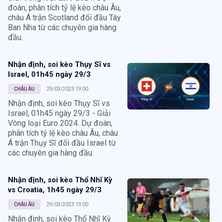
đoán, phân tích tỷ lệ kèo châu Âu,
châu Á trận Scotland đối đầu Tây
Ban Nha từ các chuyên gia hàng
đầu.
Nhận định, soi kèo Thụy Sĩ vs
Israel, 01h45 ngày 29/3
CHÂU ÂU
29/03/2023 19:00
Nhận định, soi kèo Thụy Sĩ vs
Israel, 01h45 ngày 29/3 - Giải
Vòng loại Euro 2024. Dự đoán,
phân tích tỷ lệ kèo châu Âu, châu
Á trận Thụy Sĩ đối đầu Israel từ
các chuyên gia hàng đầu.
Nhận định, soi kèo Thổ Nhĩ Kỳ
vs Croatia, 1h45 ngày 29/3
CHÂU ÂU
29/03/2023 19:00
Nhận định, soi kèo Thổ Nhĩ Kỳ