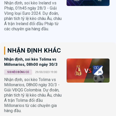
Nhận định, soi kèo Ireland vs
Pháp, 01h45 ngày 28/3 - Giải
Vòng loại Euro 2024. Dự đoán,
phân tích tỷ lệ kèo châu Âu, châu
Á trận Ireland đối đầu Pháp từ
các chuyên gia hàng đầu.
NHẬN ĐỊNH KHÁC
Nhận định, soi kèo Tolima vs
Millonarios, 08h00 ngày 30/3
SOI KÈO BÓNG CỎ
29/03/2023 19:00
Nhận định, soi kèo Tolima vs
Millonarios, 08h00 ngày 30/3 -
Giải VĐQG Colombia. Dự đoán,
phân tích tỷ lệ kèo châu Âu, châu
Á trận Tolima đối đầu
Millonarios từ các chuyên gia
hàng đầu.