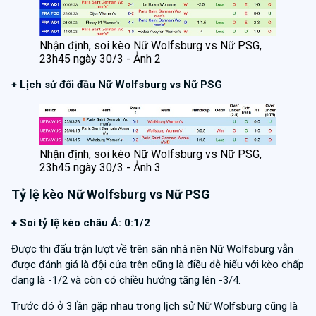
Nhận định, soi kèo Nữ Wolfsburg vs Nữ PSG,
23h45 ngày 30/3 - Ảnh 2
+ Lịch sử đối đầu Nữ Wolfsburg vs Nữ PSG
Nhận định, soi kèo Nữ Wolfsburg vs Nữ PSG,
23h45 ngày 30/3 - Ảnh 3
Tỷ lệ kèo Nữ Wolfsburg vs Nữ PSG
+ Soi tỷ lệ kèo châu Á: 0:1/2
Được thi đấu trận lượt về trên sân nhà nên Nữ Wolfsburg vẫn
được đánh giá là đội cửa trên cũng là điều dễ hiểu với kèo chấp
đang là -1/2 và còn có chiều hướng tăng lên -3/4.
Trước đó ở 3 lần gặp nhau trong lịch sử Nữ Wolfsburg cũng là