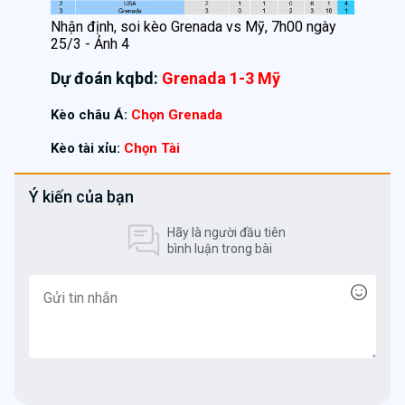
Nhận định, soi kèo Grenada vs Mỹ, 7h00 ngày
25/3 - Ảnh 4
Dự đoán kqbd:
Grenada 1-3 Mỹ
Kèo châu Á:
Chọn Grenada
Kèo tài xỉu:
Chọn Tài
Ý kiến của bạn
Hãy là người đầu tiên
bình luận trong bài