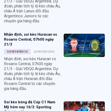
21/3 - Giải VĐQG Argentina. Dự
đoán, phân tích tỷ lệ kèo châu Âu,
châu Á trận Lanus đối đầu
Argentinos Juniors từ các
chuyên gia hàng đầu.
Nhận định, soi kèo Huracan vs
Rosario Central, 07h00 ngày
21/3
SOI KÈO BÓNG CỎ
23/03/2023 20:53
Nhận định, soi kèo Huracan vs
Rosario Central, 07h00 ngày
21/3 - Giải VĐQG Argentina. Dự
đoán, phân tích tỷ lệ kèo châu Âu,
châu Á trận Huracan đối đầu
Rosario Central từ các chuyên
gia hàng đầu.
Soi kèo bóng đá Cúp C1 Nam
Mỹ hôm nay 16/3: Sporting