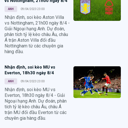
vs Nottingham, 21h00 ngày 8/4
ANH
09/04/2023 23:00
Nhận định, soi kèo Aston Villa
vs Nottingham, 21h00 ngày 8/4 -
Giải Ngoại hạng Anh. Dự đoán,
phân tích tỷ lệ kèo châu Âu, châu
Á trận Aston Villa đối đầu
Nottingham từ các chuyên gia
hàng đầu.
Nhận định, soi kèo MU vs
Everton, 18h30 ngày 8/4
ANH
09/04/2023 23:00
Nhận định, soi kèo MU vs
Everton, 18h30 ngày 8/4 - Giải
Ngoại hạng Anh. Dự đoán, phân
tích tỷ lệ kèo châu Âu, châu Á
trận MU đối đầu Everton từ các
chuyên gia hàng đầu.