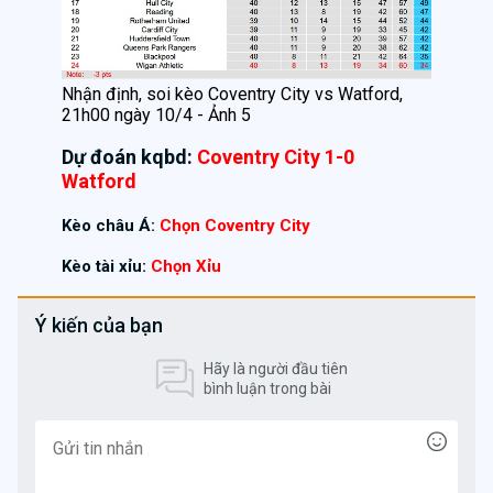
Nhận định, soi kèo Coventry City vs Watford,
21h00 ngày 10/4 - Ảnh 5
Dự đoán kqbd:
Coventry City 1-0
Watford
Kèo châu Á:
Chọn Coventry City
Kèo tài xỉu:
Chọn Xỉu
Ý kiến của bạn
Hãy là người đầu tiên
bình luận trong bài