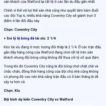
sân khách của Watford lại rất tệ ở các lần du đấu gần nhất.
Chính vì thế với lợi thế sân nhà cũng như quyết tâm bám đuổi
các đội Top 6, nhiều khả năng Coventry City sẽ giành trọn 3
điểm ở lần đối đầu này.
Chọn: Coventry City
+ Soi
tỷ lệ bóng đá
tài xỉu: 2 1/4
Kèo tài xỉu đang ở mức tương đối thấp là 2 1/4. Ở các trận đấu
gần đây hàng công của Watford đang chơi rất tệ trên sân
khách nhưng đội bóng cũng không để thua với tỷ số quá đậm.
Trong khi đó Coventry City cũng là đội bóng chơi chặt chẽ và
chắc chắn, đồng thời hàng công của đội chủ nhà cũng không
có phong độ cao nên khả năng trận đấu có ít bàn thắng là dễ
xảy ra hơn cả.
Chọn: Xỉu
Đội hình dự kiến Coventry City vs Watford