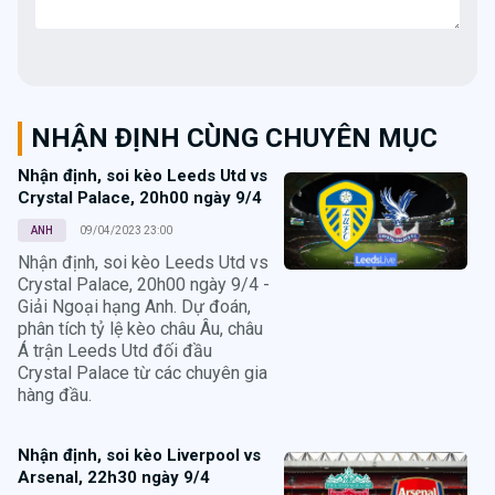
NHẬN ĐỊNH CÙNG CHUYÊN MỤC
Nhận định, soi kèo Leeds Utd vs
Crystal Palace, 20h00 ngày 9/4
ANH
09/04/2023 23:00
Nhận định, soi kèo Leeds Utd vs
Crystal Palace, 20h00 ngày 9/4 -
Giải Ngoại hạng Anh. Dự đoán,
phân tích tỷ lệ kèo châu Âu, châu
Á trận Leeds Utd đối đầu
Crystal Palace từ các chuyên gia
hàng đầu.
Nhận định, soi kèo Liverpool vs
Arsenal, 22h30 ngày 9/4