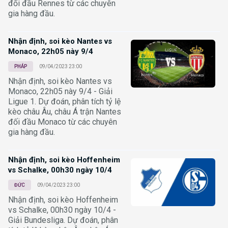
đối đầu Rennes từ các chuyên
gia hàng đầu.
Nhận định, soi kèo Nantes vs
Monaco, 22h05 này 9/4
PHÁP
09/04/2023 23:00
Nhận định, soi kèo Nantes vs
Monaco, 22h05 này 9/4 - Giải
Ligue 1. Dự đoán, phân tích tỷ lệ
kèo châu Âu, châu Á trận Nantes
đối đầu Monaco từ các chuyên
gia hàng đầu.
Nhận định, soi kèo Hoffenheim
vs Schalke, 00h30 ngày 10/4
ĐỨC
09/04/2023 23:00
Nhận định, soi kèo Hoffenheim
vs Schalke, 00h30 ngày 10/4 -
Giải Bundesliga. Dự đoán, phân