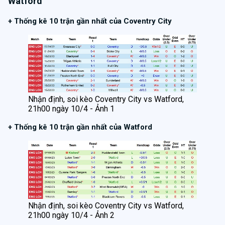
Watford
+ Thống kê 10 trận gần nhất của Coventry City
Nhận định, soi kèo Coventry City vs Watford,
21h00 ngày 10/4 - Ảnh 1
+ Thống kê 10 trận gần nhất của Watford
Nhận định, soi kèo Coventry City vs Watford,
21h00 ngày 10/4 - Ảnh 2