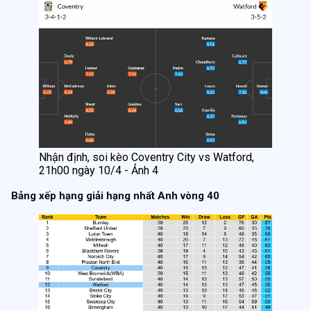
Nhận định, soi kèo Coventry City vs Watford,
21h00 ngày 10/4 - Ảnh 4
Bảng xếp hạng giải hạng nhất Anh vòng 40