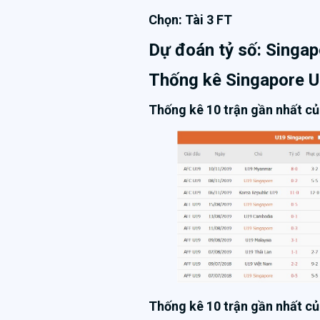
Chọn: Tài 3 FT
Dự đoán tỷ số: Singa
Thống kê Singapore 
Thống kê 10 trận gần nhất c
Thống kê 10 trận gần nhất 