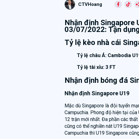
CTVHoang
Nhận định Singapore 
03/07/2022: Tận dụng
Tỷ lệ kèo nhà cái Si
Tỷ lệ châu Á: Cambodia U1
Tỷ lệ tài xỉu: 3 FT
Nhận định bóng đá S
Nhận định Singapore U19
Mặc dù Singapore là đội tuyển mạn
Campuchia. Phong độ hiện tại của U
12 trận mới nhất. Đa phần các thấ
cũng có thể nghiền nát U19 Singapo
Campuchia thì U19 Singapore cũng 