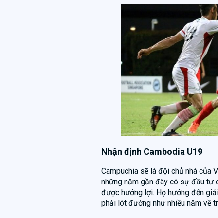
Nhận định Cambodia U19
Campuchia sẽ là đội chủ nhà của
những năm gần đây có sự đầu tư cự
được hưởng lợi. Họ hướng đến giải
phải lót đường như nhiều năm về t