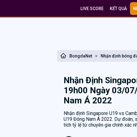
LIVE SCORE
KẾT QUẢ
N
BongdaNet
>
Nhận định bóng đ
Nhận Định Singapo
19h00 Ngày 03/07/
Nam Á 2022
Nhận định Singapore U19 vs Camb
U19 Đông Nam Á 2022. Dự đoán, s
tích tỷ lệ từ chuyên gia chính xác n