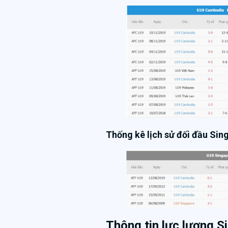
Thống kê lịch sử đối đầu Si
Thông tin lực lượng 