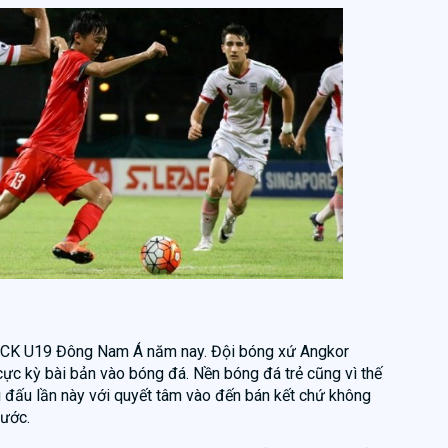
 VCK U19 Đông Nam Á năm nay. Đội bóng xứ Angkor
c kỳ bài bản vào bóng đá. Nền bóng đá trẻ cũng vì thế
 đấu lần này với quyết tâm vào đến bán kết chứ không
rước.