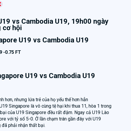
U19 vs Cambodia U19, 19h00 ngày
 cơ hội
ngapore U19 vs Cambodia U19
9 -0.75 FT
ingapore U19 vs Cambodia U19
h hơn, nhưng lứa trẻ của họ yếu thế hơn hẳn
19 Singapore là vô cùng tệ hại khi thua 11, hòa 1 trong
t bại của U19 Singapore đều rất đậm. Ngay cả U19 Lào
re với tỷ số 5-0. Ở lần chạm trán gần đây với U19
đã phải nhận thất bại.