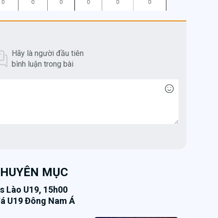
Hãy là người đầu tiên
bình luận trong bài
CHUYÊN MỤC
s Lào U19, 15h00
 đá U19 Đông Nam Á