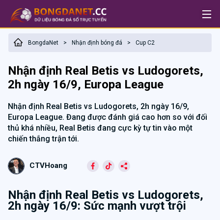
BongdaNet
Nhận định bóng đá
Cup C2
>
>
Nhận định Real Betis vs Ludogorets,
2h ngày 16/9, Europa League
Nhận định Real Betis vs Ludogorets, 2h ngày 16/9,
Europa League. Đang được đánh giá cao hơn so với đối
thủ khá nhiều, Real Betis đang cực kỳ tự tin vào một
chiến thắng trận tới.
CTVHoang
Nhận định Real Betis vs Ludogorets,
2h ngày 16/9: Sức mạnh vượt trội