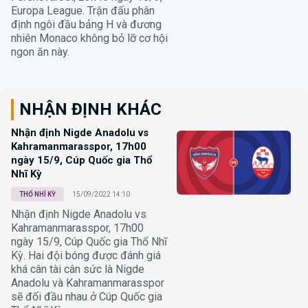
Europa League. Trận đấu phân
định ngôi đầu bảng H và đương
nhiên Monaco không bỏ lỡ cơ hội
ngon ăn này.
NHẬN ĐỊNH KHÁC
Nhận định Nigde Anadolu vs
Kahramanmarasspor, 17h00
ngày 15/9, Cúp Quốc gia Thổ
Nhĩ Kỳ
THỔ NHĨ KỲ
15/09/2022 14:10
Nhận định Nigde Anadolu vs
Kahramanmarasspor, 17h00
ngày 15/9, Cúp Quốc gia Thổ Nhĩ
Kỳ. Hai đội bóng được đánh giá
khá cân tài cân sức là Nigde
Anadolu và Kahramanmarasspor
sẽ đối đầu nhau ở Cúp Quốc gia