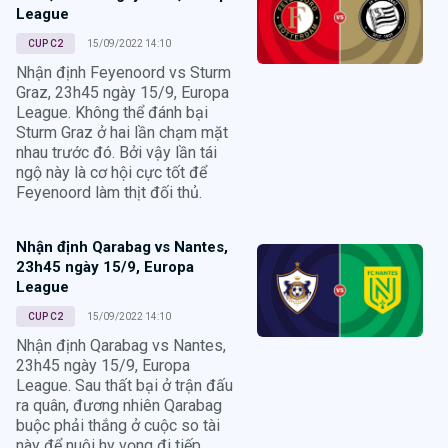
League
CUP C2
15/09/2022 14:10
Nhận định Feyenoord vs Sturm
Graz, 23h45 ngày 15/9, Europa
League. Không thể đánh bại
Sturm Graz ở hai lần chạm mặt
nhau trước đó. Bởi vậy lần tái
ngộ này là cơ hội cực tốt để
Feyenoord làm thịt đối thủ.
Nhận định Qarabag vs Nantes,
23h45 ngày 15/9, Europa
League
CUP C2
15/09/2022 14:10
Nhận định Qarabag vs Nantes,
23h45 ngày 15/9, Europa
League. Sau thất bại ở trận đấu
ra quân, đương nhiên Qarabag
buộc phải thắng ở cuộc so tài
này để nuôi hy vọng đi tiếp.