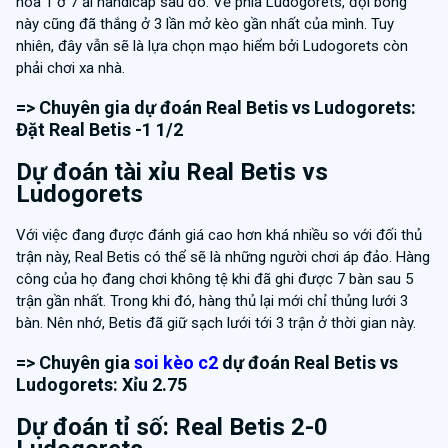
hòa 1 ở 7 ải handicap sau đó. Về phía Ludogorets, đội bóng
này cũng đã thắng ở 3 lần mở kèo gần nhất của mình. Tuy
nhiên, đây vẫn sẽ là lựa chọn mạo hiểm bởi Ludogorets còn
phải chơi xa nhà.
=> Chuyên gia dự đoán Real Betis vs Ludogorets:
Đặt Real Betis -1 1/2
Dự đoán tài xỉu Real Betis vs
Ludogorets
Với việc đang được đánh giá cao hơn khá nhiều so với đối thủ
trận này, Real Betis có thể sẽ là những người chơi áp đảo. Hàng
công của họ đang chơi không tệ khi đã ghi được 7 bàn sau 5
trận gần nhất. Trong khi đó, hàng thủ lại mới chỉ thủng lưới 3
bàn. Nên nhớ, Betis đã giữ sạch lưới tới 3 trận ở thời gian này.
=> Chuyên gia
soi kèo c2
dự đoán Real Betis vs
Ludogorets: Xỉu 2.75
Dự đoán tỉ số: Real Betis 2-0