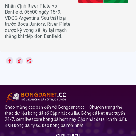
Nhận định River Plate vs
Banfield, 05h00 ngày 15/9,
VĐQG Argentina. Sau thất bại
trước Boca Juniors, River Plate
được kỳ vọng sẽ lấy lại mạch
thắng khi tiếp đón Banfield.
Chào mừng các bạn đến với Bongdanet.cc – Chuyên trang thể
thao dữ liệu bóng đá số.Cập nhật dữ liệu Bóng đá Net trực tuyến
24/7, xem livescore bóng đá hôm nay. Cập nhật data lịch thi đấu,
BXH bóng đá, tỷ số, kèo bóng đá mới nhất.