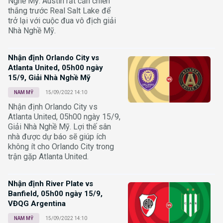
Nghề Mỹ. Austin rất cần chiến
thắng trước Real Salt Lake để
trở lại với cuộc đua vô địch giải
Nhà Nghề Mỹ.
Nhận định Orlando City vs
Atlanta United, 05h00 ngày
15/9, Giải Nhà Nghề Mỹ
NAM MỸ
15/09/2022 14:10
Nhận định Orlando City vs
Atlanta United, 05h00 ngày 15/9,
Giải Nhà Nghề Mỹ. Lợi thế sân
nhà được dự báo sẽ giúp ích
không ít cho Orlando City trong
trận gặp Atlanta United.
Nhận định River Plate vs
Banfield, 05h00 ngày 15/9,
VĐQG Argentina
NAM MỸ
15/09/2022 14:10