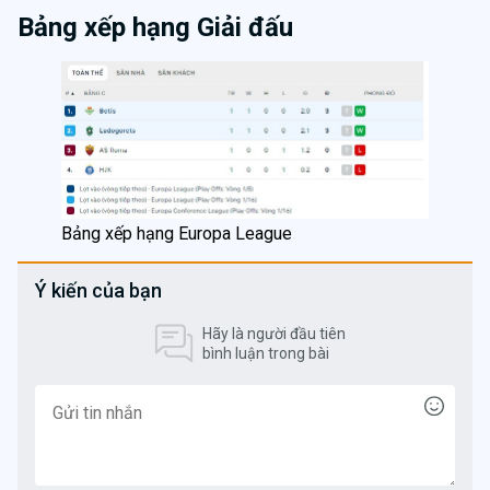
Bảng xếp hạng Giải đấu
Bảng xếp hạng Europa League
Ý kiến của bạn
Hãy là người đầu tiên
bình luận trong bài