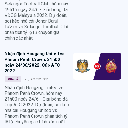
Selangor Football Club, hôm nay
19h15 ngày 24/6 - Giải bóng đá
VĐQG Malaysia 2022. Dự đoán,
soi kèo nhà cái Johor Darul
Ta'zim vs Selangor Football Club
phân tích tỷ lệ từ chuyên gia
chính xác nhất.
Nhận định Hougang United vs
Phnom Penh Crown, 21h00
ngày 24/06/2022, Cúp AFC
2022
CHÂU Á
25/06/2022 09:21
Nhận định Hougang United vs
Phnom Penh Crown, hôm nay
21h00 ngày 24/6 - Giải bóng đá
Cúp AFC 2022. Dự đoán, soi kèo
nhà cái Hougang United vs
Phnom Penh Crown phân tích tỷ
lệ từ chuyên gia chính xác nhất.