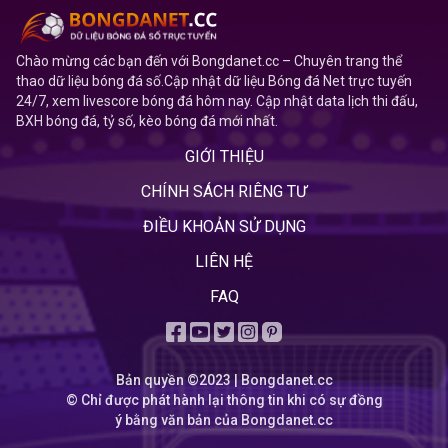
Chào mừng các bạn đến với Bongdanet.cc – Chuyên trang thể
thao dữ liệu bóng đá số.Cập nhật dữ liệu Bóng đá Net trực tuyến
24/7, xem livescore bóng đá hôm nay. Cập nhật data lịch thi đấu,
BXH bóng đá, tỷ số, kèo bóng đá mới nhất.
GIỚI THIỆU
CHÍNH SÁCH RIÊNG TƯ
ĐIỀU KHOẢN SỬ DỤNG
LIÊN HỆ
FAQ
Bản quyền ©2023 | Bongdanet.cc
© Chỉ được phát hành lại thông tin khi có sự đồng
ý bằng văn bản của Bongdanet.cc