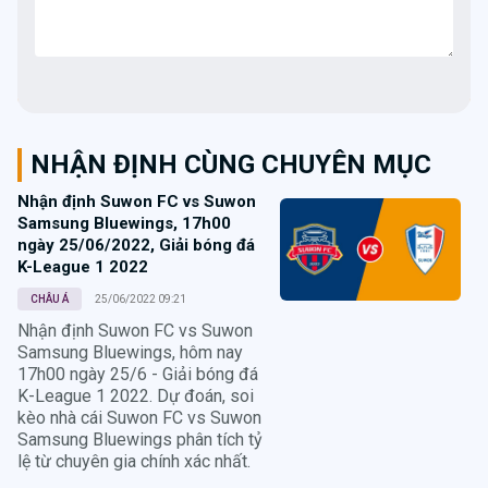
NHẬN ĐỊNH CÙNG CHUYÊN MỤC
Nhận định Suwon FC vs Suwon
Samsung Bluewings, 17h00
ngày 25/06/2022, Giải bóng đá
K-League 1 2022
CHÂU Á
25/06/2022 09:21
Nhận định Suwon FC vs Suwon
Samsung Bluewings, hôm nay
17h00 ngày 25/6 - Giải bóng đá
K-League 1 2022. Dự đoán, soi
kèo nhà cái Suwon FC vs Suwon
Samsung Bluewings phân tích tỷ
lệ từ chuyên gia chính xác nhất.