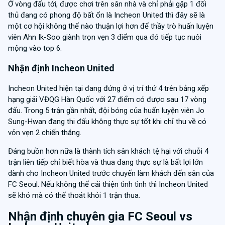
Ở vòng đấu tới, được chơi trên sân nhà và chỉ phải gặp 1 đối
thủ đang có phong độ bất ổn là Incheon United thì đây sẽ là
một cơ hội không thể nào thuận lợi hơn để thầy trò huấn luyện
viên Ahn Ik-Soo giành trọn vẹn 3 điểm qua đó tiếp tục nuôi
mộng vào top 6.
Nhận định Incheon United
Incheon United hiện tại đang đứng ở vị trí thứ 4 trên bảng xếp
hạng giải VĐQG Hàn Quốc với 27 điểm có được sau 17 vòng
đấu. Trong 5 trận gần nhất, đội bóng của huấn luyện viên Jo
Sung-Hwan đang thi đấu không thực sự tốt khi chỉ thu về có
vỏn vẹn 2 chiến thắng.
Đáng buồn hơn nữa là thành tích sân khách tệ hại với chuỗi 4
trận liên tiếp chỉ biết hòa và thua đang thực sự là bất lợi lớn
dành cho Incheon United trước chuyến làm khách đến sân của
FC Seoul. Nếu không thể cải thiện tình tình thì Incheon United
sẽ khó mà có thể thoát khỏi 1 trận thua.
Nhận định chuyên gia FC Seoul vs