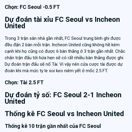
Chọn: FC Seoul -0.5 FT
Dự đoán tài xỉu FC Seoul vs Incheon
United
Trong 3 trận sân nhà gần nhất, FC Seoul trung bình ghi được
đều đặn 2 bàn mỗi trận. Incheon United cũng không hề kém
cạnh khi họ cũng có được 6 bàn thắng ở 3 trận gần nhất. Chắc
chắn trận đấu tới hứa hẹn sẽ có rất nhiều bàn thắng được ghi.
Dự đoán trận đấu sẽ nổ Tài. Vì vậy nên cửa cược tài được dự
đoán khi mà mức ty le soi keo niêm yết ở mốc 2.5 FT.
Chọn: Tài 2.5 FT
Dự đoán tỷ số: FC Seoul 2-1 Incheon
United
Thống kê FC Seoul vs Incheon United
Thống kê 10 trận gần nhất của FC Seoul