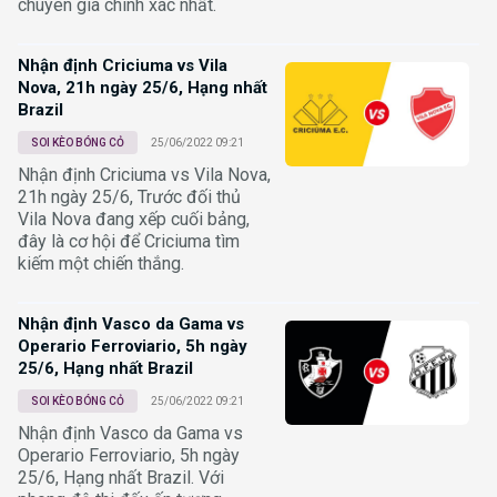
chuyên gia chính xác nhất.
Nhận định Criciuma vs Vila
Nova, 21h ngày 25/6, Hạng nhất
Brazil
SOI KÈO BÓNG CỎ
25/06/2022 09:21
Nhận định Criciuma vs Vila Nova,
21h ngày 25/6, Trước đối thủ
Vila Nova đang xếp cuối bảng,
đây là cơ hội để Criciuma tìm
kiếm một chiến thắng.
Nhận định Vasco da Gama vs
Operario Ferroviario, 5h ngày
25/6, Hạng nhất Brazil
SOI KÈO BÓNG CỎ
25/06/2022 09:21
Nhận định Vasco da Gama vs
Operario Ferroviario, 5h ngày
25/6, Hạng nhất Brazil. Với