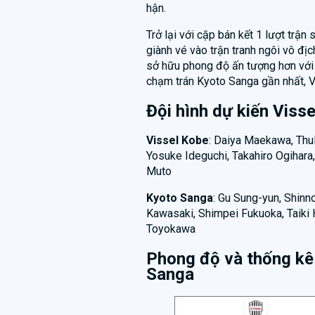
hận.
Trở lại với cặp bán kết 1 lượt trận 
giành vé vào trận tranh ngôi vô đị
sở hữu phong độ ấn tượng hơn với 6
chạm trán Kyoto Sanga gần nhất, V
Đội hình dự kiến Viss
Vissel Kobe
: Daiya Maekawa, Thul
Yosuke Ideguchi, Takahiro Ogihara,
Muto
Kyoto Sanga
: Gu Sung-yun, Shinn
Kawasaki, Shimpei Fukuoka, Taiki Hi
Toyokawa
Phong độ và thống kê
Sanga