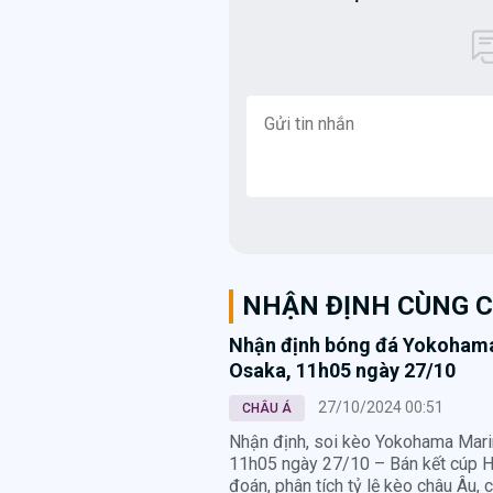
NHẬN ĐỊNH CÙNG 
Nhận định bóng đá Yokoham
Osaka, 11h05 ngày 27/10
27/10/2024 00:51
CHÂU Á
Nhận định, soi kèo Yokohama Mar
11h05 ngày 27/10 – Bán kết cúp 
đoán, phân tích tỷ lệ kèo châu Âu,