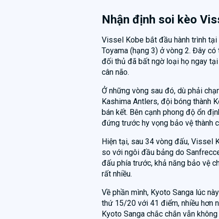
Nhận định soi kèo Vi
Vissel Kobe bắt đầu hành trình tại
Toyama (hạng 3) ở vòng 2. Đây có
đối thủ đã bất ngờ loại họ ngay tạ
cân não.
Ở những vòng sau đó, dù phải chạ
Kashima Antlers, đội bóng thành K
bán kết. Bên cạnh phong độ ổn địn
đứng trước hy vọng bảo vệ thành 
Hiện tại, sau 34 vòng đấu, Vissel
so với ngôi đầu bảng do Sanfrecc
đấu phía trước, khả năng bảo vệ c
rất nhiều.
Về phần mình, Kyoto Sanga lúc này
thứ 15/20 với 41 điểm, nhiều hơn 
Kyoto Sanga chắc chắn vẫn không 