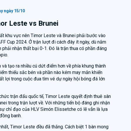
ay ngày 15/10
or Leste vs Brunei
nhất khu vực nên Timor Leste và Brunei phải bước vào
AFF Cup 2024. Ở trận lượt đi cách đây ít ngày, dù nắm
ẫn phải nhận thất bại 0-1. Đó là trận thua có phần đáng
ópio.
 và tạo ra nhiều cú dứt điểm hơn về phía khung thành
 điểm thiếu sắc bén và phần nào kém may mắn khiến
bất lợi trong cuộc đua tìm vé dự ngày hội bóng đá lớn
chức trận đấu quốc tế, Timor Leste quyết định thuê sân
nei trong trận lượt về. Với những tiến bộ đáng ghi nhận
 sự chỉ đạo của HLV Simón Elissetche có lẽ vẫn là lựa
 đồng banh.
 nhất, Timor Leste đều đã thắng. Cách biệt 1 bàn mong