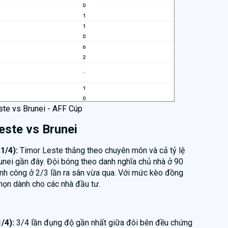
te vs Brunei - AFF Cúp
este vs Brunei
1/4):
Timor Leste thắng theo chuyên môn và cả tỷ lệ
unei gần đây. Đội bóng theo danh nghĩa chủ nhà ở 90
ành công ở 2/3 lần ra sân vừa qua. Với mức kèo đồng
họn dành cho các nhà đầu tư.
1/4):
3/4 lần đụng độ gần nhất giữa đôi bên đều chứng