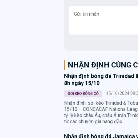
NHẬN ĐỊNH CÙNG 
Nhận định bóng đá Trinidad 
8h ngày 15/10
15/10/2024 09:
SOI KÈO BÓNG CỎ
Nhận định, soi kèo Trinidad & Tob
15/10 – CONCACAF Nations League
tỷ lệ kèo châu Âu, châu Á trận Tri
từ các chuyên gia hàng đầu.
Nhận định bóng đá Jamaica 