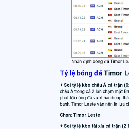
Nhận định bóng đá Timor Les
Tỷ lệ bóng đá
Timor L
+ Soi tỷ lệ kèo châu Á cả trận (0:
châu Á trong cả 2 lần chạm mặt Br
phút tới cũng đã vượt handicap th
banh, Timor Leste vẫn nên là lựa c
Chọn: Timor Leste
+ Soi tỷ lệ kèo tài xỉu cả trận (2 