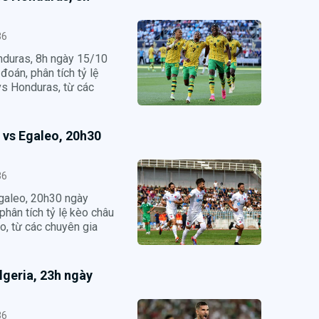
36
nduras, 8h ngày 15/10
án, phân tích tỷ lệ
vs Honduras, từ các
 vs Egaleo, 20h30
36
Egaleo, 20h30 ngày
hân tích tỷ lệ kèo châu
o, từ các chuyên gia
lgeria, 23h ngày
36