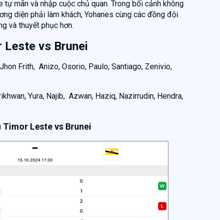
e tự mãn và nhập cuộc chủ quan. Trong bối cảnh không
ương diện phải làm khách, Yohanes cùng các đồng đội
g và thuyết phục hơn.
r Leste vs Brunei
 Jhon Frith, Anizo, Osorio, Paulo, Santiago, Zenivio,
rikhwan, Yura, Najib, Azwan, Haziq, Nazirrudin, Hendra,
 Timor Leste vs Brunei