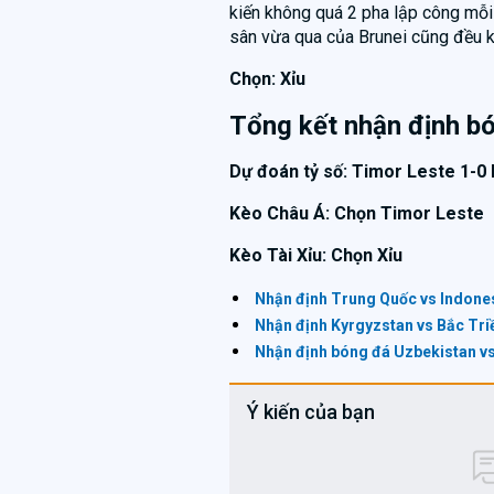
kiến không quá 2 pha lập công mỗi 
sân vừa qua của Brunei cũng đều kh
Chọn: Xỉu
Tổng kết nhận định b
Dự đoán tỷ số: Timor Leste 1-0 
Kèo Châu Á: Chọn Timor Leste
Kèo Tài Xỉu: Chọn Xỉu
Nhận định Trung Quốc vs Indones
Nhận định Kyrgyzstan vs Bắc Tri
Nhận định bóng đá Uzbekistan vs
Ý kiến của bạn