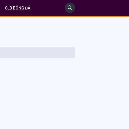
CLB BÓNG ĐÁ