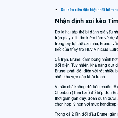
Soi kèo xiên đặc biệt nhất hôm n
Nhận định soi kèo Tim
Do là hai tập thể bị đánh giá yếu 
trận play-off, tìm kiếm tấm vé dự 
trong tay lợi thế sân nhà, Brunei v
tiếc của thầy trò HLV Vinícius Eutr
Cả trận, Brunei cầm bóng nhỉnh hơn
đối diện. Tuy nhiên, khả năng dứt
Brunei phải đối diện với rất nhiều 
nhất khu vực sắp khởi tranh.
Vì sân nhà không đủ tiêu chuẩn tổ 
Chonburi (Thái Lan) để tiếp đón Bru
thời gian gần đây, đoàn quân dưới
chọn hợp lý hơn với mức handicap
Trong cả 2 lần đối đầu Brunei gần