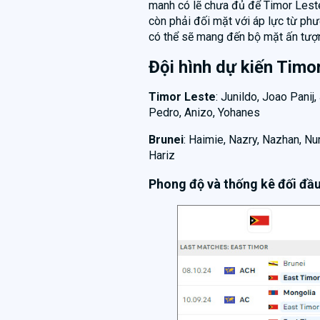
manh có lẽ chưa đủ để Timor Lest
còn phải đối mặt với áp lực từ ph
có thể sẽ mang đến bộ mặt ấn tượn
Đội hình dự kiến Timo
Timor Leste
: Junildo, Joao Panij,
Pedro, Anizo, Yohanes
Brunei
: Haimie, Nazry, Nazhan, Nu
Hariz
Phong độ và thống kê đối đầu