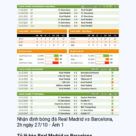
Nhận định bóng đá Real Madrid vs Barcelona,
2h ngày 27/10 - Ảnh 1
Tỷ lệ kèo Real Madrid vs Barcelona