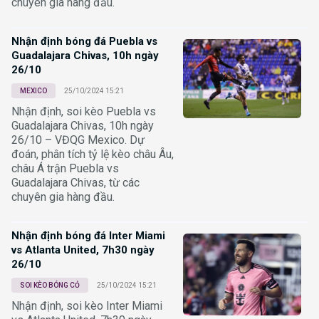
chuyên gia hàng đầu.
Nhận định bóng đá Puebla vs
Guadalajara Chivas, 10h ngày
26/10
MEXICO
25/10/2024 15:21
Nhận định, soi kèo Puebla vs
Guadalajara Chivas, 10h ngày
26/10 – VĐQG Mexico. Dự
đoán, phân tích tỷ lệ kèo châu Âu,
châu Á trận Puebla vs
Guadalajara Chivas, từ các
chuyên gia hàng đầu.
Nhận định bóng đá Inter Miami
vs Atlanta United, 7h30 ngày
26/10
SOI KÈO BÓNG CỎ
25/10/2024 15:21
Nhận định, soi kèo Inter Miami