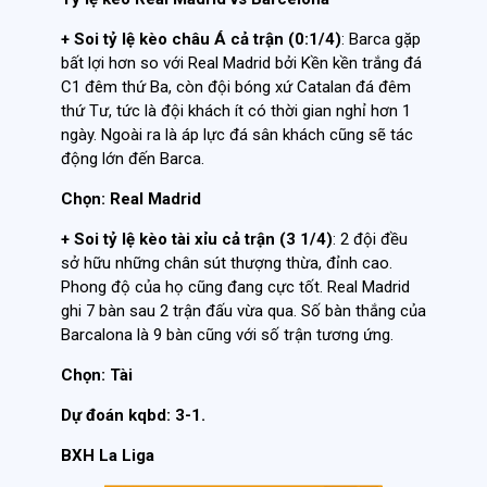
+ Soi tỷ lệ kèo châu Á cả trận (0:1/4)
: Barca gặp
bất lợi hơn so với Real Madrid bởi Kền kền trắng đá
C1 đêm thứ Ba, còn đội bóng xứ Catalan đá đêm
thứ Tư, tức là đội khách ít có thời gian nghỉ hơn 1
ngày. Ngoài ra là áp lực đá sân khách cũng sẽ tác
động lớn đến Barca.
Chọn:
Real Madrid
+ Soi tỷ lệ kèo tài xỉu cả trận (3 1/4)
: 2 đội đều
sở hữu những chân sút thượng thừa, đỉnh cao.
Phong độ của họ cũng đang cực tốt. Real Madrid
ghi 7 bàn sau 2 trận đấu vừa qua. Số bàn thắng của
Barcalona là 9 bàn cũng với số trận tương ứng.
Chọn: Tài
Dự đoán kqbd: 3-1.
BXH La Liga