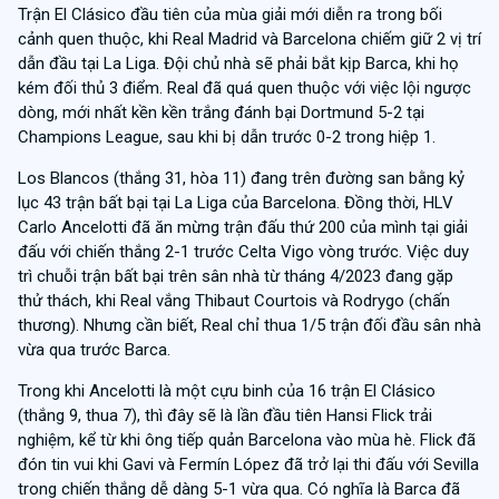
Trận El Clásico đầu tiên của mùa giải mới diễn ra trong bối
cảnh quen thuộc, khi Real Madrid và Barcelona chiếm giữ 2 vị trí
dẫn đầu tại La Liga. Đội chủ nhà sẽ phải bắt kịp Barca, khi họ
kém đối thủ 3 điểm. Real đã quá quen thuộc với việc lội ngược
dòng, mới nhất kền kền trắng đánh bại Dortmund 5-2 tại
Champions League, sau khi bị dẫn trước 0-2 trong hiệp 1.
Los Blancos (thắng 31, hòa 11) đang trên đường san bằng kỷ
lục 43 trận bất bại tại La Liga của Barcelona. Đồng thời, HLV
Carlo Ancelotti đã ăn mừng trận đấu thứ 200 của mình tại giải
đấu với chiến thắng 2-1 trước Celta Vigo vòng trước. Việc duy
trì chuỗi trận bất bại trên sân nhà từ tháng 4/2023 đang gặp
thử thách, khi Real vắng Thibaut Courtois và Rodrygo (chấn
thương). Nhưng cần biết, Real chỉ thua 1/5 trận đối đầu sân nhà
vừa qua trước Barca.
Trong khi Ancelotti là một cựu binh của 16 trận El Clásico
(thắng 9, thua 7), thì đây sẽ là lần đầu tiên Hansi Flick trải
nghiệm, kể từ khi ông tiếp quản Barcelona vào mùa hè. Flick đã
đón tin vui khi Gavi và Fermín López đã trở lại thi đấu với Sevilla
trong chiến thắng dễ dàng 5-1 vừa qua. Có nghĩa là Barca đã