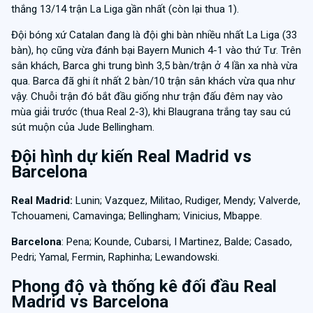
thắng 13/14 trận La Liga gần nhất (còn lại thua 1).
Đội bóng xứ Catalan đang là đội ghi bàn nhiều nhất La Liga (33
bàn), họ cũng vừa đánh bại Bayern Munich 4-1 vào thứ Tư. Trên
sân khách, Barca ghi trung bình 3,5 bàn/trận ở 4 lần xa nhà vừa
qua. Barca đã ghi ít nhất 2 bàn/10 trận sân khách vừa qua như
vậy. Chuỗi trận đó bắt đầu giống như trận đấu đêm nay vào
mùa giải trước (thua Real 2-3), khi Blaugrana trắng tay sau cú
sút muộn của Jude Bellingham.
Đội hình dự kiến Real Madrid vs
Barcelona
Real Madrid
:
Lunin; Vazquez, Militao, Rudiger, Mendy; Valverde,
Tchouameni, Camavinga; Bellingham; Vinicius, Mbappe.
Barcelona
: Pena; Kounde, Cubarsi, I Martinez, Balde; Casado,
Pedri; Yamal, Fermin, Raphinha; Lewandowski.
Phong độ và thống kê đối đầu Real
Madrid vs Barcelona