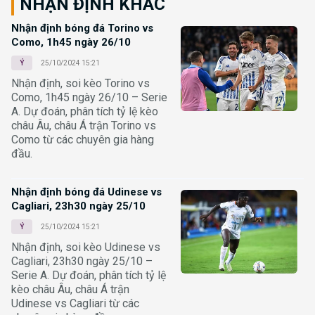
NHẬN ĐỊNH KHÁC
Nhận định bóng đá Torino vs
Como, 1h45 ngày 26/10
Ý
25/10/2024 15:21
Nhận định, soi kèo Torino vs
Como, 1h45 ngày 26/10 – Serie
A. Dự đoán, phân tích tỷ lệ kèo
châu Âu, châu Á trận Torino vs
Como từ các chuyên gia hàng
đầu.
Nhận định bóng đá Udinese vs
Cagliari, 23h30 ngày 25/10
Ý
25/10/2024 15:21
Nhận định, soi kèo Udinese vs
Cagliari, 23h30 ngày 25/10 –
Serie A. Dự đoán, phân tích tỷ lệ
kèo châu Âu, châu Á trận
Udinese vs Cagliari từ các