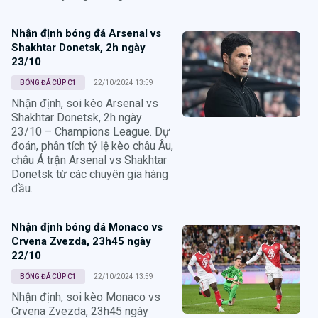
Nhận định bóng đá Arsenal vs
Shakhtar Donetsk, 2h ngày
23/10
BÓNG ĐÁ CÚP C1
22/10/2024 13:59
Nhận định, soi kèo Arsenal vs
Shakhtar Donetsk, 2h ngày
23/10 – Champions League. Dự
đoán, phân tích tỷ lệ kèo châu Âu,
châu Á trận Arsenal vs Shakhtar
Donetsk từ các chuyên gia hàng
đầu.
Nhận định bóng đá Monaco vs
Crvena Zvezda, 23h45 ngày
22/10
BÓNG ĐÁ CÚP C1
22/10/2024 13:59
Nhận định, soi kèo Monaco vs
Crvena Zvezda, 23h45 ngày