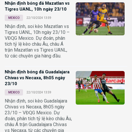
Nhận định bóng đá Mazatlan vs
Tigres UANL, 10h ngày 23/10
MEXICO
22/10/2024 13:59
Nhận định, soi kèo Mazatlan vs
Tigres UANL, 10h ngày 23/10 –
VĐQG Mexico. Dự đoán, phân
tích tỷ lệ kèo châu Âu, châu Á
trận Mazatlan vs Tigres UANL,
từ các chuyên gia hàng đầu.
Nhận định bóng đá Guadalajara
Chivas vs Necaxa, 8h05 ngày
23/10
MEXICO
22/10/2024 13:59
Nhận định, soi kèo Guadalajara
Chivas vs Necaxa, 8h05 ngày
23/10 – VĐQG Mexico. Dự
đoán, phân tích tỷ lệ kèo châu Âu,
châu Á trận Guadalajara Chivas
vs Necaxa, từ các chuyên gia