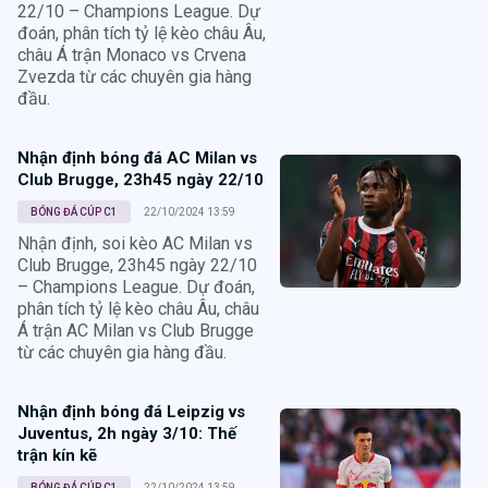
22/10 – Champions League. Dự
đoán, phân tích tỷ lệ kèo châu Âu,
châu Á trận Monaco vs Crvena
Zvezda từ các chuyên gia hàng
đầu.
Nhận định bóng đá AC Milan vs
Club Brugge, 23h45 ngày 22/10
BÓNG ĐÁ CÚP C1
22/10/2024 13:59
Nhận định, soi kèo AC Milan vs
Club Brugge, 23h45 ngày 22/10
– Champions League. Dự đoán,
phân tích tỷ lệ kèo châu Âu, châu
Á trận AC Milan vs Club Brugge
từ các chuyên gia hàng đầu.
Nhận định bóng đá Leipzig vs
Juventus, 2h ngày 3/10: Thế
trận kín kẽ
BÓNG ĐÁ CÚP C1
22/10/2024 13:59