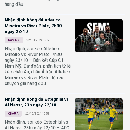
hàng đầu.
Nhận định bóng đá Atletico
Mineiro vs River Plate, 7h30
ngày 23/10
NAM MỸ
22/10/2024 13:59
Nhận định, soi kèo Atletico
Mineiro vs River Plate, 7h30
ngày 23/10 – Bán kết Cúp C1
Nam Mỹ. Dự đoán, phân tích tỷ lệ
kèo châu Âu, châu Á trận Atletico
Mineiro vs River Plate, từ các
chuyên gia hàng đầu.
Nhận định bóng đá Esteghlal vs
Al Nassr, 23h ngày 22/10
CHÂU Á
22/10/2024 13:59
Nhận định, soi kèo Esteghlal vs
Al Nassr, 23h ngày 22/10 – AFC