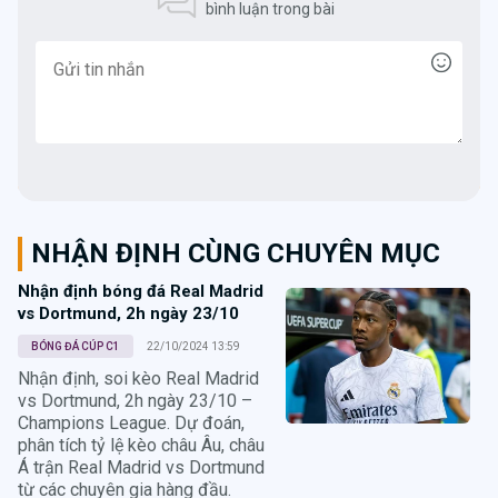
bình luận trong bài
NHẬN ĐỊNH CÙNG CHUYÊN MỤC
Nhận định bóng đá Real Madrid
vs Dortmund, 2h ngày 23/10
BÓNG ĐÁ CÚP C1
22/10/2024 13:59
Nhận định, soi kèo Real Madrid
vs Dortmund, 2h ngày 23/10 –
Champions League. Dự đoán,
phân tích tỷ lệ kèo châu Âu, châu
Á trận Real Madrid vs Dortmund
từ các chuyên gia hàng đầu.