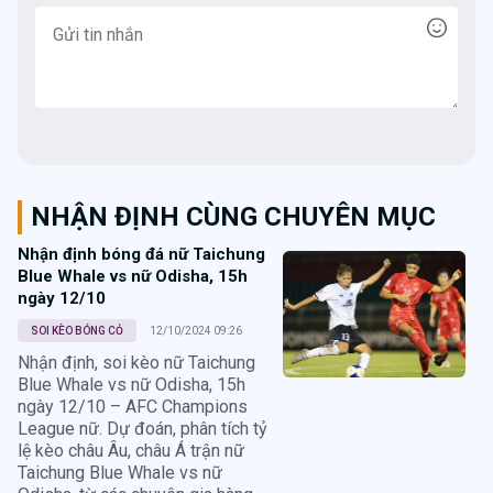
NHẬN ĐỊNH CÙNG CHUYÊN MỤC
Nhận định bóng đá nữ Taichung
Blue Whale vs nữ Odisha, 15h
ngày 12/10
SOI KÈO BÓNG CỎ
12/10/2024 09:26
Nhận định, soi kèo nữ Taichung
Blue Whale vs nữ Odisha, 15h
ngày 12/10 – AFC Champions
League nữ. Dự đoán, phân tích tỷ
lệ kèo châu Âu, châu Á trận nữ
Taichung Blue Whale vs nữ