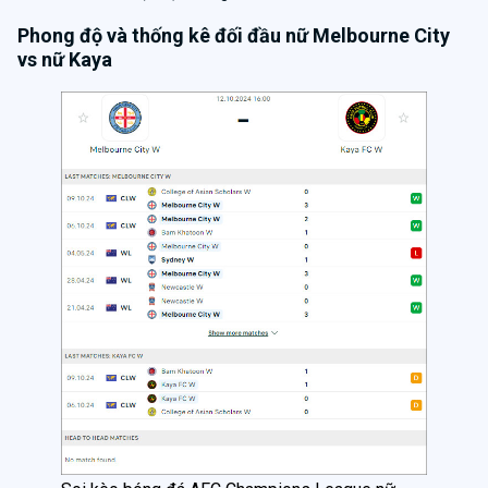
Phong độ và thống kê đối đầu nữ Melbourne City
vs nữ Kaya