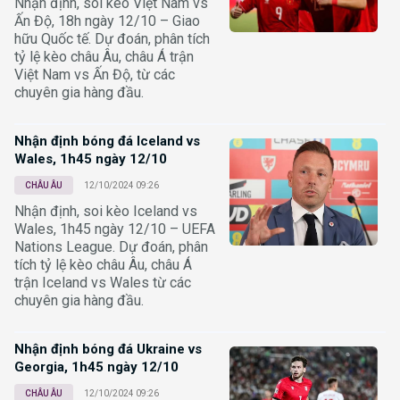
Nhận định, soi kèo Việt Nam vs
Ấn Độ, 18h ngày 12/10 – Giao
hữu Quốc tế. Dự đoán, phân tích
tỷ lệ kèo châu Âu, châu Á trận
Việt Nam vs Ấn Độ, từ các
chuyên gia hàng đầu.
Nhận định bóng đá Iceland vs
Wales, 1h45 ngày 12/10
CHÂU ÂU
12/10/2024 09:26
Nhận định, soi kèo Iceland vs
Wales, 1h45 ngày 12/10 – UEFA
Nations League. Dự đoán, phân
tích tỷ lệ kèo châu Âu, châu Á
trận Iceland vs Wales từ các
chuyên gia hàng đầu.
Nhận định bóng đá Ukraine vs
Georgia, 1h45 ngày 12/10
CHÂU ÂU
12/10/2024 09:26