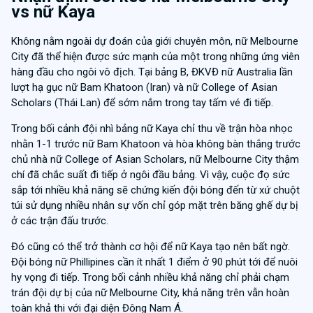
vs nữ Kaya
Không nằm ngoài dự đoán của giới chuyên môn, nữ Melbourne
City đã thể hiện được sức mạnh của một trong những ứng viên
hàng đầu cho ngôi vô địch. Tại bảng B, ĐKVĐ nữ Australia lần
lượt hạ gục nữ Bam Khatoon (Iran) và nữ College of Asian
Scholars (Thái Lan) để sớm nắm trong tay tấm vé đi tiếp.
Trong bối cảnh đội nhì bảng nữ Kaya chỉ thu về trận hòa nhọc
nhằn 1-1 trước nữ Bam Khatoon và hòa không bàn thắng trước
chủ nhà nữ College of Asian Scholars, nữ Melbourne City thậm
chí đã chắc suất đi tiếp ở ngôi đầu bảng. Vì vậy, cuộc đọ sức
sắp tới nhiều khả năng sẽ chứng kiến đội bóng đến từ xứ chuột
túi sử dụng nhiều nhân sự vốn chỉ góp mặt trên băng ghế dự bị
ở các trận đấu trước.
Đó cũng có thể trở thành cơ hội để nữ Kaya tạo nên bất ngờ.
Đội bóng nữ Phillipines cần ít nhất 1 điểm ở 90 phút tới để nuôi
hy vọng đi tiếp. Trong bối cảnh nhiều khả năng chỉ phải chạm
trán đội dự bị của nữ Melbourne City, khả năng trên vẫn hoàn
toàn khả thi với đại diện Đông Nam Á.