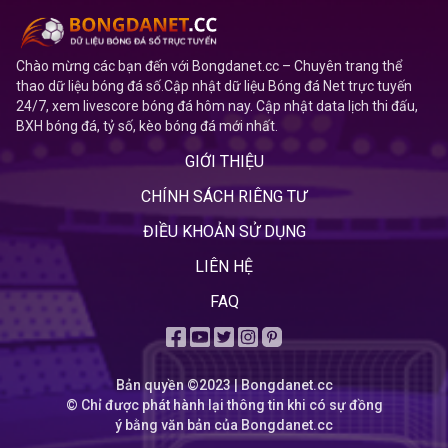
Chào mừng các bạn đến với Bongdanet.cc – Chuyên trang thể
thao dữ liệu bóng đá số.Cập nhật dữ liệu Bóng đá Net trực tuyến
24/7, xem livescore bóng đá hôm nay. Cập nhật data lịch thi đấu,
BXH bóng đá, tỷ số, kèo bóng đá mới nhất.
GIỚI THIỆU
CHÍNH SÁCH RIÊNG TƯ
ĐIỀU KHOẢN SỬ DỤNG
LIÊN HỆ
FAQ
Bản quyền ©2023 | Bongdanet.cc
© Chỉ được phát hành lại thông tin khi có sự đồng
ý bằng văn bản của Bongdanet.cc