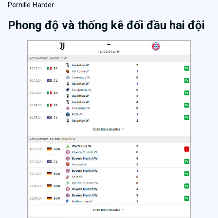
Pernille Harder
Phong độ và thống kê đối đầu hai đội