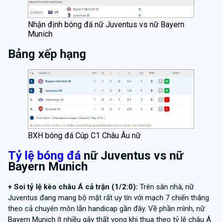
Nhận định bóng đá nữ Juventus vs nữ Bayern
Munich
Bảng xếp hạng
BXH bóng đá Cúp C1 Châu Âu nữ
Tỷ lệ bóng đá
nữ Juventus vs nữ
Bayern Munich
+ Soi tỷ lệ kèo châu Á cả trận (1/2:0):
Trên sân nhà, nữ
Juventus đang mang bộ mặt rất uy tín với mạch 7 chiến thắng
theo cả chuyên môn lẫn handicap gần đây. Về phần mình, nữ
Bayern Munich ít nhiều gây thất vọng khi thua theo tỷ lệ châu Á