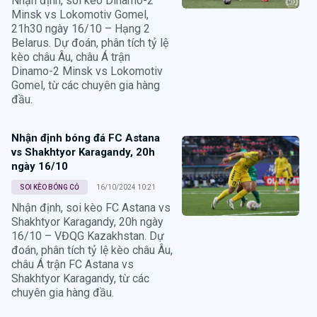
Nhận định, soi kèo Dinamo-2
Minsk vs Lokomotiv Gomel,
21h30 ngày 16/10 – Hạng 2
Belarus. Dự đoán, phân tích tỷ lệ
kèo châu Âu, châu Á trận
Dinamo-2 Minsk vs Lokomotiv
Gomel, từ các chuyên gia hàng
đầu.
Nhận định bóng đá FC Astana
vs Shakhtyor Karagandy, 20h
ngày 16/10
SOI KÈO BÓNG CỎ
16/10/2024 10:21
Nhận định, soi kèo FC Astana vs
Shakhtyor Karagandy, 20h ngày
16/10 – VĐQG Kazakhstan. Dự
đoán, phân tích tỷ lệ kèo châu Âu,
châu Á trận FC Astana vs
Shakhtyor Karagandy, từ các
chuyên gia hàng đầu.