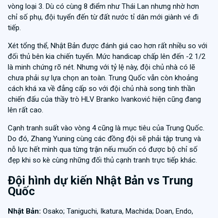
vòng loại 3. Dù có cùng 8 điểm như Thái Lan nhưng nhờ hơn
chỉ số phụ, đội tuyển đến từ đất nước tỉ dân mới giành vé đi
tiếp.
Xét tổng thể, Nhật Bản được đánh giá cao hơn rất nhiều so với
đối thủ bên kia chiến tuyến. Mức handicap chấp lên đến -2 1/2
là minh chứng rõ nét. Nhưng với tỷ lệ này, đội chủ nhà có lẽ
chưa phải sự lựa chọn an toàn. Trung Quốc vẫn còn khoảng
cách khá xa về đẳng cấp so với đội chủ nhà song tinh thần
chiến đấu của thầy trò HLV Branko Ivanković hiện cũng đang
lên rất cao.
Cạnh tranh suất vào vòng 4 cũng là mục tiêu của Trung Quốc.
Do đó, Zhang Yuning cùng các đồng đội sẽ phải tập trung và
nỗ lực hết mình qua từng trận nếu muốn có được bộ chỉ số
đẹp khi so kè cùng những đối thủ cạnh tranh trực tiếp khác.
Đội hình dự kiến Nhật Bản vs Trung
Quốc
Nhật Bản:
Osako; Taniguchi, Ikatura, Machida; Doan, Endo,