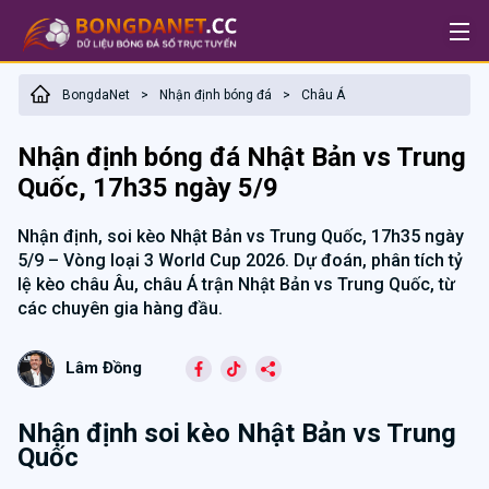
BongdaNet
Nhận định bóng đá
Châu Á
>
>
Nhận định bóng đá Nhật Bản vs Trung
Quốc, 17h35 ngày 5/9
Nhận định, soi kèo Nhật Bản vs Trung Quốc, 17h35 ngày
5/9 – Vòng loại 3 World Cup 2026. Dự đoán, phân tích tỷ
lệ kèo châu Âu, châu Á trận Nhật Bản vs Trung Quốc, từ
các chuyên gia hàng đầu.
Lâm Đồng
Nhận định soi kèo Nhật Bản vs Trung
Quốc