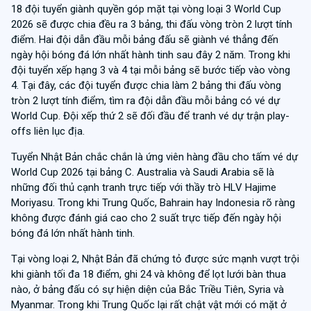
18 đội tuyển giành quyền góp mặt tại vòng loại 3 World Cup
2026 sẽ được chia đều ra 3 bảng, thi đấu vòng tròn 2 lượt tính
điểm. Hai đội dẫn đầu mỗi bảng đấu sẽ giành vé thẳng đến
ngày hội bóng đá lớn nhất hành tinh sau đây 2 năm. Trong khi
đội tuyển xếp hạng 3 và 4 tại mỗi bảng sẽ bước tiếp vào vòng
4. Tại đây, các đội tuyển được chia làm 2 bảng thi đấu vòng
tròn 2 lượt tính điểm, tìm ra đội dẫn đầu mỗi bảng có vé dự
World Cup. Đội xếp thứ 2 sẽ đối đầu để tranh vé dự trận play-
offs liên lục địa.
Tuyển Nhật Bản chắc chắn là ứng viên hàng đầu cho tấm vé dự
World Cup 2026 tại bảng C. Australia và Saudi Arabia sẽ là
những đối thủ cạnh tranh trực tiếp với thầy trò HLV Hajime
Moriyasu. Trong khi Trung Quốc, Bahrain hay Indonesia rõ ràng
không được đánh giá cao cho 2 suất trực tiếp đến ngày hội
bóng đá lớn nhất hành tinh.
Tại vòng loại 2, Nhật Bản đã chứng tỏ được sức mạnh vượt trội
khi giành tối đa 18 điểm, ghi 24 và không để lọt lưới bàn thua
nào, ở bảng đấu có sự hiện diện của Bắc Triều Tiên, Syria và
Myanmar. Trong khi Trung Quốc lại rất chật vật mới có mặt ở