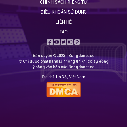
CHÍNH SÁCH RIÊNG TƯ
ĐIỀU KHOẢN SỬ DỤNG
LIÊN HỆ
FAQ
Bản quyền ©2023 | Bongdanet.cc
© Chỉ được phát hành lại thông tin khi có sự đồng
ý bằng văn bản của Bongdanet.cc
Địa chỉ :
Hà Nội, Việt Nam