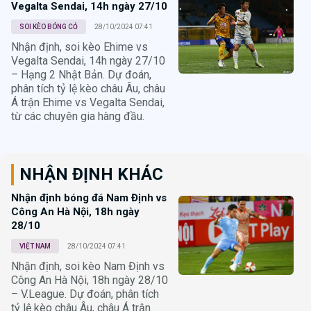
Vegalta Sendai, 14h ngày 27/10
SOI KÈO BÓNG CỎ
28/10/2024 07:41
Nhận định, soi kèo Ehime vs
Vegalta Sendai, 14h ngày 27/10
– Hạng 2 Nhật Bản. Dự đoán,
phân tích tỷ lệ kèo châu Âu, châu
Á trận Ehime vs Vegalta Sendai,
từ các chuyên gia hàng đầu.
NHẬN ĐỊNH KHÁC
Nhận định bóng đá Nam Định vs
Công An Hà Nội, 18h ngày
28/10
VIỆT NAM
28/10/2024 07:41
Nhận định, soi kèo Nam Định vs
Công An Hà Nội, 18h ngày 28/10
– V.League. Dự đoán, phân tích
tỷ lệ kèo châu Âu, châu Á trận