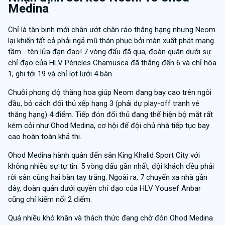
Medina
Chỉ là tân binh mới chân ướt chân ráo thăng hạng nhưng Neom
lại khiến tất cả phải ngả mũ thán phục bởi màn xuất phát mang
tầm... tên lửa đạn đạo! 7 vòng đấu đã qua, đoàn quân dưới sự
chỉ đạo của HLV Péricles Chamusca đã thắng đến 6 và chỉ hòa
1, ghi tới 19 và chỉ lọt lưới 4 bàn.
Chuỗi phong độ thăng hoa giúp Neom đang bay cao trên ngôi
đầu, bỏ cách đối thủ xếp hạng 3 (phải dự play-off tranh vé
thăng hạng) 4 điểm. Tiếp đón đối thủ đang thể hiện bộ mặt rất
kém cỏi như Ohod Medina, cơ hội để đội chủ nhà tiếp tục bay
cao hoàn toàn khả thi.
Ohod Medina hành quân đến sân King Khalid Sport City với
không nhiều sự tự tin. 5 vòng đấu gần nhất, đội khách đều phải
rời sân cùng hai bàn tay trắng. Ngoài ra, 7 chuyến xa nhà gần
đây, đoàn quân dưới quyền chỉ đạo của HLV Yousef Anbar
cũng chỉ kiếm nổi 2 điểm.
Quá nhiều khó khăn và thách thức đang chờ đón Ohod Medina