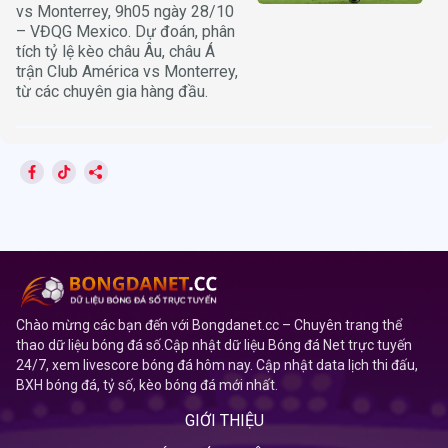
vs Monterrey, 9h05 ngày 28/10
– VĐQG Mexico. Dự đoán, phân
tích tỷ lệ kèo châu Âu, châu Á
trận Club América vs Monterrey,
từ các chuyên gia hàng đầu.
Chào mừng các bạn đến với Bongdanet.cc – Chuyên trang thể
thao dữ liệu bóng đá số.Cập nhật dữ liệu Bóng đá Net trực tuyến
24/7, xem livescore bóng đá hôm nay. Cập nhật data lịch thi đấu,
BXH bóng đá, tỷ số, kèo bóng đá mới nhất.
GIỚI THIỆU