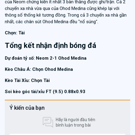
của Neom chứng kiến ít nhất 3 bàn thắng được ghi/trận. Cả 2
chuyến xa nhà vừa qua của Ohod Medina cũng khép lại với
thông số thống kê tương đồng. Trong cả 3 chuyến xa nhà gần
nhất, các chân sút Ohod Medina đều "nổ súng".
Chọn: Tài
Tổng kết nhận định bóng đá
Dự đoán tỷ số: Neom 2-1 Ohod Medina
Kèo Châu Á: Chọn Ohod Medina
Kèo Tài Xỉu: Chọn Tài
Soi kèo góc tài/xỉu FT (
9.5)
0.88x
0.93
Ý kiến của bạn
Hãy là người đầu tiên
bình luận trong bài