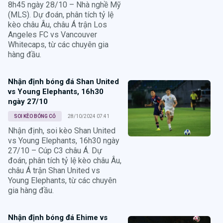
8h45 ngày 28/10 – Nhà nghề Mỹ
(MLS). Dự đoán, phân tích tỷ lệ
kèo châu Âu, châu Á trận Los
Angeles FC vs Vancouver
Whitecaps, từ các chuyên gia
hàng đầu.
Nhận định bóng đá Shan United
vs Young Elephants, 16h30
ngày 27/10
SOI KÈO BÓNG CỎ
28/10/2024 07:41
Nhận định, soi kèo Shan United
vs Young Elephants, 16h30 ngày
27/10 – Cúp C3 châu Á. Dự
đoán, phân tích tỷ lệ kèo châu Âu,
châu Á trận Shan United vs
Young Elephants, từ các chuyên
gia hàng đầu.
Nhận định bóng đá Ehime vs