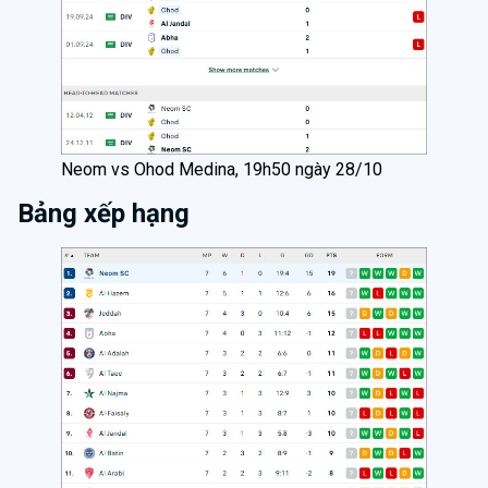
Neom vs Ohod Medina, 19h50 ngày 28/10
Bảng xếp hạng