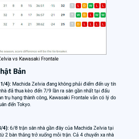
elvia vs Kawasaki Frontale
hật Bản
:1/4):
Machida Zelvia đang không phải điểm đến uy tín
 nhà đã thua kèo đến 7/9 lần ra sân gần nhất tại đấu
n trụ hạng thành công, Kawasaki Frontale vẫn có lý do
uân đến Tokyo.
3/4):
6/8 trận sân nhà gần đây của Machida Zelvia tại
 từ 2 bàn thắng trở xuống mỗi trận. Cả 4 chuyến xa nhà