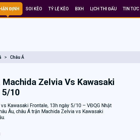
HẬN ĐỊNH
SOI KÈO
TỶ LỆ KÈO
BXH
LỊCH THI ĐẤU
TIN TỨC
á
>
Châu Á
 Machida Zelvia Vs Kawasaki
 5/10
a vs Kawasaki Frontale, 13h ngày 5/10 – VĐQG Nhật
châu Âu, châu Á trận Machida Zelvia vs Kawasaki
ầu.