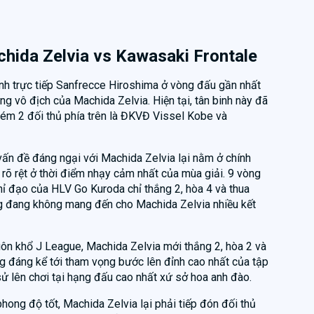
chida Zelvia vs Kawasaki Frontale
anh trực tiếp Sanfrecce Hiroshima ở vòng đấu gần nhất
g vô địch của Machida Zelvia. Hiện tại, tân binh này đã
, kém 2 đối thủ phía trên là ĐKVĐ Vissel Kobe và
ấn đề đáng ngại với Machida Zelvia lại nằm ở chính
rõ rệt ở thời điểm nhạy cảm nhất của mùa giải. 9 vòng
ỉ đạo của HLV Go Kuroda chỉ thắng 2, hòa 4 và thua
ng đang không mang đến cho Machida Zelvia nhiều kết
uôn khổ J League, Machida Zelvia mới thắng 2, hòa 2 và
ng đáng kể tới tham vọng bước lên đỉnh cao nhất của tập
 sử lên chơi tại hạng đấu cao nhất xứ sở hoa anh đào.
hong độ tốt, Machida Zelvia lại phải tiếp đón đối thủ