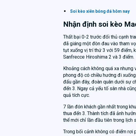
Soi kèo xiên bóng đá hôm nay
Nhận định soi kèo Ma
Thất bại 0-2 trước đối thủ cạnh tr
đã giáng một đòn đau vào tham vọn
tụt xuống vị trí thứ 3 với 59 điểm
Sanfrecce Hiroshima 2 và 3 điểm.
Khoảng cách không quá xa nhưng v
phong độ có chiều hướng đi xuống 
đấu gần đây, đoàn quân dưới sự ch
đến 3. Ngay cả yếu tố sân nhà cũ
quả tích cực.
7 lần đón khách gần nhất trong kh
thua đến 3. Thành tích đã ảnh hưở
thể mới chỉ lần đầu tiên trong lịch
Trong bối cảnh không có điểm rơi p