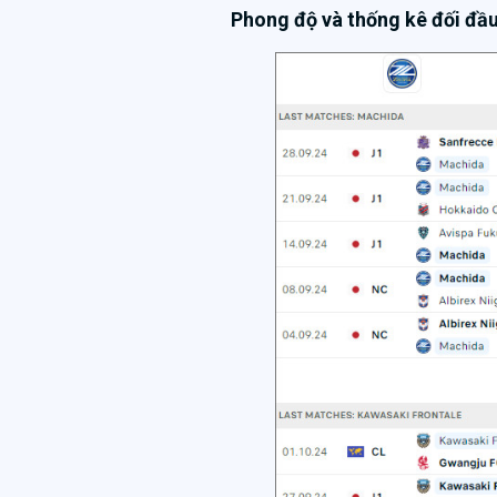
Phong độ và thống kê đối đầ