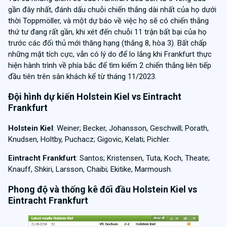
gần đây nhất, đánh dấu chuỗi chiến thắng dài nhất của họ dưới
thời Toppmöller, và một dự báo về việc họ sẽ có chiến thắng
thứ tư đang rất gần, khi xét đến chuỗi 11 trận bất bại của họ
trước các đối thủ mới thăng hạng (thắng 8, hòa 3). Bất chấp
những mặt tích cực, vẫn có lý do để lo lắng khi Frankfurt thực
hiện hành trình về phía bắc để tìm kiếm 2 chiến thắng liên tiếp
đầu tiên trên sân khách kể từ tháng 11/2023.
Đội hình dự kiến Holstein Kiel vs Eintracht
Frankfurt
Holstein Kiel
: Weiner; Becker, Johansson, Geschwill; Porath,
Knudsen, Holtby, Puchacz; Gigovic, Kelati; Pichler.
Eintracht Frankfurt
: Santos; Kristensen, Tuta, Koch, Theate;
Knauff, Shkiri, Larsson, Chaibi; Ekitike, Marmoush.
Phong độ và thống kê đối đầu Holstein Kiel vs
Eintracht Frankfurt