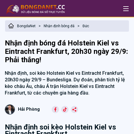
BongdaNet
Nhận định bóng đá
Đức
>
>
Nhận định bóng đá Holstein Kiel vs
Eintracht Frankfurt, 20h30 ngày 29/9:
Phải thắng!
Nhận định, soi kèo Holstein Kiel vs Eintracht Frankfurt,
20h30 ngày 29/9 – Bundesliga. Dự đoán, phân tích tỷ lệ
kèo châu Âu, châu Á trận Holstein Kiel vs Eintracht
Frankfurt, từ các chuyên gia hàng đầu.
Hải Phòng
Nhận định soi kèo Holstein Kiel vs
Eintracht Frankfurt