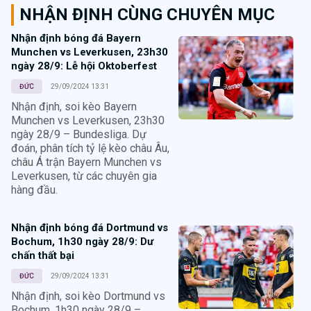
NHẬN ĐỊNH CÙNG CHUYÊN MỤC
Nhận định bóng đá Bayern
Munchen vs Leverkusen, 23h30
ngày 28/9: Lễ hội Oktoberfest
ĐỨC
29/09/2024 13:31
Nhận định, soi kèo Bayern
Munchen vs Leverkusen, 23h30
ngày 28/9 – Bundesliga. Dự
đoán, phân tích tỷ lệ kèo châu Âu,
châu Á trận Bayern Munchen vs
Leverkusen, từ các chuyên gia
hàng đầu.
Nhận định bóng đá Dortmund vs
Bochum, 1h30 ngày 28/9: Dư
chấn thất bại
ĐỨC
29/09/2024 13:31
Nhận định, soi kèo Dortmund vs
Bochum, 1h30 ngày 28/9 –