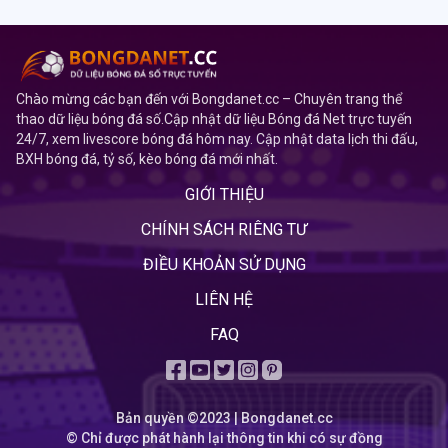
Chào mừng các bạn đến với Bongdanet.cc – Chuyên trang thể
thao dữ liệu bóng đá số.Cập nhật dữ liệu Bóng đá Net trực tuyến
24/7, xem livescore bóng đá hôm nay. Cập nhật data lịch thi đấu,
BXH bóng đá, tỷ số, kèo bóng đá mới nhất.
GIỚI THIỆU
CHÍNH SÁCH RIÊNG TƯ
ĐIỀU KHOẢN SỬ DỤNG
LIÊN HỆ
FAQ
Bản quyền ©2023 | Bongdanet.cc
© Chỉ được phát hành lại thông tin khi có sự đồng