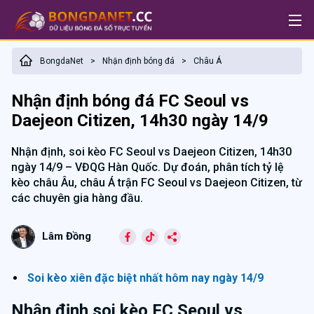
BongdaNet
Nhận định bóng đá
Châu Á
>
>
Nhận định bóng đá FC Seoul vs
Daejeon Citizen, 14h30 ngày 14/9
Nhận định, soi kèo FC Seoul vs Daejeon Citizen, 14h30
ngày 14/9 – VĐQG Hàn Quốc. Dự đoán, phân tích tỷ lệ
kèo châu Âu, châu Á trận FC Seoul vs Daejeon Citizen, từ
các chuyên gia hàng đầu.
Lâm Đồng
Soi kèo xiên đặc biệt nhất hôm nay ngày 14/9
Nhận định soi kèo FC Seoul vs