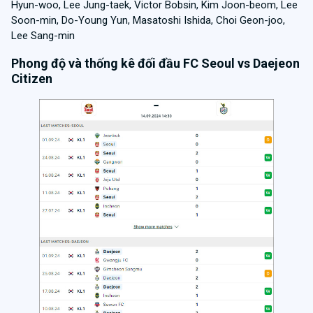
Hyun-woo, Lee Jung-taek, Victor Bobsin, Kim Joon-beom, Lee
Soon-min, Do-Young Yun, Masatoshi Ishida, Choi Geon-joo,
Lee Sang-min
Phong độ và thống kê đối đầu FC Seoul vs Daejeon
Citizen