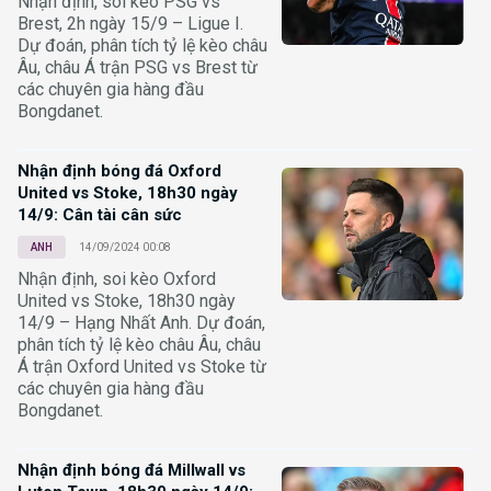
Nhận định, soi kèo PSG vs
Brest, 2h ngày 15/9 – Ligue I.
Dự đoán, phân tích tỷ lệ kèo châu
Âu, châu Á trận PSG vs Brest từ
các chuyên gia hàng đầu
Bongdanet.
Nhận định bóng đá Oxford
United vs Stoke, 18h30 ngày
14/9: Cân tài cân sức
ANH
14/09/2024 00:08
Nhận định, soi kèo Oxford
United vs Stoke, 18h30 ngày
14/9 – Hạng Nhất Anh. Dự đoán,
phân tích tỷ lệ kèo châu Âu, châu
Á trận Oxford United vs Stoke từ
các chuyên gia hàng đầu
Bongdanet.
Nhận định bóng đá Millwall vs