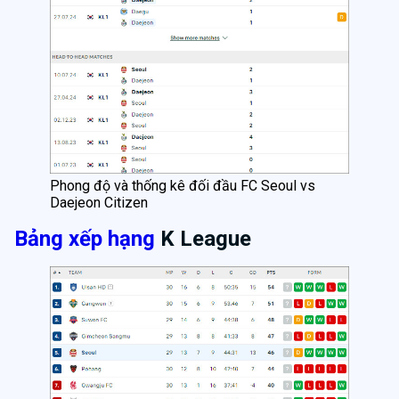
Phong độ và thống kê đối đầu FC Seoul vs
Daejeon Citizen
Bảng xếp hạng
K League