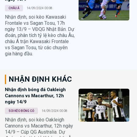
CHÂU Á
14/09/2024 00:08
Nhận định, soi kèo Kawasaki
Frontale vs Sagan Tosu, 17h
ngày 13/9 – VĐQG Nhật Bản. Dự
đoán, phân tích tỷ lệ kèo châu Âu,
châu Á trận Kawasaki Frontale
vs Sagan Tosu, từ các chuyên
gia hàng đầu.
NHẬN ĐỊNH KHÁC
Nhận định bóng đá Oakleigh
Cannons vs Macarthur, 12h
ngày 14/9
SOI KÈO BÓNG CỎ
14/09/2024 00:08
Nhận định, soi kèo Oakleigh
Cannons vs Macarthur, 12h ngày
14/9 – Cúp QG Australia. Dự