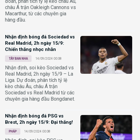
đoán, phân tích tỷ lệ kèo châu Âu,
châu Á trận Oakleigh Cannons vs
Macarthur, từ các chuyên gia
hàng đầu.
Nhận định bóng đá Sociedad vs
Real Madrid, 2h ngày 15/9:
Chiến thắng nhọc nhằn
TÂY BAN NHA
14/09/2024 00:08
Nhận định, soi kèo Sociedad vs
Real Madrid, 2h ngày 15/9 – La
Liga. Dự đoán, phân tích tỷ lệ
kèo châu Âu, châu Á trận
Sociedad vs Real Madrid từ các
chuyên gia hàng đầu Bongdanet.
Nhận định bóng đá PSG vs
Brest, 2h ngày 15/9: Đại thắng!
PHÁP
14/09/2024 00:08