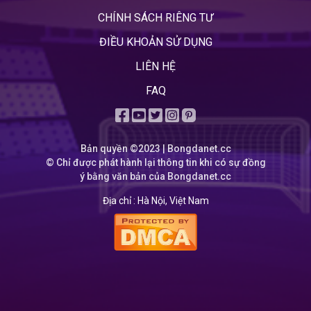
CHÍNH SÁCH RIÊNG TƯ
ĐIỀU KHOẢN SỬ DỤNG
LIÊN HỆ
FAQ
Bản quyền ©2023 | Bongdanet.cc
© Chỉ được phát hành lại thông tin khi có sự đồng
ý bằng văn bản của Bongdanet.cc
Địa chỉ :
Hà Nội, Việt Nam