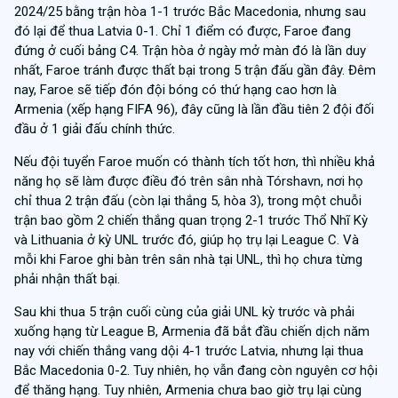
2024/25 bằng trận hòa 1-1 trước Bắc Macedonia, nhưng sau
đó lại để thua Latvia 0-1. Chỉ 1 điểm có được, Faroe đang
đứng ở cuối bảng C4. Trận hòa ở ngày mở màn đó là lần duy
nhất, Faroe tránh được thất bại trong 5 trận đấu gần đây. Đêm
nay, Faroe sẽ tiếp đón đội bóng có thứ hạng cao hơn là
Armenia (xếp hạng FIFA 96), đây cũng là lần đầu tiên 2 đội đối
đầu ở 1 giải đấu chính thức.
Nếu đội tuyển Faroe muốn có thành tích tốt hơn, thì nhiều khả
năng họ sẽ làm được điều đó trên sân nhà Tórshavn, nơi họ
chỉ thua 2 trận đấu (còn lại thắng 5, hòa 3), trong một chuỗi
trận bao gồm 2 chiến thắng quan trọng 2-1 trước Thổ Nhĩ Kỳ
và Lithuania ở kỳ UNL trước đó, giúp họ trụ lại League C. Và
mỗi khi Faroe ghi bàn trên sân nhà tại UNL, thì họ chưa từng
phải nhận thất bại.
Sau khi thua 5 trận cuối cùng của giải UNL kỳ trước và phải
xuống hạng từ League B, Armenia đã bắt đầu chiến dịch năm
nay với chiến thắng vang dội 4-1 trước Latvia, nhưng lại thua
Bắc Macedonia 0-2. Tuy nhiên, họ vẫn đang còn nguyên cơ hội
để thăng hạng. Tuy nhiên, Armenia chưa bao giờ trụ lại cùng