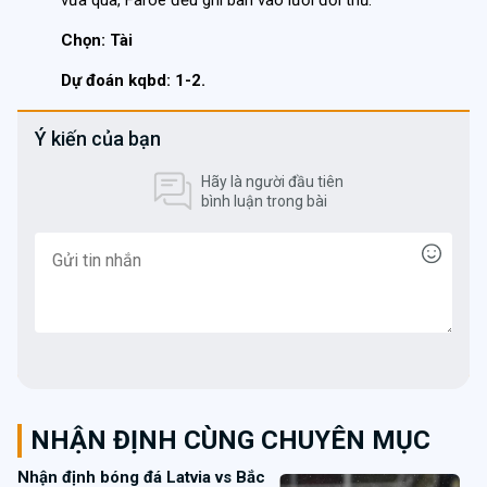
Chọn: Tài
Dự đoán kqbd: 1-2.
Ý kiến của bạn
Hãy là người đầu tiên
bình luận trong bài
NHẬN ĐỊNH CÙNG CHUYÊN MỤC
Nhận định bóng đá Latvia vs Bắc