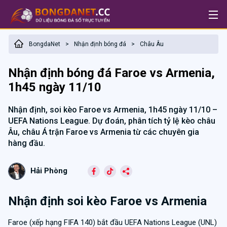
BongdaNet
Nhận định bóng đá
Châu Âu
>
>
Nhận định bóng đá Faroe vs Armenia,
1h45 ngày 11/10
Nhận định, soi kèo Faroe vs Armenia, 1h45 ngày 11/10 –
UEFA Nations League. Dự đoán, phân tích tỷ lệ kèo châu
Âu, châu Á trận Faroe vs Armenia từ các chuyên gia
hàng đầu.
Hải Phòng
Nhận định soi kèo Faroe vs Armenia
Faroe (xếp hạng FIFA 140) bắt đầu UEFA Nations League (UNL)