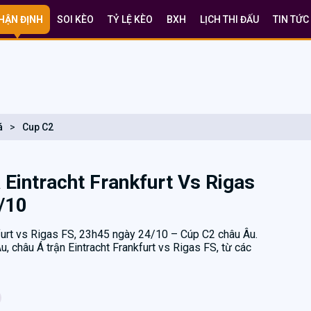
HẬN ĐỊNH
SOI KÈO
TỶ LỆ KÈO
BXH
LỊCH THI ĐẤU
TIN TỨC
á
>
Cup C2
Eintracht Frankfurt Vs Rigas
/10
kfurt vs Rigas FS, 23h45 ngày 24/10 – Cúp C2 châu Âu.
u, châu Á trận Eintracht Frankfurt vs Rigas FS, từ các