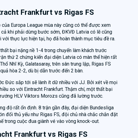
tracht Frankfurt vs Rigas FS
e của Europa League mùa này cũng có thể được xem
y cả khi phải dừng bước sớm, ĐKVĐ Latvia có lẽ cũng
với thực lực hiện tại, họ đã hoàn thành mục tiêu đề ra.
 thất bại nặng nề 1-4 trong chuyến làm khách trước
rận thứ 2 chứng kiến đại diện Latvia có màn thể hiện rất
Thổ Nhĩ Kỳ, Galatasaray, trên sân trung lập, Rigas FS
 quả hòa 2-2, dù bị dẫn trước đến 2 bàn.
c Đức sắp tới sẽ lành ít dữ nhiều với JJ. Bởi xét về mọi
iều so với Eintracht Frankfurt. Thậm chí, một thất bại
 trướng HLV Viktors Morozs cũng đã lường trước.
ng độ rất ổn định. 8 trận gần đây, đại diện Bundesliga
 đón đối thủ yếu như Rigas FS, đội chủ nhà chắc chắn đặt
hế trong cuộc đua giành vé vào vòng knock-out.
racht Frankfurt vs Rigas FS