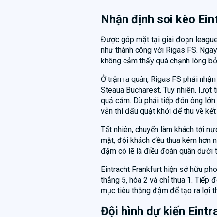
Nhận định soi kèo Ein
Được góp mặt tại giai đoạn leagu
như thành công với Rigas FS. Nga
không cảm thấy quá chạnh lòng bởi 
Ở trận ra quân, Rigas FS phải nhận
Steaua Bucharest. Tuy nhiên, lượt t
quả cảm. Dù phải tiếp đón ông lớn 
vẫn thi đấu quật khởi để thu về kết
Tất nhiên, chuyến làm khách tới nướ
mặt, đội khách đều thua kém hơn nh
đậm có lẽ là điều đoàn quân dưới
Eintracht Frankfurt hiện sở hữu pho
thắng 5, hòa 2 và chỉ thua 1. Tiếp
mục tiêu thắng đậm để tạo ra lợi t
Đội hình dự kiến Eint