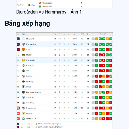
Djurgården vs Hammarby - Ảnh 1
Bảng xếp hạng