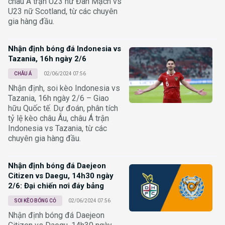
châu Á trận U23 nữ Đan Mạch vs
U23 nữ Scotland, từ các chuyên
gia hàng đầu.
Nhận định bóng đá Indonesia vs
Tazania, 16h ngày 2/6
CHÂU Á
02/06/2024 07:56
Nhận định, soi kèo Indonesia vs
Tazania, 16h ngày 2/6 – Giao
hữu Quốc tế. Dự đoán, phân tích
tỷ lệ kèo châu Âu, châu Á trận
Indonesia vs Tazania, từ các
chuyên gia hàng đầu.
Nhận định bóng đá Daejeon
Citizen vs Daegu, 14h30 ngày
2/6: Đại chiến nơi đáy bảng
SOI KÈO BÓNG CỎ
02/06/2024 07:56
Nhận định bóng đá Daejeon