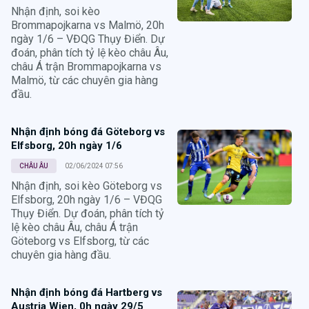
Nhận định, soi kèo
Brommapojkarna vs Malmö, 20h
ngày 1/6 – VĐQG Thụy Điển. Dự
đoán, phân tích tỷ lệ kèo châu Âu,
châu Á trận Brommapojkarna vs
Malmö, từ các chuyên gia hàng
đầu.
Nhận định bóng đá Göteborg vs
Elfsborg, 20h ngày 1/6
CHÂU ÂU
02/06/2024 07:56
Nhận định, soi kèo Göteborg vs
Elfsborg, 20h ngày 1/6 – VĐQG
Thụy Điển. Dự đoán, phân tích tỷ
lệ kèo châu Âu, châu Á trận
Göteborg vs Elfsborg, từ các
chuyên gia hàng đầu.
Nhận định bóng đá Hartberg vs
Austria Wien, 0h ngày 29/5