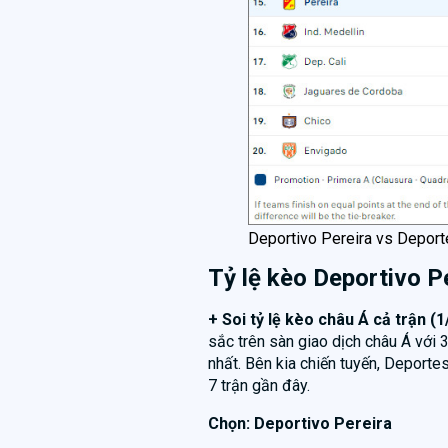
Deportivo Pereira vs Deport
Tỷ lệ kèo Deportivo P
+ Soi tỷ lệ kèo châu Á cả trận (1/
sắc trên sàn giao dịch châu Á với 3
nhất. Bên kia chiến tuyến, Deportes
7 trận gần đây.
Chọn: Deportivo Pereira