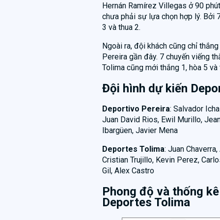
Hernán Ramírez Villegas ở 90 phút 
chưa phải sự lựa chọn hợp lý. Bởi 
3 và thua 2.
Ngoài ra, đội khách cũng chỉ thắng
Pereira gần đây. 7 chuyến viếng t
Tolima cũng mới thắng 1, hòa 5 và 
Đội hình dự kiến Depo
Deportivo Pereira
: Salvador Ich
Juan David Rios, Ewil Murillo, Jea
Ibargüen, Javier Mena
Deportes Tolima
: Juan Chaverra,
Cristian Trujillo, Kevin Perez, Ca
Gil, Alex Castro
Phong độ và thống kê 
Deportes Tolima