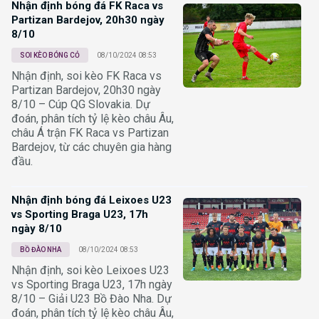
Nhận định bóng đá FK Raca vs
Partizan Bardejov, 20h30 ngày
8/10
SOI KÈO BÓNG CỎ
08/10/2024 08:53
Nhận định, soi kèo FK Raca vs
Partizan Bardejov, 20h30 ngày
8/10 – Cúp QG Slovakia. Dự
đoán, phân tích tỷ lệ kèo châu Âu,
châu Á trận FK Raca vs Partizan
Bardejov, từ các chuyên gia hàng
đầu.
Nhận định bóng đá Leixoes U23
vs Sporting Braga U23, 17h
ngày 8/10
BỒ ĐÀO NHA
08/10/2024 08:53
Nhận định, soi kèo Leixoes U23
vs Sporting Braga U23, 17h ngày
8/10 – Giải U23 Bồ Đào Nha. Dự
đoán, phân tích tỷ lệ kèo châu Âu,