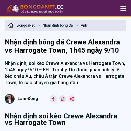
BongdaNet
Nhận định bóng đá
Anh
>
>
Nhận định bóng đá Crewe Alexandra
vs Harrogate Town, 1h45 ngày 9/10
Nhận định, soi kèo Crewe Alexandra vs Harrogate Town,
1h45 ngày 9/10 – EFL Trophy. Dự đoán, phân tích tỷ lệ
kèo châu Âu, châu Á trận Crewe Alexandra vs Harrogate
Town, từ các chuyên gia hàng đầu.
Lâm Đồng
Nhận định soi kèo Crewe Alexandra
vs Harrogate Town