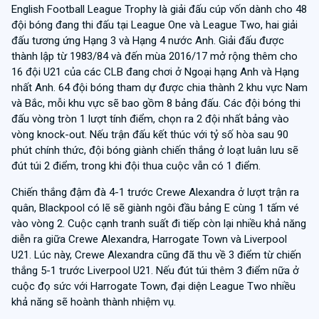
English Football League Trophy là giải đấu cúp vốn dành cho 48
đội bóng đang thi đấu tại League One và League Two, hai giải
đấu tương ứng Hạng 3 và Hạng 4 nước Anh. Giải đấu được
thành lập từ 1983/84 và đến mùa 2016/17 mở rộng thêm cho
16 đội U21 của các CLB đang chơi ở Ngoại hạng Anh và Hạng
nhất Anh. 64 đội bóng tham dự được chia thành 2 khu vực Nam
và Bắc, mỗi khu vực sẽ bao gồm 8 bảng đấu. Các đội bóng thi
đấu vòng tròn 1 lượt tính điểm, chọn ra 2 đội nhất bảng vào
vòng knock-out. Nếu trận đấu kết thúc với tỷ số hòa sau 90
phút chính thức, đội bóng giành chiến thắng ở loạt luân lưu sẽ
đút túi 2 điểm, trong khi đội thua cuộc vẫn có 1 điểm.
Chiến thắng đậm đà 4-1 trước Crewe Alexandra ở lượt trận ra
quân, Blackpool có lẽ sẽ giành ngôi đầu bảng E cùng 1 tấm vé
vào vòng 2. Cuộc cạnh tranh suất đi tiếp còn lại nhiều khả năng
diễn ra giữa Crewe Alexandra, Harrogate Town và Liverpool
U21. Lúc này, Crewe Alexandra cũng đã thu về 3 điểm từ chiến
thắng 5-1 trước Liverpool U21. Nếu đút túi thêm 3 điểm nữa ở
cuộc đọ sức với Harrogate Town, đại diện League Two nhiều
khả năng sẽ hoành thành nhiệm vụ.