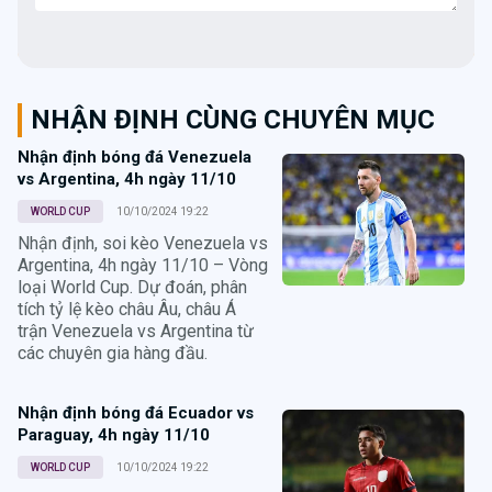
NHẬN ĐỊNH CÙNG CHUYÊN MỤC
Nhận định bóng đá Venezuela
vs Argentina, 4h ngày 11/10
WORLD CUP
10/10/2024 19:22
Nhận định, soi kèo Venezuela vs
Argentina, 4h ngày 11/10 – Vòng
loại World Cup. Dự đoán, phân
tích tỷ lệ kèo châu Âu, châu Á
trận Venezuela vs Argentina từ
các chuyên gia hàng đầu.
Nhận định bóng đá Ecuador vs
Paraguay, 4h ngày 11/10
WORLD CUP
10/10/2024 19:22