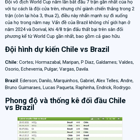
Đội vô địch World Cup năm lần bắt đầu 7 trận gần nhất của họ
với tư cách là đội cửa trên, nhưng chỉ giành chiến thắng trong 2
trận (còn lại hòa 3, thua 2), điều này nhấn mạnh sự đi xuống
của họ trong năm nay. Vấn đề của Brazil không chỉ giới hạn ở
năm 2024 và Dorival, khi 4/8 trận đấu thất bại trên sân đối
phương kể từ World Cup gần nhất, bao gồm cả giao hữu.
Đội hình dự kiến Chile vs Brazil
Chile
:
Cortes; Hormazabal, Maripan, P Diaz, Galdames; Valdes,
Osorio, Echeverria, Pulgar; Vargas, Davila.
Brazil
: Ederson; Danilo, Marquinhos, Gabriel, Alex Telles; Andre,
Bruno Guimaraes, Lucas Paqueta; Raphinha, Endrick, Rodrygo.
Phong độ và thống kê đối đầu Chile
vs Brazil