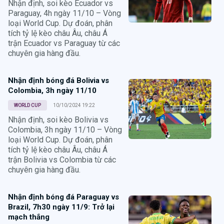
Nhận định, soi kèo Ecuador vs
Paraguay, 4h ngày 11/10 – Vòng
loại World Cup. Dự đoán, phân
tích tỷ lệ kèo châu Âu, châu Á
trận Ecuador vs Paraguay từ các
chuyên gia hàng đầu.
Nhận định bóng đá Bolivia vs
Colombia, 3h ngày 11/10
WORLD CUP
10/10/2024 19:22
Nhận định, soi kèo Bolivia vs
Colombia, 3h ngày 11/10 – Vòng
loại World Cup. Dự đoán, phân
tích tỷ lệ kèo châu Âu, châu Á
trận Bolivia vs Colombia từ các
chuyên gia hàng đầu.
Nhận định bóng đá Paraguay vs
Brazil, 7h30 ngày 11/9: Trở lại
mạch thắng