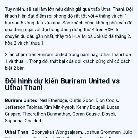
Tuy nhiên, sẽ sai lầm lớn nếu đánh giá quá thấp Uthai Thani. Đội
khách hiện đạt điểm rơi phong độ rất tốt với 4 thắng và chỉ 1
bại sau 5 vòng đấu vừa qua. Sân khách cũng không phải vấn đề
quá đáng ngại với đội bóng đang đứng thứ 4 trên BXH. 5
chuyến du đấu gần nhất, thầy trò HLV Miloš Joksić đã thắng 2,
hòa 2 và chỉ thua 1.
2 lần chạm trán Buriram United trong năm nay, Uthai Thani hòa
1 và thua 1. Trong đó, thất bại của đội khách cũng chỉ có cách
biệt 2 bàn.
Đội hình dự kiến Buriram United vs
Uthai Thani
Buriram United
: Neil Etheridge, Curtis Good, Dion Cools,
Jefferson Tabinas, Kim Min-hyeok, Kenny Dougall, Lucas
Crispim, Theerathon Bunmathan, Goran Causic, Bissoli,
Supachai Chaided
Uthai Thani
: Boonyakait Wongsajaem, Joshua Grommen, Júlio