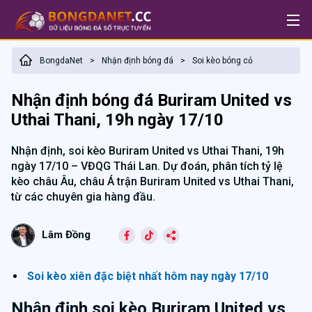
BongdaNet
Nhận định bóng đá
Soi kèo bóng cỏ
>
>
Nhận định bóng đá Buriram United vs
Uthai Thani, 19h ngày 17/10
Nhận định, soi kèo Buriram United vs Uthai Thani, 19h
ngày 17/10 – VĐQG Thái Lan. Dự đoán, phân tích tỷ lệ
kèo châu Âu, châu Á trận Buriram United vs Uthai Thani,
từ các chuyên gia hàng đầu.
Lâm Đồng
Soi kèo xiên đặc biệt nhất hôm nay ngày 17/10
Nhận định soi kèo Buriram United vs