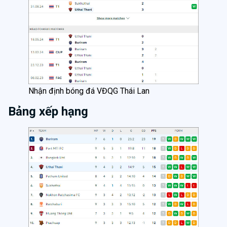
Nhận định bóng đá VĐQG Thái Lan
Bảng xếp hạng