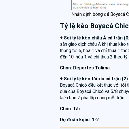
Nhận định bóng đá Boyacá Ch
Tỷ lệ kèo Boyacá Chi
+ Soi tỷ lệ kèo châu Á cả trận (0:
sàn giao dịch châu Á khi thua kèo 
thắng tới 6, hòa 1 và chỉ thua 1 th
đến 10, hòa 1 và chỉ thua 2 theo tỷ
Chọn: Deportes Tolima
+ Soi tỷ lệ kèo tài xỉu cả trận (2):
Boyacá Chicó đều kết thúc với tối 
qua của Boyacá Chicó và 5/8 chuy
kiến hơn 2 pha lập công mỗi trận.
Chọn: Tài
Dự đoán kqbd: 1-2