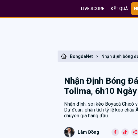
LIVE SCORE
KẾT QUẢ
N
BongdaNet
>
Nhận định bóng đ
Nhận Định Bóng Đá
Tolima, 6h10 Ngày
Nhận định, soi kèo Boyacá Chicó 
Dự đoán, phân tích tỷ lệ kèo châu 
chuyên gia hàng đầu.
Lâm Đồng