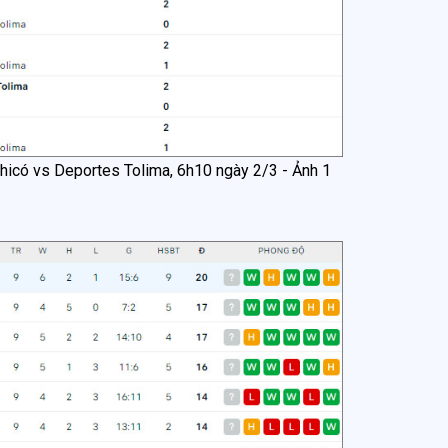
icó vs Deportes Tolima, 6h10 ngày 2/3 - Ảnh 1