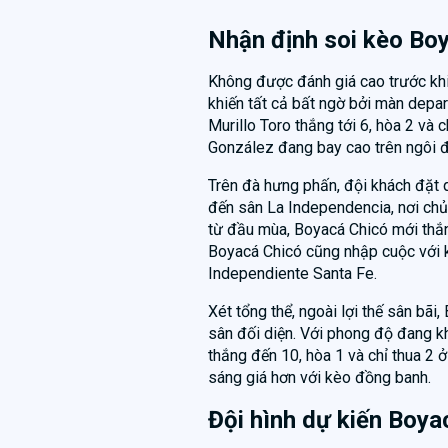
Nhận định soi kèo Bo
Không được đánh giá cao trước kh
khiến tất cả bất ngờ bởi màn depa
Murillo Toro thắng tới 6, hòa 2 và 
González đang bay cao trên ngôi đ
Trên đà hưng phấn, đội khách đặt 
đến sân La Independencia, nơi chủ
từ đầu mùa, Boyacá Chicó mới thắng
Boyacá Chicó cũng nhập cuộc với 
Independiente Santa Fe.
Xét tổng thể, ngoài lợi thế sân bãi
sân đối diện. Với phong độ đang kh
thắng đến 10, hòa 1 và chỉ thua 2 
sáng giá hơn với kèo đồng banh.
Đội hình dự kiến Boya