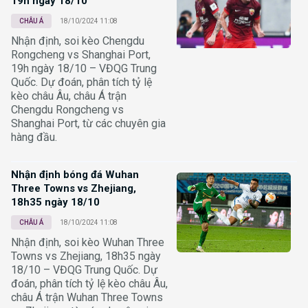
19h ngày 18/10
CHÂU Á
18/10/2024 11:08
Nhận định, soi kèo Chengdu
Rongcheng vs Shanghai Port,
19h ngày 18/10 – VĐQG Trung
Quốc. Dự đoán, phân tích tỷ lệ
kèo châu Âu, châu Á trận
Chengdu Rongcheng vs
Shanghai Port, từ các chuyên gia
hàng đầu.
Nhận định bóng đá Wuhan
Three Towns vs Zhejiang,
18h35 ngày 18/10
CHÂU Á
18/10/2024 11:08
Nhận định, soi kèo Wuhan Three
Towns vs Zhejiang, 18h35 ngày
18/10 – VĐQG Trung Quốc. Dự
đoán, phân tích tỷ lệ kèo châu Âu,
châu Á trận Wuhan Three Towns