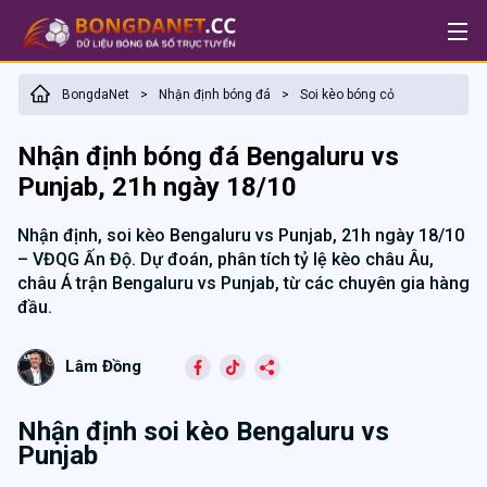
BongdaNet
Nhận định bóng đá
Soi kèo bóng cỏ
>
>
Nhận định bóng đá Bengaluru vs
Punjab, 21h ngày 18/10
Nhận định, soi kèo Bengaluru vs Punjab, 21h ngày 18/10
– VĐQG Ấn Độ. Dự đoán, phân tích tỷ lệ kèo châu Âu,
châu Á trận Bengaluru vs Punjab, từ các chuyên gia hàng
đầu.
Lâm Đồng
Nhận định soi kèo Bengaluru vs
Punjab