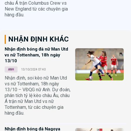
châu Á trận Columbus Crew vs
New England từ các chuyên gia
hàng đầu.
NHẬN ĐỊNH KHÁC
Nhận định bóng đá nữ Man Utd
vs nữ Tottenham, 18h ngày
13/10
ANH
13/10/2024 07:40
Nhận định, soi kèo nữ Man Utd
vs nữ Tottenham, 18h ngày
13/10 – VĐQG nữ Anh. Dự đoán,
phân tích tỷ lệ kèo châu Âu, châu
Á trận nữ Man Utd vs nữ
Tottenham, từ các chuyên gia
hàng đầu.
Nhận định bóng đá Nagoya