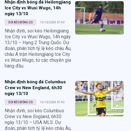
Nhận định bóng đá Heilongjiang
Ice City vs Wuxi Wugo, 14h
ngày 13/10
SOI KÈO BÓNG CỎ
13/10/2024 07:40
Nhận định, soi kèo Heilongjiang
Ice City vs Wuxi Wugo, 14h ngày
13/10 – Hạng 2 Trung Quốc. Dự
đoán, phân tích tỷ lệ kèo châu Âu,
châu Á trận Heilongjiang Ice City
vs Wuxi Wugo, từ các chuyên gia
hàng đầu.
Nhận định bóng đá Columbus
Crew vs New England, 6h30
ngày 13/10
SOI KÈO BÓNG CỎ
13/10/2024 07:40
Nhận định, soi kèo Columbus
Crew vs New England, 6h30
ngày 13/10 – USA MLS. Dự
đoán, phân tích tỷ lệ kèo châu Âu,