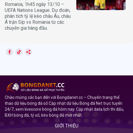
Romania, 1h45 ngày 13/10 –
UEFA Nations League. Dự đoán,
phân tích tỷ lệ kèo châu Âu, châu
Á trận Síp vs Romania từ các
chuyên gia hàng đầu.
Chào mừng các bạn đến với Bongdanet.cc – Chuyên trang thể
thao dữ liệu bóng đá số.Cập nhật dữ liệu Bóng đá Net trực tuyến
24/7, xem livescore bóng đá hôm nay. Cập nhật data lịch thi đấu,
BXH bóng đá, tỷ số, kèo bóng đá mới nhất.
GIỚI THIỆU