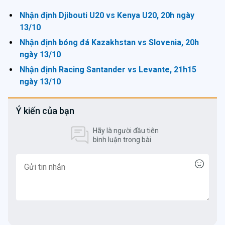
Nhận định Djibouti U20 vs Kenya U20, 20h ngày
13/10
Nhận định bóng đá Kazakhstan vs Slovenia, 20h
ngày 13/10
Nhận định Racing Santander vs Levante, 21h15
ngày 13/10
Ý kiến của bạn
Hãy là người đầu tiên
bình luận trong bài