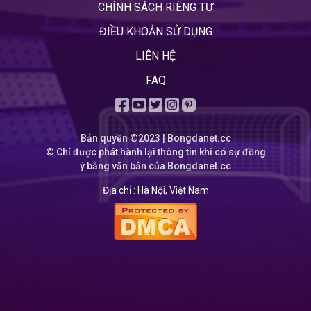
CHÍNH SÁCH RIÊNG TƯ
ĐIỀU KHOẢN SỬ DỤNG
LIÊN HỆ
FAQ
Bản quyền ©2023 | Bongdanet.cc
© Chỉ được phát hành lại thông tin khi có sự đồng
ý bằng văn bản của Bongdanet.cc
Địa chỉ :
Hà Nội, Việt Nam