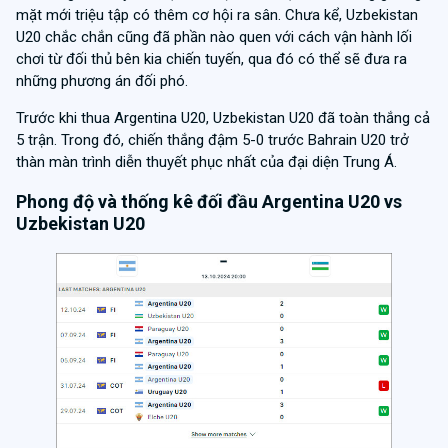
mặt mới triệu tập có thêm cơ hội ra sân. Chưa kể, Uzbekistan
U20 chắc chắn cũng đã phần nào quen với cách vận hành lối
chơi từ đối thủ bên kia chiến tuyến, qua đó có thể sẽ đưa ra
những phương án đối phó.
Trước khi thua Argentina U20, Uzbekistan U20 đã toàn thắng cả
5 trận. Trong đó, chiến thắng đậm 5-0 trước Bahrain U20 trở
thàn màn trình diễn thuyết phục nhất của đại diện Trung Á.
Phong độ và thống kê đối đầu Argentina U20 vs
Uzbekistan U20