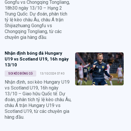
Gongfu vs Chongqing Tongliang,
18h30 ngày 13/10 – Hạng 2
Trung Quốc. Dự đoán, phân tích
tỷ lệ kèo châu Âu, châu Á trận
Shijiazhuang Gongfu vs
Chongqing Tongliang, từ các
chuyên gia hàng đầu.
Nhận định bóng đá Hungary
U19 vs Scotland U19, 16h ngày
13/10
SOI KÈO BÓNG CỎ
13/10/2024 07:40
Nhận định, soi kèo Hungary U19
vs Scotland U19, 16h ngày
13/10 – Giao hữu Quốc tế. Dự
đoán, phân tích tỷ lệ kèo châu Âu,
châu Á trận Hungary U19 vs
Scotland U19, từ các chuyên gia
hàng đầu.