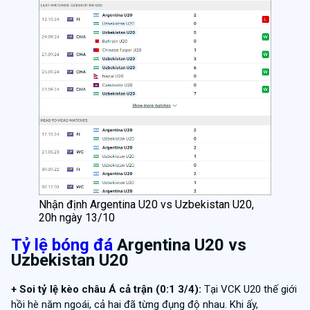
Nhận định Argentina U20 vs Uzbekistan U20,
20h ngày 13/10
Tỷ lệ bóng đá
Argentina U20 vs
Uzbekistan U20
+ Soi tỷ lệ kèo châu Á cả trận (0:1 3/4):
Tại VCK U20 thế giới
hồi hè năm ngoái, cả hai đã từng đụng độ nhau. Khi ấy,