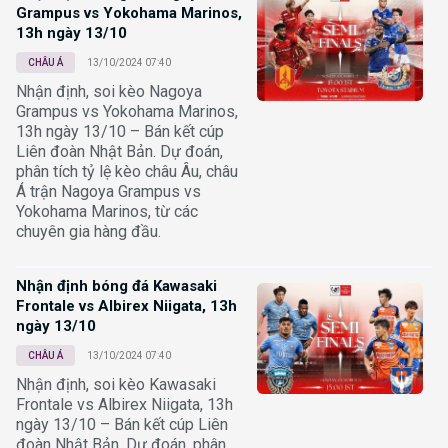
Grampus vs Yokohama Marinos,
13h ngày 13/10
CHÂU Á
13/10/2024 07:40
Nhận định, soi kèo Nagoya
Grampus vs Yokohama Marinos,
13h ngày 13/10 – Bán kết cúp
Liên đoàn Nhật Bản. Dự đoán,
phân tích tỷ lệ kèo châu Âu, châu
Á trận Nagoya Grampus vs
Yokohama Marinos, từ các
chuyên gia hàng đầu.
Nhận định bóng đá Kawasaki
Frontale vs Albirex Niigata, 13h
ngày 13/10
CHÂU Á
13/10/2024 07:40
Nhận định, soi kèo Kawasaki
Frontale vs Albirex Niigata, 13h
ngày 13/10 – Bán kết cúp Liên
đoàn Nhật Bản. Dự đoán, phân