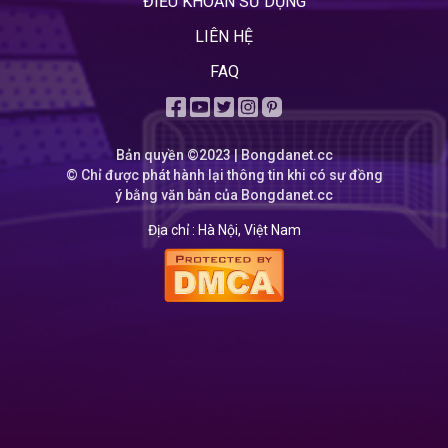
ĐIỀU KHOẢN SỬ DỤNG
LIÊN HỆ
FAQ
Bản quyền ©2023 | Bongdanet.cc
© Chỉ được phát hành lại thông tin khi có sự đồng
ý bằng văn bản của Bongdanet.cc
Địa chỉ :
Hà Nội, Việt Nam