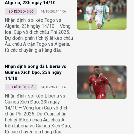
Algeria, 23h ngày 14/10
SOI KÈO BÓNG CỎ
14/10/2024 11:06
Nhận định, soi kèo Togo vs
Algeria, 23h ngày 14/10 – Vòng
loại Cúp vô địch châu Phi 2025.
Dự đoán, phân tích tỷ lệ kèo châu
Âu, châu Á trận Togo vs Algeria,
từ các chuyên gia hàng đầu.
Nhận định bóng đá Liberia vs
Guinea Xích Đạo, 23h ngày
14/10
SOI KÈO BÓNG CỎ
14/10/2024 11:06
Nhận định, soi kèo Liberia vs
Guinea Xích Đạo, 23h ngày
14/10 – Vòng loại Cúp vô địch
châu Phi 2025. Dự đoán, phân
tích tỷ lệ kèo châu Âu, châu Á
trận Liberia vs Guinea Xích Đạo,
từ các chuyên gia hàng đầu.