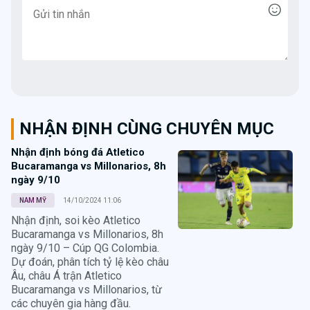
NHẬN ĐỊNH CÙNG CHUYÊN MỤC
Nhận định bóng đá Atletico
Bucaramanga vs Millonarios, 8h
ngày 9/10
NAM MỸ
14/10/2024 11:06
Nhận định, soi kèo Atletico
Bucaramanga vs Millonarios, 8h
ngày 9/10 – Cúp QG Colombia.
Dự đoán, phân tích tỷ lệ kèo châu
Âu, châu Á trận Atletico
Bucaramanga vs Millonarios, từ
các chuyên gia hàng đầu.