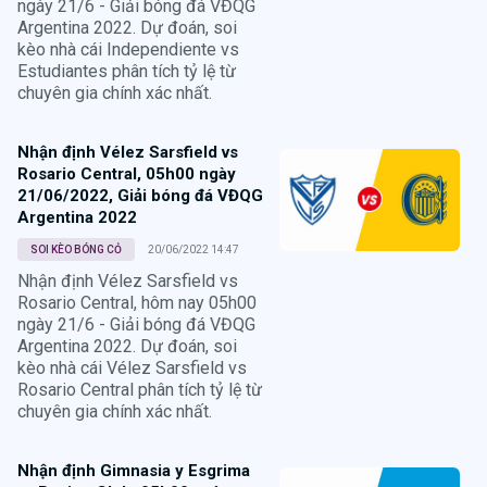
ngày 21/6 - Giải bóng đá VĐQG
Argentina 2022. Dự đoán, soi
kèo nhà cái Independiente vs
Estudiantes phân tích tỷ lệ từ
chuyên gia chính xác nhất.
Nhận định Vélez Sarsfield vs
Rosario Central, 05h00 ngày
21/06/2022, Giải bóng đá VĐQG
Argentina 2022
SOI KÈO BÓNG CỎ
20/06/2022 14:47
Nhận định Vélez Sarsfield vs
Rosario Central, hôm nay 05h00
ngày 21/6 - Giải bóng đá VĐQG
Argentina 2022. Dự đoán, soi
kèo nhà cái Vélez Sarsfield vs
Rosario Central phân tích tỷ lệ từ
chuyên gia chính xác nhất.
Nhận định Gimnasia y Esgrima