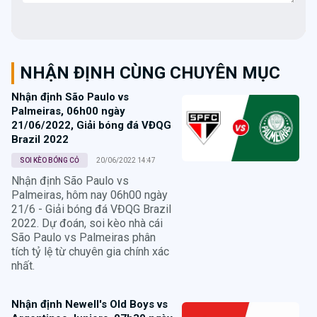
NHẬN ĐỊNH CÙNG CHUYÊN MỤC
Nhận định São Paulo vs
Palmeiras, 06h00 ngày
21/06/2022, Giải bóng đá VĐQG
Brazil 2022
SOI KÈO BÓNG CỎ
20/06/2022 14:47
Nhận định São Paulo vs
Palmeiras, hôm nay 06h00 ngày
21/6 - Giải bóng đá VĐQG Brazil
2022. Dự đoán, soi kèo nhà cái
São Paulo vs Palmeiras phân
tích tỷ lệ từ chuyên gia chính xác
nhất.
Nhận định Newell's Old Boys vs