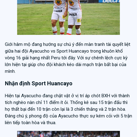
Giới hâm mộ đang hướng sự chú ý đến màn tranh tài quyết liệt
giữa hai đội Ayacucho vs Sport Huancayo trong khuôn khổ
vòng 16 giải hạng nhất Peru tới đây. Với sự chênh lệch cực kỳ
lớn hiện tại giúp cho đội khách kéo dài mạch trận bất bại của
mình.
Nhận định Sport Huancayo
Hiện tại Ayacucho đang chật vật ở vị trí áp chót BXH với thành
tích nghèo nàn chỉ 11 điểm ít ỏi. Thống kê sau 15 trận đấu thì
họ thất bại đến 10 trận còn lại là 3 chiến thắng và 2 trận hòa.
Đáng chú ý, phong độ của Ayacucho thực sự kém cỏi với 5 trận
liên tiếp toàn hòa và thua.