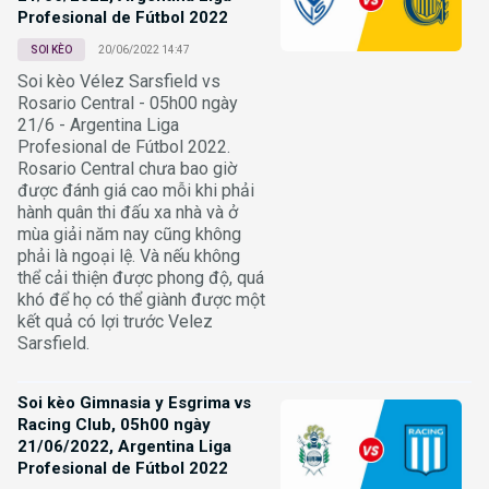
Profesional de Fútbol 2022
SOI KÈO
20/06/2022 14:47
Soi kèo Vélez Sarsfield vs
Rosario Central - 05h00 ngày
21/6 - Argentina Liga
Profesional de Fútbol 2022.
Rosario Central chưa bao giờ
được đánh giá cao mỗi khi phải
hành quân thi đấu xa nhà và ở
mùa giải năm nay cũng không
phải là ngoại lệ. Và nếu không
thể cải thiện được phong độ, quá
khó để họ có thể giành được một
kết quả có lợi trước Velez
Sarsfield.
Soi kèo Gimnasia y Esgrima vs
Racing Club, 05h00 ngày
21/06/2022, Argentina Liga
Profesional de Fútbol 2022