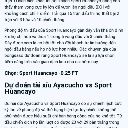
trận. Ở diễn biến khác thì đội khách Sport Huancayo đang cho
thấy tham vọng cực kỳ lớn để vươn lên ngôi đầu BXH với
khoảng cách chỉ 1 điểm. Trải qua 15 trận đấu thì họ thất bại 2
trận với 3 hòa và 10 chiến thắng.
Phong độ thi đấu của Sport Huancayo gần đây vẫn khá ổn định
khi họ chỉ hòa và thua 1 trong 5 vòng đấu với 3 chiến thắng.
Đây được xem là cơ hội tốt cho đội khách tự tin hướng đến
ngôi đầu bảng nếu họ nỗ lực hơn nhiều. Các chuyên gia của
bongdaso dự đoán rằng Sport Huancayo sẽ là sự lựa chọn
tiềm năng trên sàn giao dịch keo nha cai hôm nay.
Chọn: Sport Huancayo -0.25 FT
Dự đoán tài xỉu Ayacucho vs Sport
Huancayo
Dù hai đội Ayacucho vs Sport Huancayo có sự chênh lệch cực
kỳ lớn về phong độ và thứ hạng hiện tại, tuy nhiên không thể
phủ nhận được hiệu suất ghi bàn hàng công của họ khá tốt. Từ
đầu chiến dịch họ lần lượt có được 23 với 29 bàn thắng trong