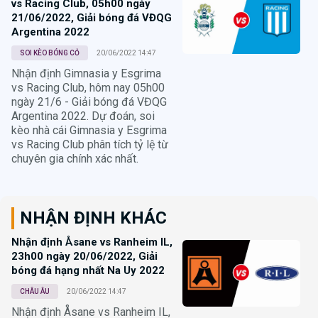
vs Racing Club, 05h00 ngày
21/06/2022, Giải bóng đá VĐQG
Argentina 2022
SOI KÈO BÓNG CỎ
20/06/2022 14:47
Nhận định Gimnasia y Esgrima
vs Racing Club, hôm nay 05h00
ngày 21/6 - Giải bóng đá VĐQG
Argentina 2022. Dự đoán, soi
kèo nhà cái Gimnasia y Esgrima
vs Racing Club phân tích tỷ lệ từ
chuyên gia chính xác nhất.
NHẬN ĐỊNH KHÁC
Nhận định Åsane vs Ranheim IL,
23h00 ngày 20/06/2022, Giải
bóng đá hạng nhất Na Uy 2022
CHÂU ÂU
20/06/2022 14:47
Nhận định Åsane vs Ranheim IL,