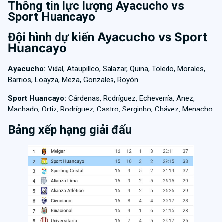
Thông tin lực lượng Ayacucho vs
Sport Huancayo
Ayacucho vs Sport
Đội hình dự kiến
Huancayo
Ayacucho:
Vidal, Ataupillco, Salazar, Quina, Toledo, Morales,
Barrios, Loayza, Meza, Gonzales, Royón.
Sport Huancayo:
Cárdenas, Rodríguez, Echeverría, Anez,
Machado, Ortiz, Rodríguez, Castro, Serginho, Chávez, Menacho.
Bảng xếp hạng giải đấu