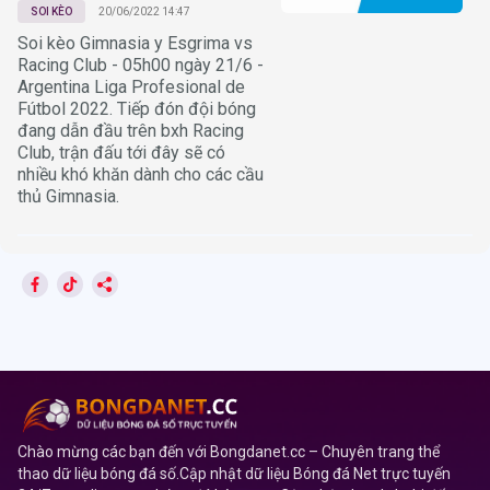
SOI KÈO
20/06/2022 14:47
Soi kèo Gimnasia y Esgrima vs
Racing Club - 05h00 ngày 21/6 -
Argentina Liga Profesional de
Fútbol 2022. Tiếp đón đội bóng
đang dẫn đầu trên bxh Racing
Club, trận đấu tới đây sẽ có
nhiều khó khăn dành cho các cầu
thủ Gimnasia.
Chào mừng các bạn đến với Bongdanet.cc – Chuyên trang thể
thao dữ liệu bóng đá số.Cập nhật dữ liệu Bóng đá Net trực tuyến