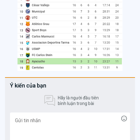
Ý kiến của bạn
Hãy là người đầu tiên
bình luận trong bài