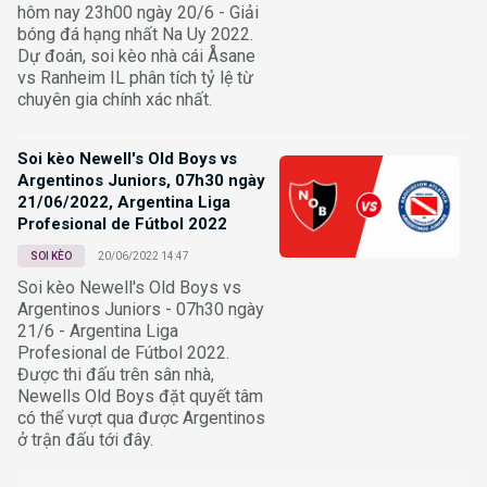
hôm nay 23h00 ngày 20/6 - Giải
bóng đá hạng nhất Na Uy 2022.
Dự đoán, soi kèo nhà cái Åsane
vs Ranheim IL phân tích tỷ lệ từ
chuyên gia chính xác nhất.
Soi kèo Newell's Old Boys vs
Argentinos Juniors, 07h30 ngày
21/06/2022, Argentina Liga
Profesional de Fútbol 2022
SOI KÈO
20/06/2022 14:47
Soi kèo Newell's Old Boys vs
Argentinos Juniors - 07h30 ngày
21/6 - Argentina Liga
Profesional de Fútbol 2022.
Được thi đấu trên sân nhà,
Newells Old Boys đặt quyết tâm
có thể vượt qua được Argentinos
ở trận đấu tới đây.