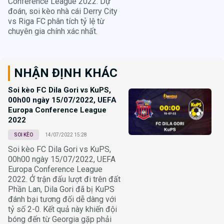
Conference League 2022. Dự
đoán, soi kèo nhà cái Derry City
vs Riga FC phân tích tỷ lệ từ
chuyên gia chính xác nhất.
NHẬN ĐỊNH KHÁC
Soi kèo FC Dila Gori vs KuPS,
00h00 ngày 15/07/2022, UEFA
Europa Conference League
2022
SOI KÈO
14/07/2022 15:28
Soi kèo FC Dila Gori vs KuPS,
00h00 ngày 15/07/2022, UEFA
Europa Conference League
2022. Ở trận đấu lượt đi trên đất
Phần Lan, Dila Gori đã bị KuPS
đánh bại tương đối dễ dàng với
tỷ số 2-0. Kết quả này khiến đội
bóng đến từ Georgia gặp phải