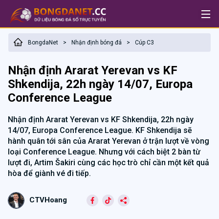
BongdaNet
Nhận định bóng đá
Cúp C3
>
>
Nhận định Ararat Yerevan vs KF
Shkendija, 22h ngày 14/07, Europa
Conference League
Nhận định Ararat Yerevan vs KF Shkendija, 22h ngày
14/07, Europa Conference League. KF Shkendija sẽ
hành quân tới sân của Ararat Yerevan ở trận lượt về vòng
loại Conference League. Nhưng với cách biệt 2 bàn từ
lượt đi, Artim Šakiri cùng các học trò chỉ cần một kết quả
hòa để giành vé đi tiếp.
CTVHoang