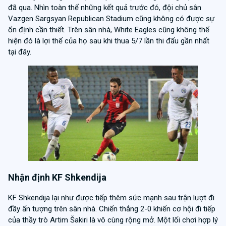
đã qua. Nhìn toàn thể những kết quả trước đó, đội chủ sân
Vazgen Sargsyan Republican Stadium cũng không có được sự
ổn định cần thiết. Trên sân nhà, White Eagles cũng không thể
hiện đó là lợi thế của họ sau khi thua 5/7 lần thi đấu gần nhất
tại đây.
Nhận định KF Shkendija
KF Shkendija lại như được tiếp thêm sức mạnh sau trận lượt đi
đầy ấn tượng trên sân nhà. Chiến thắng 2-0 khiến cơ hội đi tiếp
của thầy trò Artim Šakiri là vô cùng rộng mở. Một lối chơi hợp lý