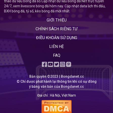
thao dữ liệu bóng đá số.Cập nhật dữ liệu Bóng đá Net trực tuyến
24/7, xem livescore bóng đá hôm nay. Cập nhật data lịch thi đấu,
BXH bóng đá, tỷ số, kèo bóng đá mới nhất.
GIỚI THIỆU
CHÍNH SÁCH RIÊNG TƯ
ĐIỀU KHOẢN SỬ DỤNG
LIÊN HỆ
FAQ
Bản quyền ©2023 | Bongdanet.cc
© Chỉ được phát hành lại thông tin khi có sự đồng
ý bằng văn bản của Bongdanet.cc
Địa chỉ :
Hà Nội, Việt Nam