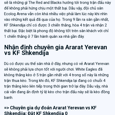
sẽ là những gì The Red and Blacks hướng tới trong trận đấu này
để không phải hứng chịu một thất bại. Dẫu vậy, đội chủ sân
Ecolog Arena vẫn còn khá nhiều việc phải làm lúc này khi nhìn
vào những kết quả đã qua của họ. Trong 9 lần ra sân gần nhất,
KF Shkendija chỉ có được 3 chiến thắng, hòa 4 trận và nhận 2
thất bại. Đặc biệt là phong độ không tốt trên sân khách với chỉ
1 chiến thắng ở 7 lần hành quân xa nhà gần đây.
Nhận định chuyên gia Ararat Yerevan
vs KF Shkendija
Dù có được ưu thế sân nhà ở đây, nhưng có vẻ Ararat Yerevan
sẽ không phải lựa chọn tốt với người chơi. White Eagles đã
không thắng kèo ở 5 trận gần nhất với 4 trong số này là những
trận thua kèo. Trong khi đó, KF Shkendija lại đang có chuỗi 4
trận thắng kèo liên tiếp trong thời gian trở lại đây. Dẫu vậy, nhà
cái vẫn đang ấn định tỷ lệ kèo cho trận đấu này sẽ là kèo đồng
banh.
=> Chuyên gia dự đoán Ararat Yerevan vs KF
Shkendija: Đặt KF Shkendija 0