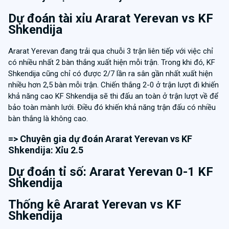
Dự đoán tài xỉu Ararat Yerevan vs KF
Shkendija
Ararat Yerevan đang trải qua chuỗi 3 trận liên tiếp với việc chỉ
có nhiều nhất 2 bàn thắng xuất hiện mỗi trận. Trong khi đó, KF
Shkendija cũng chỉ có được 2/7 lần ra sân gần nhất xuất hiện
nhiều hơn 2,5 bàn mỗi trận. Chiến thắng 2-0 ở trận lượt đi khiến
khả năng cao KF Shkendija sẽ thi đấu an toàn ở trận lượt về để
bảo toàn mành lưới. Điều đó khiến khả năng trận đấu có nhiều
bàn thắng là không cao.
=> Chuyên gia dự đoán Ararat Yerevan vs KF
Shkendija: Xỉu 2.5
Dự đoán tỉ số: Ararat Yerevan 0-1 KF
Shkendija
Thống kê Ararat Yerevan vs KF
Shkendija