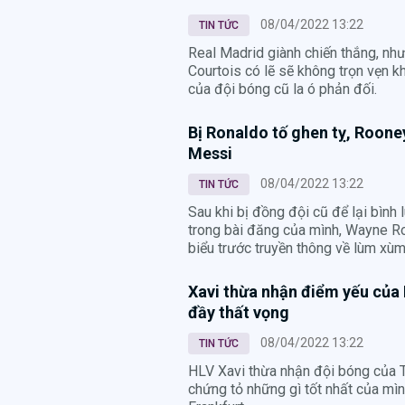
08/04/2022 13:22
TIN TỨC
Real Madrid giành chiến thắng, nh
Courtois có lẽ sẽ không trọn vẹn k
của đội bóng cũ la ó phản đối.
Bị Ronaldo tố ghen tỵ, Roone
Messi
08/04/2022 13:22
TIN TỨC
Sau khi bị đồng đội cũ để lại bình l
trong bài đăng của mình, Wayne R
biểu trước truyền thông về lùm xùm
Xavi thừa nhận điểm yếu của 
đầy thất vọng
08/04/2022 13:22
TIN TỨC
HLV Xavi thừa nhận đội bóng của 
chứng tỏ những gì tốt nhất của mìn