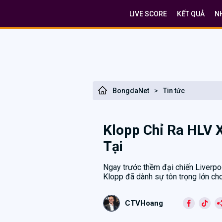
LIVE SCORE
KẾT QUẢ
N
BongdaNet
>
Tin tức
Klopp Chỉ Ra HLV X
Tại
Ngay trước thềm đại chiến Liverpo
Klopp đã dành sự tôn trọng lớn cho
CTVHoang