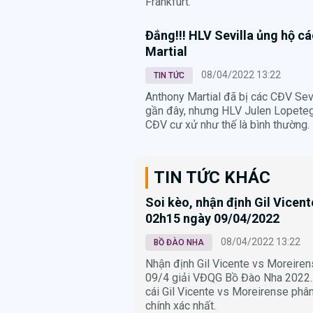
Frankfurt.
Đắng!!! HLV Sevilla ủng hộ c
Martial
08/04/2022 13:22
TIN TỨC
Anthony Martial đã bị các CĐV Sevil
gần đây, nhưng HLV Julen Lopeteg
CĐV cư xử như thế là bình thường.
TIN TỨC KHÁC
Soi kèo, nhận định Gil Vicen
02h15 ngày 09/04/2022
08/04/2022 13:22
BỒ ĐÀO NHA
Nhận định Gil Vicente vs Moreire
09/4 giải VĐQG Bồ Đào Nha 2022. 
cái Gil Vicente vs Moreirense phân 
chính xác nhất.