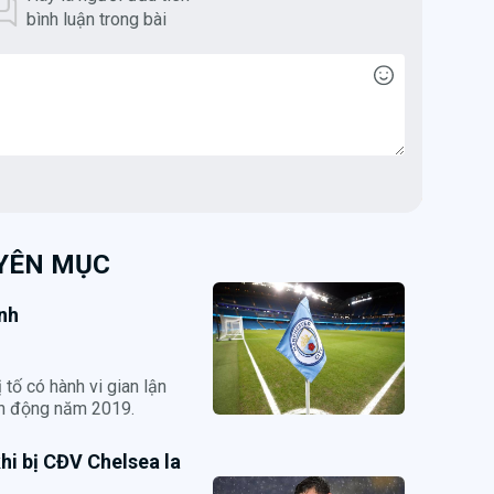
bình luận trong bài
UYÊN MỤC
ính
 tố có hành vi gian lận
ấn động năm 2019.
hi bị CĐV Chelsea la