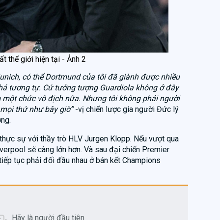
t thế giới hiện tại - Ảnh 2
nich, có thể Dortmund của tôi đã giành được nhiều
khá tương tự. Cứ tưởng tượng Guardiola không ở đây
êm một chức vô địch nữa. Nhưng tôi không phải người
i mọi thứ như bây giờ”
-vị chiến lược gia người Đức lý
ơng.
 thực sự với thầy trò HLV Jurgen Klopp. Nếu vượt qua
iverpool sẽ càng lớn hơn. Và sau đại chiến Premier
 tiếp tục phải đối đầu nhau ở bán kết Champions
Hãy là người đầu tiên