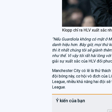
Klopp chỉ ra HLV xuất sắc nhấ
“Nếu Guardiola không có mặt ở Mu
danh hiệu hơn. Bây giờ, mọi thứ 
thì ít nhất chúng tôi sẽ giành th
như thế. Vì vậy tôi rất hài lòng vớ
giải sự xuất sắc của HLV đối phư
Manchester City có lẽ là thử thách
đội bóng này, cơ hội vô địch của L
League, nhiều khả năng hai đội sẽ
League.
Ý kiến của bạn