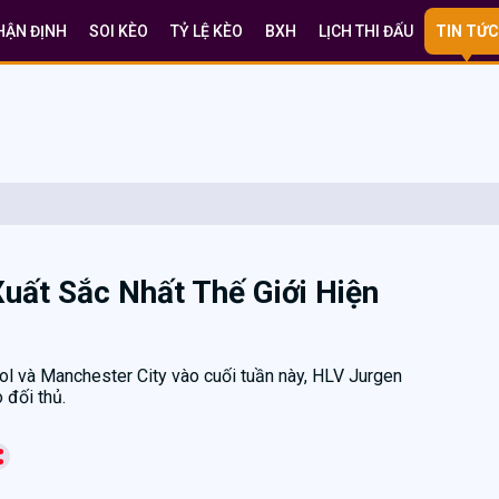
HẬN ĐỊNH
SOI KÈO
TỶ LỆ KÈO
BXH
LỊCH THI ĐẤU
TIN TỨC
uất Sắc Nhất Thế Giới Hiện
ol và Manchester City vào cuối tuần này, HLV Jurgen
 đối thủ.