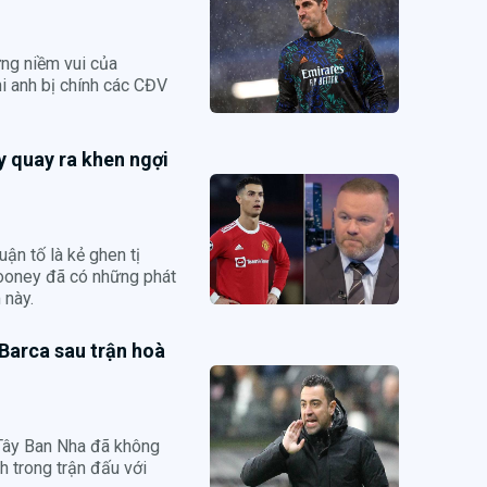
ưng niềm vui của
hi anh bị chính các CĐV
y quay ra khen ngợi
uận tố là kẻ ghen tị
ooney đã có những phát
 này.
Barca sau trận hoà
Tây Ban Nha đã không
h trong trận đấu với