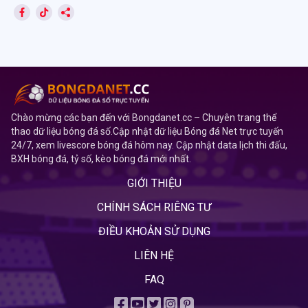
Chào mừng các bạn đến với Bongdanet.cc – Chuyên trang thể
thao dữ liệu bóng đá số.Cập nhật dữ liệu Bóng đá Net trực tuyến
24/7, xem livescore bóng đá hôm nay. Cập nhật data lịch thi đấu,
BXH bóng đá, tỷ số, kèo bóng đá mới nhất.
GIỚI THIỆU
CHÍNH SÁCH RIÊNG TƯ
ĐIỀU KHOẢN SỬ DỤNG
LIÊN HỆ
FAQ