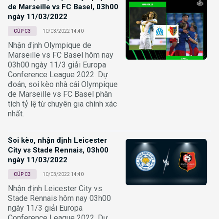
de Marseille vs FC Basel, 03h00
ngày 11/03/2022
CÚP C3
10/03/2022 14:40
Nhận định Olympique de
Marseille vs FC Basel hôm nay
03h00 ngày 11/3 giải Europa
Conference League 2022. Dự
đoán, soi kèo nhà cái Olympique
de Marseille vs FC Basel phân
tích tỷ lệ từ chuyên gia chính xác
nhất.
Soi kèo, nhận định Leicester
City vs Stade Rennais, 03h00
ngày 11/03/2022
CÚP C3
10/03/2022 14:40
Nhận định Leicester City vs
Stade Rennais hôm nay 03h00
ngày 11/3 giải Europa
Conference League 2022. Dự