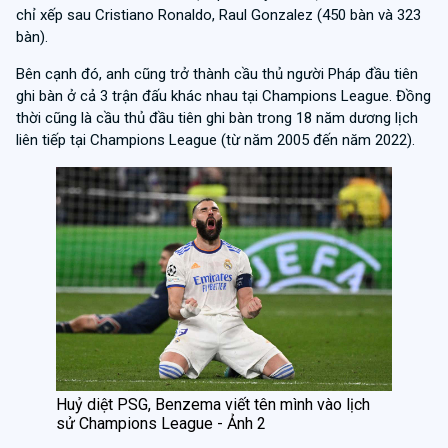
chỉ xếp sau Cristiano Ronaldo, Raul Gonzalez (450 bàn và 323
bàn).
Bên cạnh đó, anh cũng trở thành cầu thủ người Pháp đầu tiên
ghi bàn ở cả 3 trận đấu khác nhau tại Champions League. Đồng
thời cũng là cầu thủ đầu tiên ghi bàn trong 18 năm dương lịch
liên tiếp tại Champions League (từ năm 2005 đến năm 2022).
Huỷ diệt PSG, Benzema viết tên mình vào lịch
sử Champions League - Ảnh 2