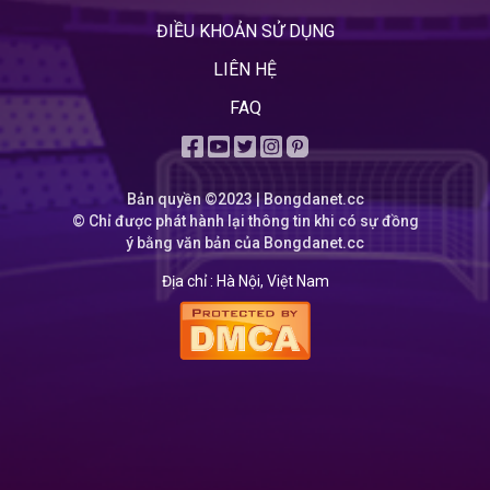
ĐIỀU KHOẢN SỬ DỤNG
LIÊN HỆ
FAQ
Bản quyền ©2023 | Bongdanet.cc
© Chỉ được phát hành lại thông tin khi có sự đồng
ý bằng văn bản của Bongdanet.cc
Địa chỉ :
Hà Nội, Việt Nam