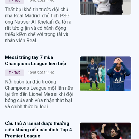
TIN TỨC
10/03/2022 14:40
Thất bại khó tin trước đội chủ
nhà Real Madrid, chủ tịch PSG
ông Nasser Al-Khelaifi đã tỏ ra
rất tức giận và có hành động
thiếu kiềm chế với trọng tài và
nhân viên Real.
Messi trắng tay 7 mùa
Champions League liên tiếp
TIN TỨC
10/03/2022 14:40
Nỗi buồn tại đấu trường
Champions League một lần nữa
lại tìm đến Lionel Messi khi đội
bóng của anh vừa nhận thất bại
và chính thức bị loại.
Cầu thủ Arsenal được thưởng
siêu khủng nếu cán đích Top 4
Premier League