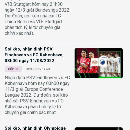
VfB Stuttgart hôm nay 21h30
ngày 12/3 giải Bundesliga 2022.
Dự đoán, soi kèo nhà cái FC
Union Berlin vs VfB Stuttgart
phân tích tỷ lệ từ chuyên gia
chính xác nhất.
Soi kèo, nhận định PSV
Eindhoven vs FC København,
03h00 ngày 11/03/2022
CÚP C3
10/03/2022 14:40
Nhận định PSV Eindhoven vs FC
København hôm nay 03h00 ngày
11/3 giải Europa Conference
League 2022. Dự đoán, soi kèo
nhà cái PSV Eindhoven vs FC
København phân tích tỷ lệ từ
chuyên gia chính xác nhất.
Soi kèo, nhận định Olympique