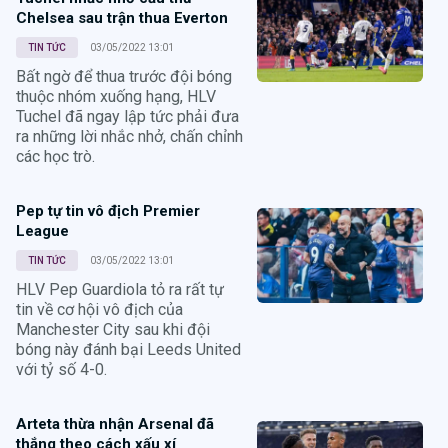
Chelsea sau trận thua Everton
TIN TỨC
03/05/2022 13:01
Bất ngờ để thua trước đội bóng
thuộc nhóm xuống hạng, HLV
Tuchel đã ngay lập tức phải đưa
ra những lời nhắc nhở, chấn chỉnh
các học trò.
Pep tự tin vô địch Premier
League
TIN TỨC
03/05/2022 13:01
HLV Pep Guardiola tỏ ra rất tự
tin về cơ hội vô địch của
Manchester City sau khi đội
bóng này đánh bại Leeds United
với tỷ số 4-0.
Arteta thừa nhận Arsenal đã
thắng theo cách xấu xí