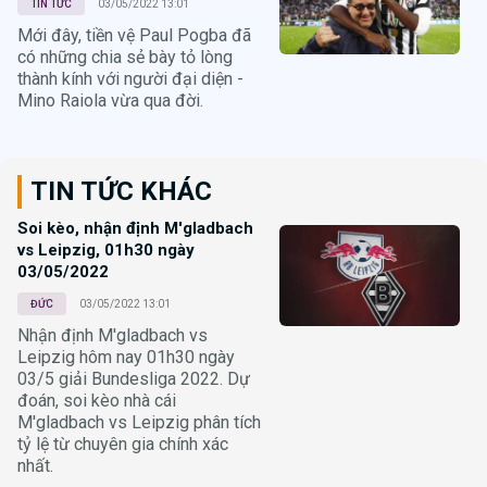
TIN TỨC
03/05/2022 13:01
Mới đây, tiền vệ Paul Pogba đã
có những chia sẻ bày tỏ lòng
thành kính với người đại diện -
Mino Raiola vừa qua đời.
TIN TỨC KHÁC
Soi kèo, nhận định M'gladbach
vs Leipzig, 01h30 ngày
03/05/2022
ĐỨC
03/05/2022 13:01
Nhận định M'gladbach vs
Leipzig hôm nay 01h30 ngày
03/5 giải Bundesliga 2022. Dự
đoán, soi kèo nhà cái
M'gladbach vs Leipzig phân tích
tỷ lệ từ chuyên gia chính xác
nhất.