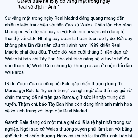
Gareth Bale hé lộ lý do vắng mặt trong ngày
Real vô địch - Ảnh 1
Sự vắng mặt trong ngày Real Madrid đăng quang mang đến
nhiều ý kiến trái chiều với tiền đạo xứ Wales. Phần lớn cho rằng,
không có vấn đề nào xảy ra với Bale ngoài việc anh đang tỏ
thái độ với CLB. Những suy đoán là hoàn toàn có lý do. Bởi đây
không phải lần đầu tiên cầu thủ sinh năm 1989 khiến Real
Madrid phải đau đầu. Trước đó, vào cuối tháng 3, tiền đạo xứ
Wales bị báo chí Tây Ban Nha chỉ trích nặng nề vì tuyên bố đủ
sức tham dự World Cup nhưng lại không ra sân ở cuộc đối đầu
với Barca.
Lý do được đưa ra cũng bởi Bale gặp chấn thương lưng. Tờ
Marca gọi Bale là "ký sinh trùng" và nghi ngờ cầu thủ này giả vờ
chấn thương để né trận gặp Barca, giữ sức lên tập trung đội
tuyển. Thậm chí, báo Tây Ban Nha còn đăng hình ảnh minh họa
về ký sinh trùng với logo của Real Madrid.
Gareth Bale đang có một mùa giải có lẽ là tệ hại nhất trong sự
nghiệp. Ngôi sao xứ Wales thường xuyên phải làm bạn với băng
ghế dự bị vì chấn thương. Ngay cả khi trở lại thi đấu, anh luôn bị