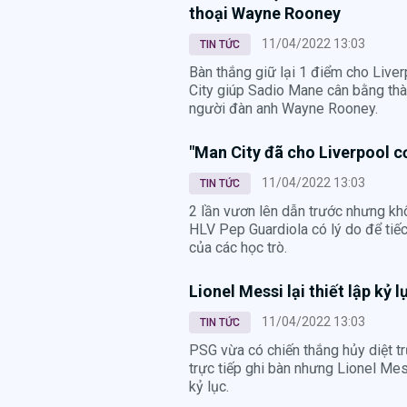
thoại Wayne Rooney
11/04/2022 13:03
TIN TỨC
Bàn thắng giữ lại 1 điểm cho Live
City giúp Sadio Mane cân bằng thà
người đàn anh Wayne Rooney.
"Man City đã cho Liverpool cơ
11/04/2022 13:03
TIN TỨC
2 lần vươn lên dẫn trước nhưng kh
HLV Pep Guardiola có lý do để tiếc
của các học trò.
Lionel Messi lại thiết lập kỷ
11/04/2022 13:03
TIN TỨC
PSG vừa có chiến thắng hủy diệt t
trực tiếp ghi bàn nhưng Lionel Me
kỷ lục.