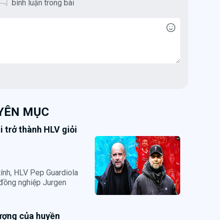
bình luận trong bài
UYÊN MỤC
i trở thành HLV giỏi
tính, HLV Pep Guardiola
 đồng nghiệp Jurgen
tượng của huyền