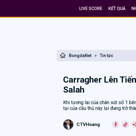
LIVE SCORE
KẾT QUẢ
N
BongdaNet
>
Tin tức
Carragher Lên Tiế
Salah
Khi tương lai của chân sút số 1 bê
tại của cầu thủ này lại đang trở thà
CTVHoang