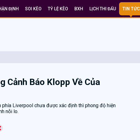
HẬN ĐỊNH
SOI KÈO
TỶ LỆ KÈO
BXH
LỊCH THI ĐẤU
TIN TỨC
ng Cảnh Báo Klopp Về Của
n phía Liverpool chưa được xác định thì phong độ hiện
nh nỗi lo.