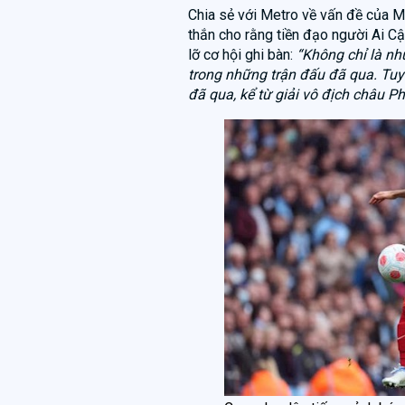
Chia sẻ với Metro về vấn đề của 
thắn cho rằng tiền đạo người Ai C
lỡ cơ hội ghi bàn:
“Không chỉ là nh
trong những trận đấu đã qua. Tuy n
đã qua, kể từ giải vô địch châu Ph