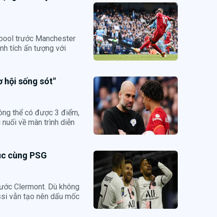
rpool trước Manchester
nh tích ấn tượng với
 hội sống sót"
ông thể có được 3 điểm,
 nuối về màn trình diễn
 lục cùng PSG
rước Clermont. Dù không
ssi vẫn tạo nên dấu mốc