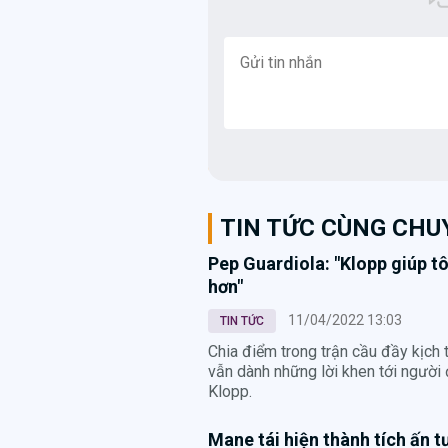
TIN TỨC CÙNG CH
Pep Guardiola: "Klopp giúp tô
hơn"
11/04/2022 13:03
TIN TỨC
Chia điểm trong trận cầu đầy kịch 
vẫn dành những lời khen tới người
Klopp.
Mane tái hiện thành tích ấn 