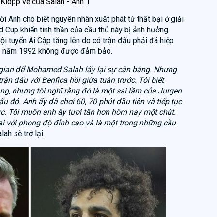
 Klopp về của Salah - Ảnh 1
ời Anh cho biết nguyên nhân xuất phát từ thất bại ở giải
d Cup khiến tinh thần của cầu thủ này bị ảnh hưởng.
Đội tuyển Ai Cập tăng lên do có trận đấu phải đá hiệp
inh năm 1992 không được đảm bảo.
 gian để Mohamed Salah lấy lại sự cân bằng. Nhưng
trận đấu với Benfica hồi giữa tuần trước. Tôi biết
ng, nhưng tôi nghĩ rằng đó là một sai lầm của Jurgen
ấu đó. Anh ấy đã chơi 60, 70 phút đầu tiên và tiếp tục
ục. Tôi muốn anh ấy tươi tắn hơn hôm nay một chút.
ại với phong độ đỉnh cao và là một trong những cầu
lah sẽ trở lại.