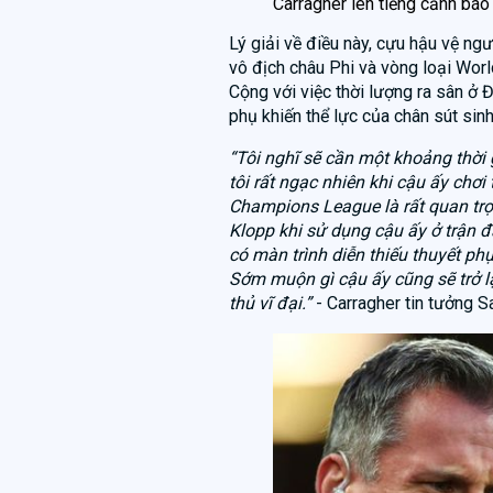
Carragher lên tiếng cảnh báo
Lý giải về điều này, cựu hậu vệ ngư
vô địch châu Phi và vòng loại Worl
Cộng với việc thời lượng ra sân ở 
phụ khiến thể lực của chân sút s
“Tôi nghĩ sẽ cần một khoảng thời
tôi rất ngạc nhiên khi cậu ấy chơi 
Champions League là rất quan trọ
Klopp khi sử dụng cậu ấy ở trận đ
có màn trình diễn thiếu thuyết ph
Sớm muộn gì cậu ấy cũng sẽ trở l
thủ vĩ đại.”
- Carragher tin tưởng Sa