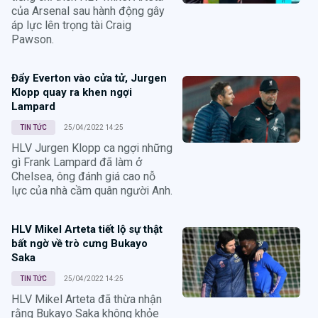
của Arsenal sau hành động gây
áp lực lên trọng tài Craig
Pawson.
Đẩy Everton vào cửa tử, Jurgen
Klopp quay ra khen ngợi
Lampard
TIN TỨC
25/04/2022 14:25
HLV Jurgen Klopp ca ngợi những
gì Frank Lampard đã làm ở
Chelsea, ông đánh giá cao nỗ
lực của nhà cầm quân người Anh.
HLV Mikel Arteta tiết lộ sự thật
bất ngờ về trò cưng Bukayo
Saka
TIN TỨC
25/04/2022 14:25
HLV Mikel Arteta đã thừa nhận
rằng Bukayo Saka không khỏe