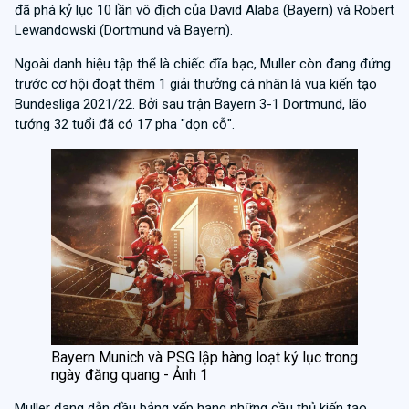
đã phá kỷ lục 10 lần vô địch của David Alaba (Bayern) và Robert
Lewandowski (Dortmund và Bayern).
Ngoài danh hiệu tập thể là chiếc đĩa bạc, Muller còn đang đứng
trước cơ hội đoạt thêm 1 giải thưởng cá nhân là vua kiến tạo
Bundesliga 2021/22. Bởi sau trận Bayern 3-1 Dortmund, lão
tướng 32 tuổi đã có 17 pha "dọn cỗ".
Bayern Munich và PSG lập hàng loạt kỷ lục trong
ngày đăng quang - Ảnh 1
Muller đang dẫn đầu bảng xếp hạng những cầu thủ kiến tạo