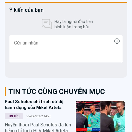
Ý kiến của bạn
Hãy là người đầu tiên
bình luận trong bài
TIN TỨC CÙNG CHUYÊN MỤC
Paul Scholes chỉ trích dữ dội
hành động của Mikel Arteta
TIN TỨC
25/04/2022 14:25
Huyền thoại Paul Scholes đã lên
tiếng chỉ trích HLV Mikel Arteta