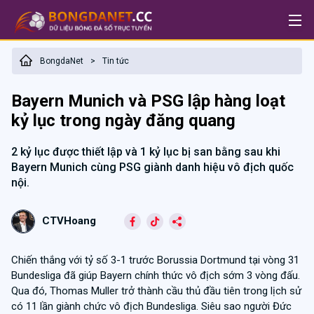
BongdaNet
Tin tức
>
Bayern Munich và PSG lập hàng loạt
kỷ lục trong ngày đăng quang
2 kỷ lục được thiết lập và 1 kỷ lục bị san bằng sau khi
Bayern Munich cùng PSG giành danh hiệu vô địch quốc
nội.
CTVHoang
Chiến thắng với tỷ số 3-1 trước Borussia Dortmund tại vòng 31
Bundesliga đã giúp Bayern chính thức vô địch sớm 3 vòng đấu.
Qua đó, Thomas Muller trở thành cầu thủ đầu tiên trong lịch sử
có 11 lần giành chức vô địch Bundesliga. Siêu sao người Đức