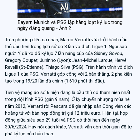
Bayern Munich và PSG lập hàng loạt kỷ lục trong
ngày đăng quang - Ảnh 2
Trên phương diện cá nhân, Marco Verratti vừa trở thành cầu
thủ đầu tiên trong lịch sử có 8 lần vô địch Ligue 1. Ngôi sao
người Ý đã xô đổ kỷ lục 7 lần nâng cúp của Sidney Govou,
Gregory Coupet, Juninho (Lyon); Jean-Michel Larque, Hervé
Revelli (St-Etienne); Thiago Silva (PSG). Trên hành trình vô địch
Ligue 1 của PSG, Verratti góp công với 2 bàn thắng, 2 pha kiến
tạo trong 19/20 lần đá chính (1.610 phút thi đấu).
Tiền vệ mang áo số 6 hiện đang là cầu thủ có thâm niên nhất
trong đội hình PSG (gần 9 năm). Ở kỳ chuyển nhượng mùa hè
năm 2012, Verratti rời Pescara để gia nhập sân Công viên các
hoàng tử với bản hợp đồng trị giá 12 triệu euro. Hiện tại, hợp
đồng giữa siêu sao 29 tuổi và PSG có thời hạn đến ngày
30/6/2024. Hay nói cách khác, Verratti vẫn còn thời gian để tự
phá kỷ lục của bản thân.