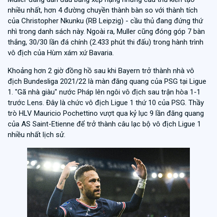
nhiều nhất, hơn 4 đường chuyền thành bàn so với thành tích
của Christopher Nkunku (RB Leipzig) - cầu thủ đang đứng thứ
nhì trong danh sách này. Ngoài ra, Muller cũng đóng góp 7 bàn
thắng, 30/30 lần đá chính (2.433 phút thi đấu) trong hành trình
vô địch của Hùm xám xứ Bavaria.
Khoảng hơn 2 giờ đồng hồ sau khi Bayern trở thành nhà vô
địch Bundesliga 2021/22 là màn đăng quang của PSG tại Ligue
1. "Gã nhà giàu" nước Pháp lên ngôi vô địch sau trận hòa 1-1
trước Lens. Đây là chức vô địch Ligue 1 thứ 10 của PSG. Thầy
trò HLV Mauricio Pochettino vượt qua kỷ lục 9 lần đăng quang
của AS Saint-Etienne để trở thành câu lạc bộ vô địch Ligue 1
nhiều nhất lịch sử.