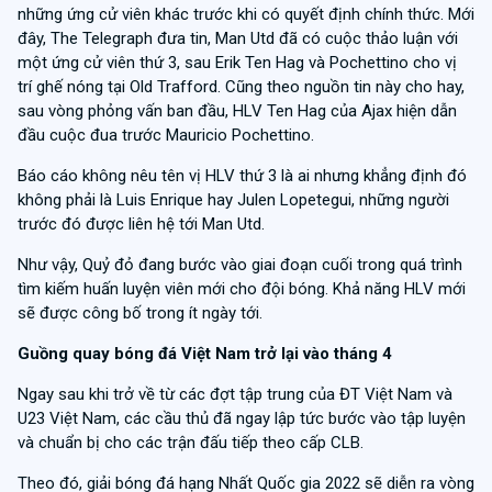
những ứng cử viên khác trước khi có quyết định chính thức. Mới
đây, The Telegraph đưa tin, Man Utd đã có cuộc thảo luận với
một ứng cử viên thứ 3, sau Erik Ten Hag và Pochettino cho vị
trí ghế nóng tại Old Trafford. Cũng theo nguồn tin này cho hay,
sau vòng phỏng vấn ban đầu, HLV Ten Hag của Ajax hiện dẫn
đầu cuộc đua trước Mauricio Pochettino.
Báo cáo không nêu tên vị HLV thứ 3 là ai nhưng khẳng định đó
không phải là Luis Enrique hay Julen Lopetegui, những người
trước đó được liên hệ tới Man Utd.
Như vậy, Quỷ đỏ đang bước vào giai đoạn cuối trong quá trình
tìm kiếm huấn luyện viên mới cho đội bóng. Khả năng HLV mới
sẽ được công bố trong ít ngày tới.
Guồng quay bóng đá Việt Nam trở lại vào tháng 4
Ngay sau khi trở về từ các đợt tập trung của ĐT Việt Nam và
U23 Việt Nam, các cầu thủ đã ngay lập tức bước vào tập luyện
và chuẩn bị cho các trận đấu tiếp theo cấp CLB.
Theo đó, giải bóng đá hạng Nhất Quốc gia 2022 sẽ diễn ra vòng