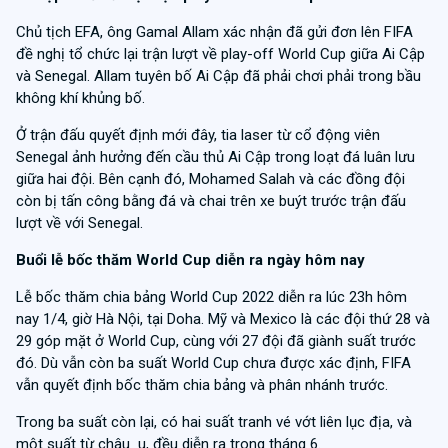
Chủ tịch EFA, ông Gamal Allam xác nhận đã gửi đơn lên FIFA
đề nghị tổ chức lại trận lượt về play-off World Cup giữa Ai Cập
và Senegal. Allam tuyên bố Ai Cập đã phải chơi phải trong bầu
không khí khủng bố.
Ở trận đấu quyết định mới đây, tia laser từ cổ động viên
Senegal ảnh hưởng đến cầu thủ Ai Cập trong loạt đá luân lưu
giữa hai đội. Bên cạnh đó, Mohamed Salah và các đồng đội
còn bị tấn công bằng đá và chai trên xe buýt trước trận đấu
lượt về với Senegal.
Buổi lễ bốc thăm World Cup diễn ra ngày hôm nay
Lễ bốc thăm chia bảng World Cup 2022 diễn ra lúc 23h hôm
nay 1/4, giờ Hà Nội, tại Doha. Mỹ và Mexico là các đội thứ 28 và
29 góp mặt ở World Cup, cùng với 27 đội đã giành suất trước
đó. Dù vẫn còn ba suất World Cup chưa được xác định, FIFA
vẫn quyết định bốc thăm chia bảng và phân nhánh trước.
Trong ba suất còn lại, có hai suất tranh vé vớt liên lục địa, và
một suất từ châu u, đều diễn ra trong tháng 6.