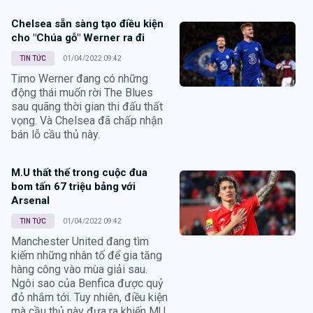
Chelsea sẵn sàng tạo điều kiện
cho "Chúa gỗ" Werner ra đi
TIN TỨC
01/04/2022 09:42
Timo Werner đang có những
động thái muốn rời The Blues
sau quãng thời gian thi đấu thất
vọng. Và Chelsea đã chấp nhận
bán lỗ cầu thủ này.
M.U thất thế trong cuộc đua
bom tấn 67 triệu bảng với
Arsenal
TIN TỨC
01/04/2022 09:42
Manchester United đang tìm
kiếm những nhân tố để gia tăng
hàng công vào mùa giải sau.
Ngôi sao của Benfica được quỷ
đỏ nhắm tới. Tuy nhiên, điều kiện
mà cầu thủ này đưa ra khiến MU