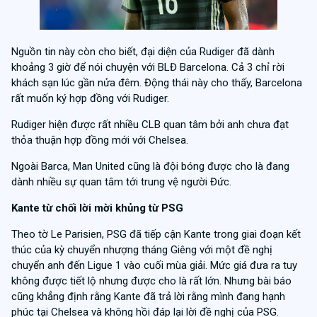
Nguồn tin này còn cho biết, đại diện của Rudiger đã dành
khoảng 3 giờ để nói chuyện với BLĐ Barcelona. Cả 3 chỉ rời
khách sạn lúc gần nửa đêm. Động thái này cho thấy, Barcelona
rất muốn ký hợp đồng với Rudiger.
Rudiger hiện được rất nhiều CLB quan tâm bởi anh chưa đạt
thỏa thuận hợp đồng mới với Chelsea.
Ngoài Barca, Man United cũng là đội bóng được cho là đang
dành nhiều sự quan tâm tới trung vệ người Đức.
Kante từ chối lời mời khủng từ PSG
Theo tờ Le Parisien, PSG đã tiếp cận Kante trong giai đoạn kết
thúc của kỳ chuyển nhượng tháng Giêng với một đề nghị
chuyển anh đến Ligue 1 vào cuối mùa giải. Mức giá đưa ra tuy
không được tiết lộ nhưng được cho là rất lớn. Nhưng bài báo
cũng khẳng định rằng Kante đã trả lời rằng mình đang hạnh
phúc tại Chelsea và không hồi đáp lại lời đề nghị của PSG.