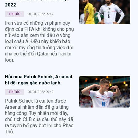
2022
TIN TỨC
01/04/2022 09:42
Iran vừa có những vi phạm quy
định của FIFA khi không cho phụ
nữ vào sân xem thi đấu ở vòng
loại châu Á. Điều này khiến báo
chí xứ mỳ ống tin tưởng việc đội
nhà có thể đến Qatar nếu Iran bị
loại.
Hỏi mua Patrik Schick, Arsenal
bị dội ngay gáo nước lạnh
TIN TỨC
01/04/2022 09:42
Patrik Schick là cái tên được
Arsenal nhắm đến để gia tăng
hàng công. Tuy nhiên mới đây,
chủ tịch CLB của cầu thủ này đã
ra tuyên bố gây bất lợi cho Pháo
Thủ.