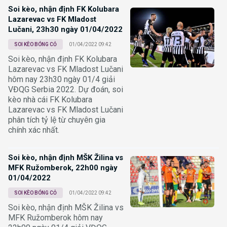
Soi kèo, nhận định FK Kolubara
Lazarevac vs FK Mladost
Lučani, 23h30 ngày 01/04/2022
SOI KÈO BÓNG CỎ
01/04/2022 09:42
Soi kèo, nhận định FK Kolubara
Lazarevac vs FK Mladost Lučani
hôm nay 23h30 ngày 01/4 giải
VĐQG Serbia 2022. Dự đoán, soi
kèo nhà cái FK Kolubara
Lazarevac vs FK Mladost Lučani
phân tích tỷ lệ từ chuyên gia
chính xác nhất.
Soi kèo, nhận định MŠK Žilina vs
MFK Ružomberok, 22h00 ngày
01/04/2022
SOI KÈO BÓNG CỎ
01/04/2022 09:42
Soi kèo, nhận định MŠK Žilina vs
MFK Ružomberok hôm nay